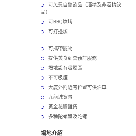
動
心
可免費自攜飲品（酒精及非酒精飲
們
場
願
品）
婚
地
清
禮
可BBQ燒烤
佈
單
置
可打邊爐
親
用
子
品
可攜帶寵物
活
動
即
提供美食到會預訂服務
食
場地設有吸煙區
即
不可吸煙
煮
系
大廈外附近有位置可供泊車
列
九龍城寨景
黃金花膠雞煲
聚
會
多種陀螺盤及陀螺
及
拍
場地介紹