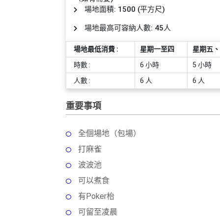
員
朋
動
食
場地面積: 1500 (平方尺)
計
友
攻
劃
特
聚
略
場地最高可容納人數: 45人
色
會
蛋
場地最低消費 :
星期一至四
星期五、
社
慶
會
糕
時數 :
6 小時
5 小時
交
祝
員
人數 :
6 人
6 人
軟
花
生
需
件
束
日
知
重要事項
及
拍
花
拖
夾
藝
全個場地（包場）
時
禮
聯
打麻雀
企
間
品
絡
業
神
波波池
我
/
訂
器
可以煮食
們
公
製
關
有Poker枱
司
情
禮
於
活
侶
物
可留至凌晨
我