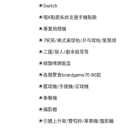
工
🌟Switch
作
🌟唱K點歌系統支援手機點歌
坊
🌟專業飛標機
戶
外
🌟7呎英/美式桌球枱/乒乓球枱/氣墊球
玩
🌟三國/狼人/劇本殺等等
樂
🌟棋類啤牌骰盅
遊
艇
🌟各類聚會boardgame70-80款
出
租
🌟籃球機/手速機/足球機
🌟拳擊機
🌟攝影棚
🌟引體上升架/雙啞鈴/單車機/腹肌輪