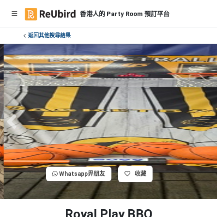
香港人的 Party Room 預訂平台
返回其他搜尋結果
繁
中
E
N
登
入
註
冊
Whatsapp畀朋友
收藏
服
務
及
Royal Play BBQ