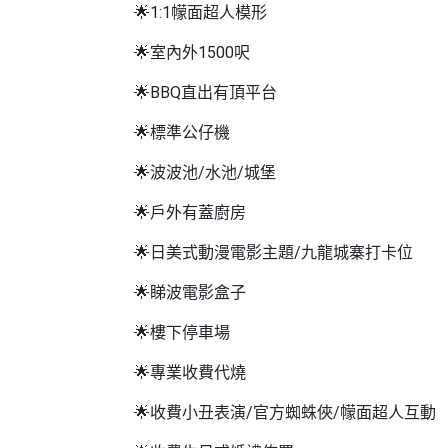
🌟1:1幪面超人模形
🌟室內外1500呎
🌟BBQ直出有頂平台
🌟標準公仔機
🌟波波池/水池/城堡
🌟戶外有蓋廚房
🌟日美式動漫電影主題/九龍城寨打卡位
🌟睇波電影盒子
🌟樓下停車場
🌟專業收費代燒
🌟收費小丑表演/官方蜘蛛俠/幪面超人互動