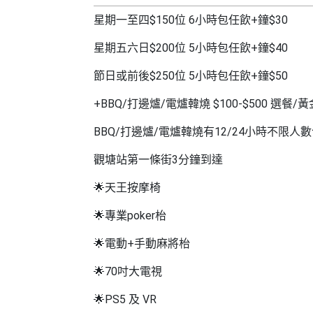
拖
餐
星期一至四$150位 6小時包任飲+鐘$30
廳
星期五六日$200位 5小時包任飲+鐘$40
B
節日或前後$250位 5小時包任飲+鐘$50
B
Q
+BBQ/打邊爐/電爐韓燒 $100-$500 選餐
場
BBQ/打邊爐/電爐韓燒有12/24小時不限人
地
觀塘站第一條街3分鐘到達
新
🌟天王按摩椅
奇
玩
🌟專業poker枱
樂
🌟電動+手動麻將枱
體
驗
🌟70吋大電視
手
🌟PS5 及 VR
作