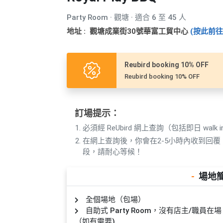
產
品
Party Room · 觀塘 · 適合 6 至 45 人
分
地址 : 觀塘成業街30號華富工貿中心
(按此前往 
類
Reubird booking 10% OFF
活
P
Reubird booking 10% OFF
動
a
類
r
型
t
訂場提示：
y
必須經 ReUbird 網上查詢（包括即日 walk i
R
在網上查詢後，你會在2-5小時內收到回
活
搞
o
段，請耐心等候！
動
P
o
攻
a
m
-
場地
略
r
到
t
全個場地（包場）
會
y
自助式 Party Room，沒有店主/職
會
活
美
（如有需要)