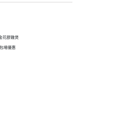
/黃金花膠雞煲
數包場優惠