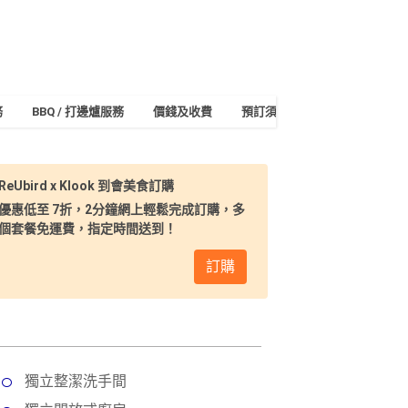
務
BBQ / 打邊爐服務
價錢及收費
預訂須知及付款
地址及交
ReUbird x Klook 到會美食訂購
優惠低至 7折，2分鐘網上輕鬆完成訂購，多
個套餐免運費，指定時間送到！
訂購
獨立整潔洗手間