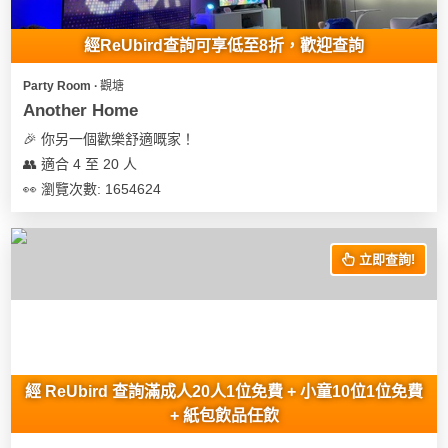
經ReUbird查詢可享低至8折，歡迎查詢
Party Room ∙ 觀塘
Another Home
🎉 你另一個歡樂舒適嘅家！
👥 適合 4 至 20 人
👀 瀏覽次數: 1654624
立即查詢!
經 ReUbird 查詢滿成人20人1位免費 + 小童10位1位免費
+ 紙包飲品任飲