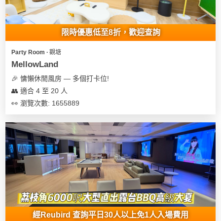
限時優惠低至8折，歡迎查詢
Party Room ∙ 觀塘
MellowLand
🎉 慵懶休閒風房 — 多個打卡位!
👥 適合 4 至 20 人
👀 瀏覽次數: 1655889
經Reubird 查詢平日30人以上免1人入場費用