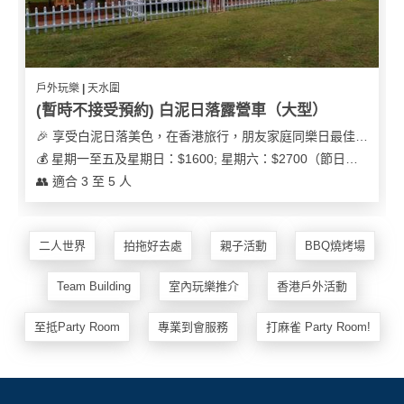
戶外玩樂 | 天水圍
(暫時不接受預約) 白泥日落露營車（大型）
🎉 享受白泥日落美色，在香港旅行，朋友家庭同樂日最佳之選
💰 星期一至五及星期日：$1600; 星期六：$2700（節日可能會有浮動）
👥 適合 3 至 5 人
二人世界
拍拖好去處
親子活動
BBQ燒烤場
Team Building
室內玩樂推介
香港戶外活動
至抵Party Room
專業到會服務
打麻雀 Party Room!