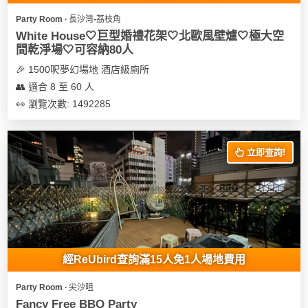
遊
Party Room ∙ 長沙灣-荔枝角
艇
White House🤍巨型婚禮花架🤍北歐風壁爐🤍極大空
間乾淨場🤍可容納80人
出
租
🎉 1500呎夢幻場地 酒店級廁所
👥 適合 8 至 60 人
👀 瀏覽次數: 1492285
立即查詢!
經ReUbird查詢滿15人免1人場地費用
Party Room ∙ 尖沙咀
Fancy Free BBQ Party