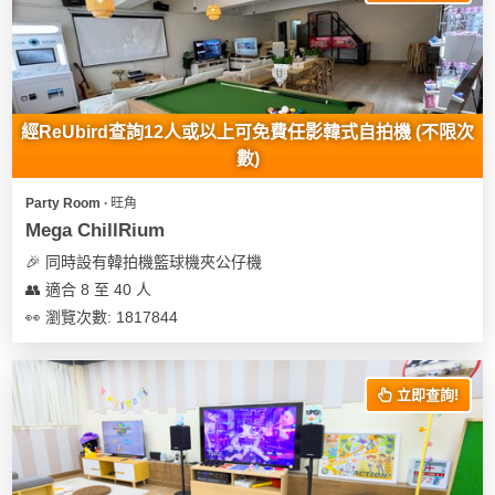
經ReUbird查詢12人或以上可免費任影韓式自拍機 (不限次
數)
Party Room ∙ 旺角
Mega ChillRium
🎉 同時設有韓拍機籃球機夾公仔機
👥 適合 8 至 40 人
👀 瀏覽次數: 1817844
立即查詢!