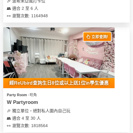
🎉 波希米亞風打卡位
👥 適合 2 至 6 人
👀 瀏覽次數: 1164948
立即查詢!
經ReUbird查詢生日8位或以上送1位\n學生優惠
Party Room ∙ 旺角
W Partyroom
🎉 獨立單位，絕對私人圍內自己玩
👥 適合 4 至 30 人
👀 瀏覽次數: 1818564