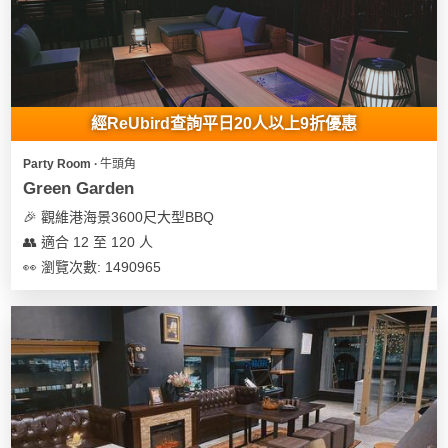
我
親
心
們
子
即
願
活
食
清
動
即
單
煮
經ReUbird查詢平日20人以上9折優惠
系
列
Party Room ∙ 牛頭角
Green Garden
聚
🎉 觀維港海景3600尺大型BBQ
會
👥 適合 12 至 120 人
及
👀 瀏覽次數: 1490965
拍
拖
餐
廳
BBQ
場