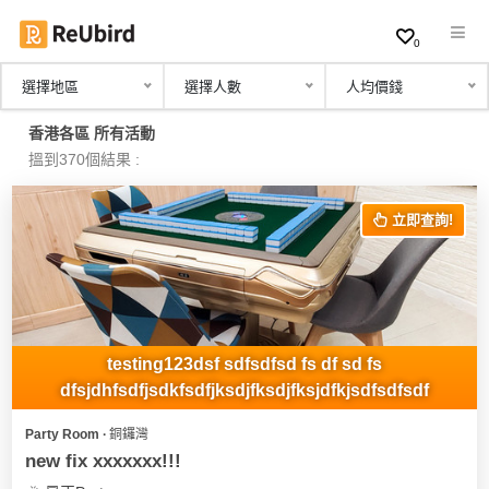
0
選擇地區
選擇人數
人均價錢
繁
香港各區 所有活動
中
搵到370個結果 :
EN
立即查詢!
登
入
註
冊
testing123dsf sdfsdfsd fs df sd fs
dfsjdhfsdfjsdkfsdfjksdjfksdjfksjdfkjsdfsdfsdf
Party Room ∙ 銅鑼灣
服
new fix xxxxxxx!!!
務