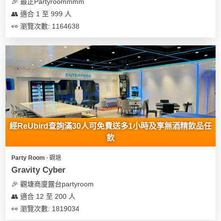
及
🎉 最正Partyroommmm
產
👥 適合 1 至 999 人
品
👀 瀏覽次數: 1164638
分
類
活
Party
動
Room
類
到
型
經ReUbird查詢滿30人可免費送多1小時及享無酒精飲品任
會
飲
美
活
食
搞
Party Room ∙ 觀塘
動
Party
Gravity Cyber
特
攻
🎉 觀塘商廈露台partyroom
色
朋
略
👥 適合 12 至 200 人
蛋
友
糕
聚
👀 瀏覽次數: 1819034
會
會
活