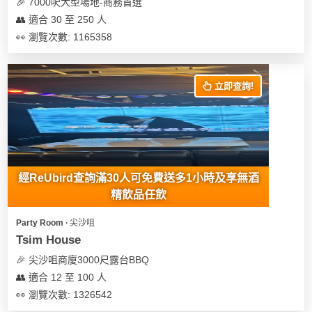
🎉 7000呎大型場地-商務首選
👥 適合 30 至 250 人
👀 瀏覽次數: 1165358
立即查詢!
經ReUbird查詢滿30人可免費送多1小時及享無酒
精飲品任飲
Party Room ∙ 尖沙咀
Tsim House
🎉 尖沙咀商廈3000尺露台BBQ
👥 適合 12 至 100 人
👀 瀏覽次數: 1326542