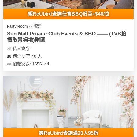
地
經ReUbird查詢任食BBQ低至+$48/位
新
奇
Party Room ∙ 九龍灣
玩
Sun Mall Private Club Events & BBQ —— (TVB拍
樂
攝取景場地)附圖
體
🎉 私人會所
驗
👥 適合 8 至 40 人
👀 瀏覽次數: 1656144
手
作
工
作
坊
戶
外
玩
樂
經ReUbird查詢滿20人95折