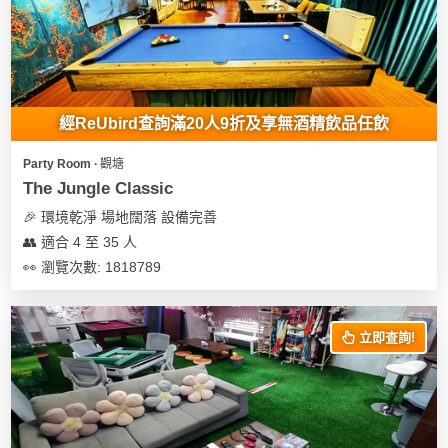
經ReUbird查詢滿20人9折及享無酒精飲品任飲
Party Room ∙ 觀塘
The Jungle Classic
🎉 環境乾淨 場地闊落 設備完善
👥 適合 4 至 35 人
👀 瀏覽次數: 1818789
立即查詢!