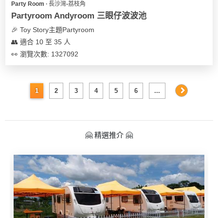
Party Room ∙ 長沙灣-荔枝角
Partyroom Andyroom 三眼仔波波池
🎉 Toy Story主題Partyroom
👥 適合 10 至 35 人
👀 瀏覽次數: 1327092
1
2
3
4
5
6
...
🤗 精選推介 🤗