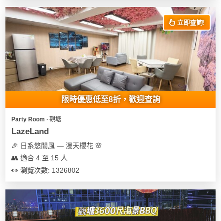
花
員
動
束
慶
計
攻
立即查詢!
及
祝
劃
略
花
生
藝
日
社
禮
會
拍
交
品
員
拖
軟
需
限時優惠低至8折，歡迎查詢
訂
件
知
企
製
Party Room ∙ 觀塘
業/
禮
LazeLand
公
物
夾
🎉 日系悠閒風 — 漫天櫻花 🌸
司
時
聯
👥 適合 4 至 15 人
場
活
間
絡
👀 瀏覽次數: 1326802
地
動
神
我
佈
器
們
婚
置
關
禮
用
情
於
品
侶