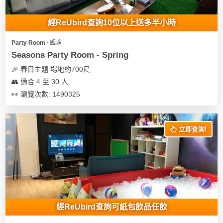
經ReUbird查詢10位以上送多半小時
Party Room ∙ 觀塘
Seasons Party Room - Spring
🎉 春日主題 場地約700尺
👥 適合 4 至 30 人
👀 瀏覽次數: 1490325
立即查詢!
經ReUbird查詢可紙包飲品任飲