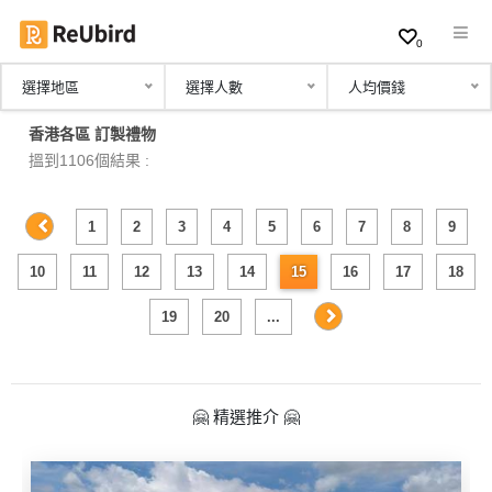
0
選擇地區
選擇人數
人均價錢
繁
香港各區 訂製禮物
中
搵到1106個結果 :
EN
1
2
3
4
5
6
7
8
9
登
10
11
12
13
14
15
16
17
18
入
19
20
...
註
冊
🤗 精選推介 🤗
服
務