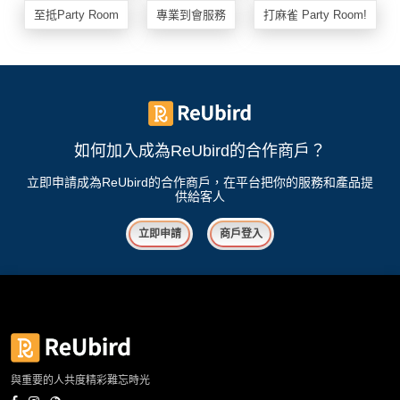
至抵Party Room
專業到會服務
打麻雀 Party Room!
花
員
動
束
慶
計
攻
及
祝
劃
略
花
生
藝
日
社
禮
會
拍
交
品
員
如何加入成為ReUbird的合作商戶？
拖
軟
需
立即申請成為ReUbird的合作商戶，在平台把你的服務和產品提
訂
件
知
供給客人
企
製
業/
禮
立即申請
商戶登入
公
物
夾
司
時
聯
場
活
間
絡
地
動
神
我
佈
器
們
婚
置
關
禮
用
情
與重要的人共度精彩難忘時光
於
品
侶