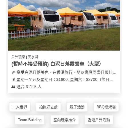
及
產
品
分
類
活
Party
動
Room
戶外玩樂 | 天水圍
類
(暫時不接受預約) 白泥日落露營車（大型）
到
型
🎉 享受白泥日落美色，在香港旅行，朋友家庭同樂日最佳之選
會
💰 星期一至五及星期日：$1600; 星期六：$2700（節日可能會有浮動）
美
👥 適合 3 至 5 人
活
食
搞
動
Party
特
攻
色
朋
二人世界
拍拖好去處
親子活動
BBQ燒烤場
略
蛋
友
Team Building
室內玩樂推介
香港戶外活動
糕
聚
會
會
活