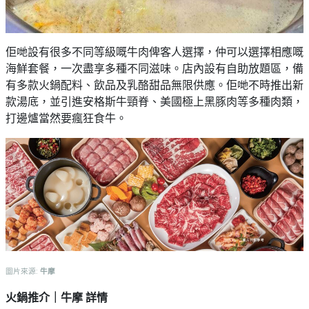
佢哋設有很多不同等級嘅牛肉俾客人選擇，仲可以選擇相應嘅
海鮮套餐，一次盡享多種不同滋味。店內設有自助放題區，備
有多款火鍋配料、飲品及乳酪甜品無限供應。佢哋不時推出新
款湯底，並引進安格斯牛頸脊、美國極上黑豚肉等多種肉類，
打邊爐當然要瘋狂食牛。
圖片來源:
牛摩
火鍋推介｜牛摩 詳情