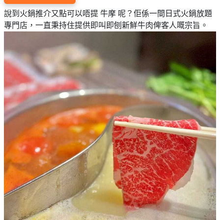
說到火鍋推介又點可以唔提 牛摩 呢？佢係一間日式火鍋放題
專門店，一直秉持住提供即叫即刨新鮮牛肉俾客人嘅宗旨。