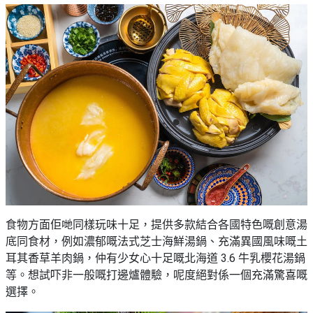
食物方面佢哋同樣玩味十足，提供多款結合各國特色嘅創意湯
底同食材，例如濃郁嘅法式芝士海鮮湯鍋、充滿異國風味嘅土
耳其香草羊肉鍋，仲有少女心十足嘅北海道 3.6 牛乳櫻花湯鍋
等。想試吓非一般嘅打邊爐體驗，呢度絕對係一個充滿驚喜嘅
選擇。