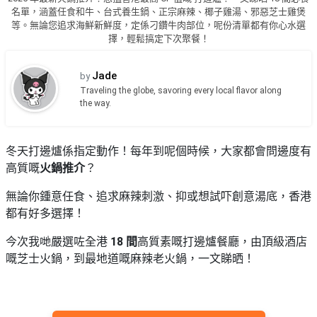
品
禮
名單，涵蓋任食和牛、台式養生鍋、正宗麻辣、椰子雞湯、邪惡芝士雞煲
物
分
等。無論您追求海鮮新鮮度，定係刁鑽牛肉部位，呢份清單都有你心水選
擇，輕鬆搞定下次聚餐！
類
#18
區
Jade
by
好
活
Party
Traveling the globe, savoring every local flavor along
去
the way.
動
Room
處
類
到
#Party
型
冬天打邊爐係指定動作！每年到呢個時候，大家都會問邊度有
Room
會
高質嘅
火鍋推介
？
美
#
活
食
搞
影
無論你鍾意任食、追求麻辣刺激、抑或想試吓創意湯底，香港
動
Party
相
都有好多選擇！
特
攻
好
色
朋
略
去
今次我哋嚴選咗全港
18 間
高質素嘅打邊爐餐廳，由頂級酒店
蛋
友
處
嘅芝士火鍋，到最地道嘅麻辣老火鍋，一文睇晒！
糕
聚
#
會
會
活
美
花
員
動
食