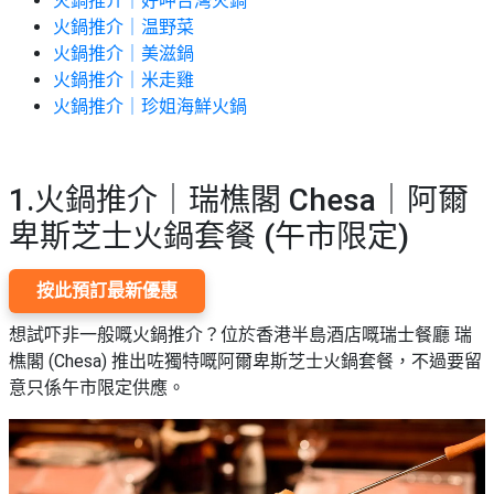
火鍋推介｜好呷台灣火鍋
願
活
食
火鍋推介｜温野菜
清
#
動
即
火鍋推介｜美滋鍋
單
場
煮
火鍋推介｜米走雞
地
系
火鍋推介｜珍姐海鮮火鍋
#
列
到
會
聚
1.火鍋推介｜瑞樵閣 Chesa｜阿爾
會
#
卑斯芝士火鍋套餐 (午市限定)
及
蛋
拍
糕
拖
按此預訂最新優惠
#
餐
行
想試吓非一般嘅火鍋推介？位於香港半島酒店嘅瑞士餐廳 瑞
廳
山
樵閣 (Chesa) 推出咗獨特嘅阿爾卑斯芝士火鍋套餐，不過要留
BBQ
意只係午市限定供應。
#
郊
場
遊
地
#