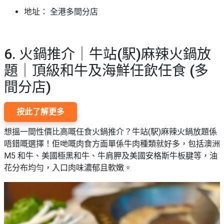
地址： 全港多間分店
6. 火鍋推介｜牛站(駅)麻辣火鍋放
題｜頂級和牛及海鮮任飲任食 (多
間分店)
按此了解更多
想搵一間性價比高嘅任食火鍋推介？牛站(駅)麻辣火鍋放題係
唔錯嘅選擇！佢哋嘅肉食方面單係牛肉種類就好多，包括澳洲
M5 和牛、美國極黑和牛、牛肩胛及美國安格斯牛板腱等，油
花分布均勻，入口肉味濃郁且軟嫩。