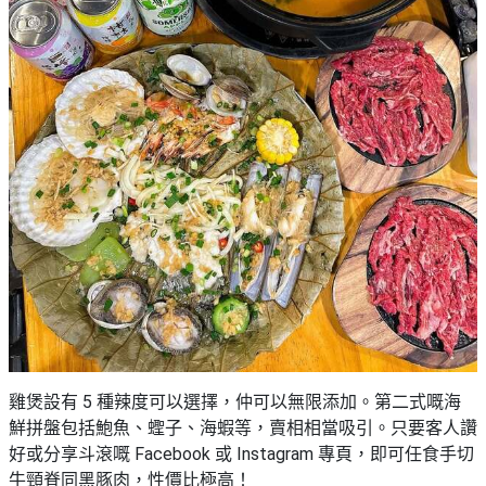
雞煲設有 5 種辣度可以選擇，仲可以無限添加。第二式嘅海
鮮拼盤包括鮑魚、蟶子、海蝦等，賣相相當吸引。只要客人讚
好或分享斗滾嘅 Facebook 或 Instagram 專頁，即可任食手切
牛頸脊同黑豚肉，性價比極高！