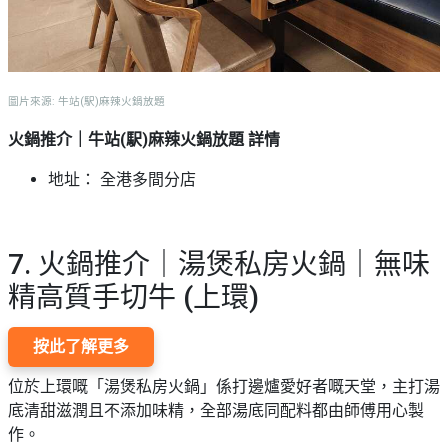
圖片來源: 牛站(駅)麻辣火鍋放題
火鍋推介｜牛站(駅)麻辣火鍋放題 詳情
地址： 全港多間分店
7. 火鍋推介｜湯煲私房火鍋｜無味
精高質手切牛 (上環)
按此了解更多
位於上環嘅「湯煲私房火鍋」係打邊爐愛好者嘅天堂，主打湯
底清甜滋潤且不添加味精，全部湯底同配料都由師傅用心製
作。