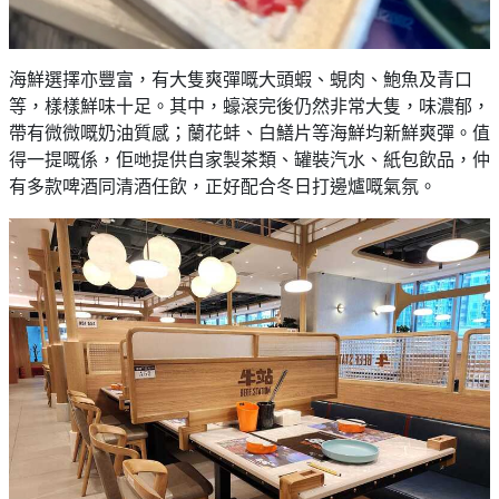
海鮮選擇亦豐富，有大隻爽彈嘅大頭蝦、蜆肉、鮑魚及青口
等，樣樣鮮味十足。其中，蠔滾完後仍然非常大隻，味濃郁，
帶有微微嘅奶油質感；蘭花蚌、白鱔片等海鮮均新鮮爽彈。值
得一提嘅係，佢哋提供自家製茶類、罐裝汽水、紙包飲品，仲
有多款啤酒同清酒任飲，正好配合冬日打邊爐嘅氣氛。