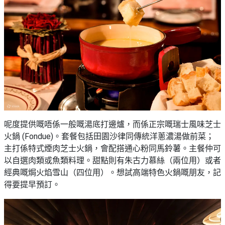
野
新
餐
奇
玩
#
樂
沙
體
灘
驗
#
露
手
營
作
工
#
呢度提供嘅唔係一般嘅湯底打邊爐，而係正宗嘅瑞士風味芝士
作
水
火鍋 (Fondue)。套餐包括田園沙律同傳統洋蔥濃湯做前菜；
坊
上
主打係特式煙肉芝士火鍋，會配搭通心粉同馬鈴薯。主餐仲可
活
動
戶
以自選肉類或魚類料理。甜點則有朱古力慕絲（兩位用）或者
外
經典嘅焗火焰雪山（四位用）。想試高端特色火鍋嘅朋友，記
#
玩
得要提早預訂。
散
樂
水
餅
遊