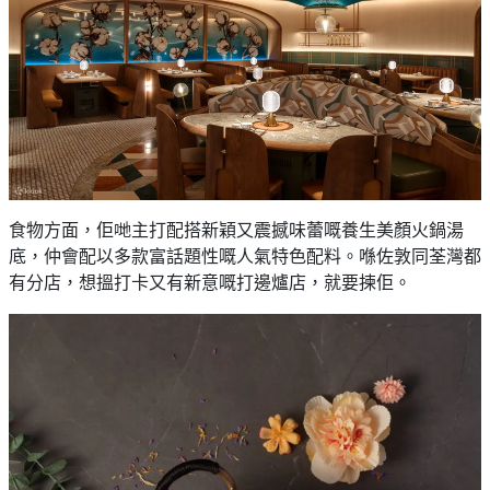
食物方面，佢哋主打配搭新穎又震撼味蕾嘅養生美顏火鍋湯
底，仲會配以多款富話題性嘅人氣特色配料。喺佐敦同荃灣都
有分店，想搵打卡又有新意嘅打邊爐店，就要揀佢。