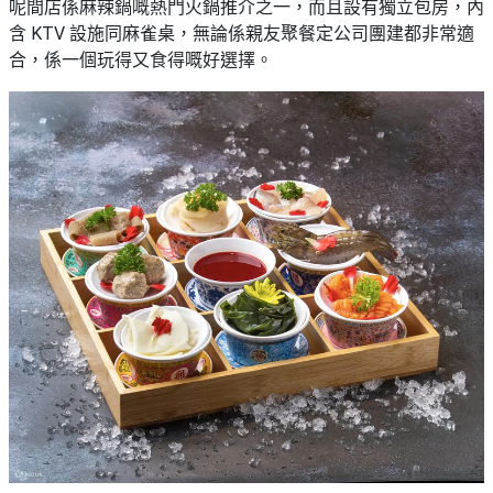
呢間店係麻辣鍋嘅熱門火鍋推介之一，而且設有獨立包房，內
含 KTV 設施同麻雀桌，無論係親友聚餐定公司團建都非常適
合，係一個玩得又食得嘅好選擇。