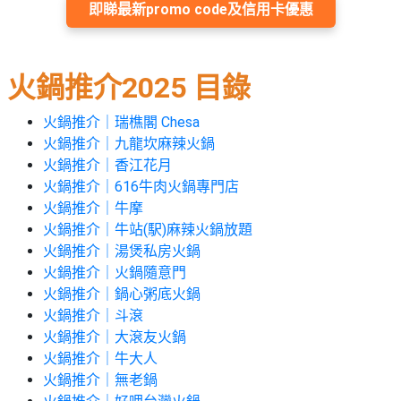
束
慶
計
攻
即睇最新promo code及信用卡優惠
及
祝
劃
略
#
花
生
親
子
藝
日
火鍋推介2025 目錄
好
社
禮
會
去
拍
交
品
員
處
火鍋推介｜瑞樵閣 Chesa
拖
軟
需
火鍋推介｜九龍坎麻辣火鍋
訂
件
知
#
火鍋推介｜香江花月
企
製
節
火鍋推介｜616牛肉火鍋專門店
業/
禮
日
火鍋推介｜牛摩
公
物
夾
#
火鍋推介｜牛站(駅)麻辣火鍋放題
司
時
聯
結
火鍋推介｜湯煲私房火鍋
場
活
間
絡
婚
火鍋推介｜火鍋隨意門
地
動
神
我
火鍋推介｜鍋心粥底火鍋
佈
器
#
們
婚
火鍋推介｜斗滾
置
週
關
禮
火鍋推介｜大滾友火鍋
用
情
末
於
好
火鍋推介｜牛大人
品
侶
我
親
去
火鍋推介｜無老鍋
心
們
子
處
即