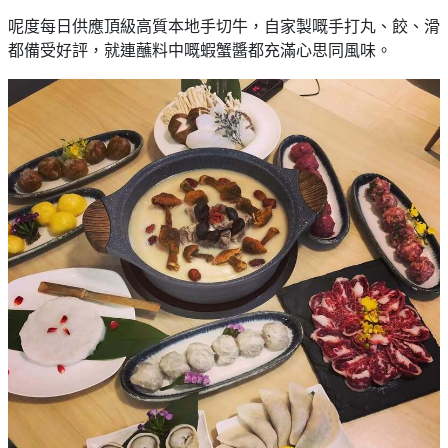
呢度每日供應頂級高質本地手切牛，自家製嘅手打丸、餃、滑
都備受好評，就連蘸料中嘅蝦蟹醬都充滿心思同風味。