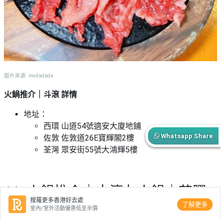
圖片來源: msdadada
火鍋推介｜斗滾 詳情
地址：
西環 山道54號適安大廈地鋪
Whatsapp Share
佐敦 佐敦道26E寶輝閣2樓
荃灣 眾安街55號大鴻輝5樓
11. 火鍋推介｜大滾友火鍋｜花膠
搜羅更多香港好去處
雞湯底 (元朗)
了解更多
室內/室外活動優惠低至半價