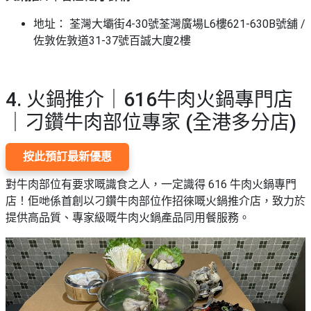
地址： 荃灣大壩街4-30號荃灣廣場L6樓621-630B號舖 /
佐敦佐敦道31-37號百誠大廈2樓
4. 火鍋推介｜616牛肉火鍋專門店
｜刁鑽牛肉部位專家 (全港多分店)
按此預訂最新優惠
對牛肉部位有要求嘅識食之人，一定識得 616 牛肉火鍋專門
店！佢哋係首創以刁鑽牛肉部位作招徠嘅火鍋推介店，致力於
提供高品質、專家級嘅牛肉火鍋產品同用餐服務。