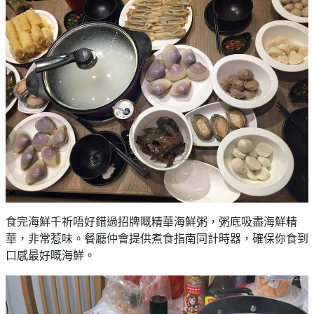
食完海鮮千祈唔好錯過招牌嘅精華海鮮粥，粥底吸盡海鮮精
華，非常惹味。餐廳仲會提供煮食指南同計時器，確保你食到
口感最好嘅海鮮。