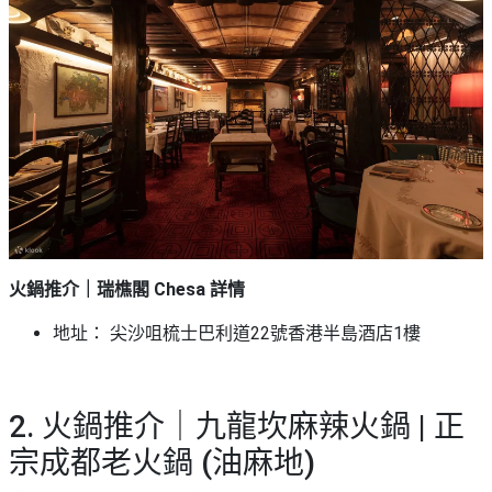
艇
#18
區
出
美
租
食
火鍋推介｜瑞樵閣 Chesa 詳情
地址： 尖沙咀梳士巴利道22號香港半島酒店1樓
2. 火鍋推介｜九龍坎麻辣火鍋 | 正
宗成都老火鍋 (油麻地)