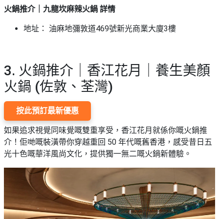
火鍋推介｜九龍坎麻辣火鍋 詳情
地址： 油麻地彌敦道469號新光商業大廈3樓
3. 火鍋推介｜香江花月｜養生美顏
火鍋 (佐敦、荃灣)
按此預訂最新優惠
如果追求視覺同味覺嘅雙重享受，香江花月就係你嘅火鍋推
介！佢哋嘅裝潢帶你穿越重回 50 年代嘅舊香港，感受昔日五
光十色嘅華洋風尚文化，提供獨一無二嘅火鍋新體驗。