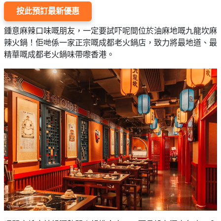
按此預訂最新優惠
鍾意麻辣口味嘅朋友，一定要試吓呢間位於油麻地嘅九龍坎麻
辣火鍋！佢哋係一家正宗嘅成都老火鍋店，致力將最地道、最
精華嘅成都老火鍋味帶嚟香港。