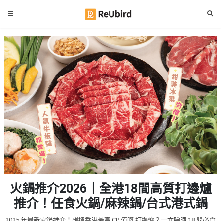
#
繁
生
中
日
EN
#
拍
登
拖
好
入
去
處
註
冊
#
室
內
好
服
火鍋推介2026｜全港18間高質打邊爐
去
務
處
推介！任食火鍋/麻辣鍋/台式港式鍋
及
產
#
2025 年最新火鍋推介！想搵香港最高 CP 值嘅 打邊爐？一文睇晒 18 間必食