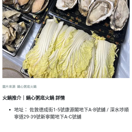
圖片來源: 鍋心粥底火鍋
火鍋推介｜鍋心粥底火鍋 詳情
地址： 佐敦德成街1-5號康源閣地下A-B號舖 / 深水埗順
寧道29-39號新寧閣地下A-C號舖