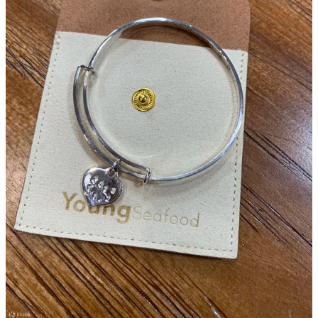
野
新
餐
奇
玩
#
樂
沙
體
灘
驗
#
露
手
營
作
工
#
作
水
坊
上
活
動
戶
外
#
玩
散
樂
水
餅
遊