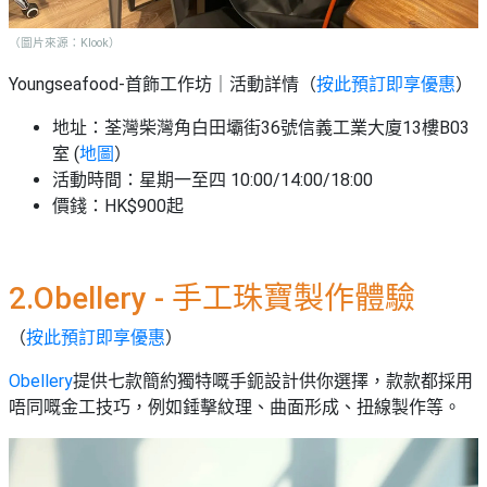
（圖片來源：Klook）
Youngseafood-首飾工作坊｜活動詳情（
按此預訂即享優惠
）
地址：荃灣柴灣角白田壩街36號信義工業大廈13樓B03
室 (
地圖
）
活動時間：星期一至四 10:00/14:00/18:00
價錢：HK$900起
2.Obellery - 手工珠寶製作體驗
（
按此預訂即享優惠
）
Obellery
提供七款簡約獨特嘅手鈪設計供你選擇，款款都採用
唔同嘅金工技巧，例如錘擊紋理、曲面形成、扭線製作等。