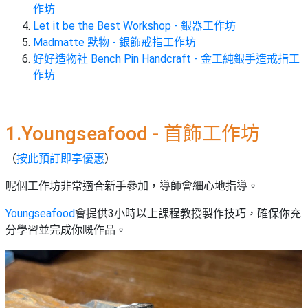
束
慶
計
攻
作坊
及
祝
劃
略
#
Let it be the Best Workshop - 銀器工作坊
花
生
親
Madmatte 默物 - 銀飾戒指工作坊
子
藝
日
好好造物社 Bench Pin Handcraft - 金工純銀手造戒指工
好
社
禮
會
作坊
去
拍
交
品
員
處
拖
軟
需
訂
件
知
#
企
1.Youngseafood - 首飾工作坊
製
節
業/
禮
日
（
按此預訂即享優惠
）
公
物
夾
#
司
時
呢個工作坊非常適合新手參加，導師會細心地指導。
聯
結
場
活
間
絡
婚
地
動
神
Youngseafood
會提供3小時以上課程教授製作技巧，確保你充
我
佈
器
分學習並完成你嘅作品。
#
們
婚
置
週
關
禮
用
情
末
於
好
品
侶
我
親
去
心
們
子
處
即