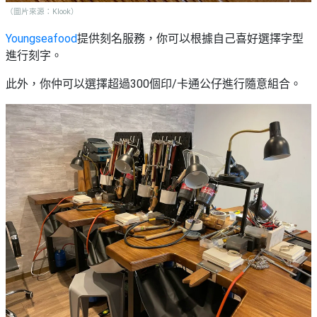
艇
#18
（圖片來源：Klook）
區
出
美
Youngseafood
提供刻名服務，你可以根據自己喜好選擇字型
租
食
進行刻字。
此外，你仲可以選擇超過300個印/卡通公仔進行隨意組合。