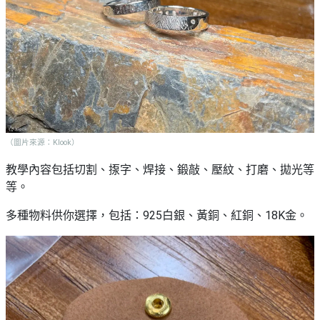
願
活
食
清
#
動
即
單
場
煮
地
系
#
列
到
會
聚
會
#
（圖片來源：Klook）
及
蛋
拍
糕
教學內容包括切割、揼字、焊接、鍛敲、壓紋、打磨、拋光等
拖
等。
#
餐
行
多種物料供你選擇，包括：925白銀、黃銅、紅銅、18K金。
廳
山
BBQ
#
郊
場
遊
地
#