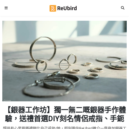
#
繁
生
中
日
EN
#
拍
登
拖
好
入
去
處
註
冊
#
室
內
好
服
【銀器工作坊】獨一無二嘅銀器手作體
去
務
處
驗，送禮首選DIY刻名情侶戒指、手鈪
及
產
#
想送有心思啲嘅禮物比自己或他/她，即刻跟住ReUbird推介一齊參加銀器工