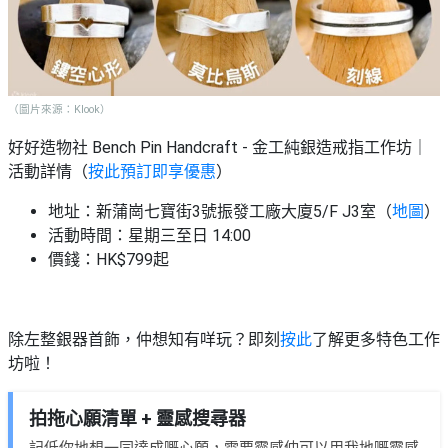
（圖片來源：Klook）
好好造物社 Bench Pin Handcraft - 金工純銀造戒指工作坊｜
活動詳情（
按此預訂即享優惠
）
地址：新蒲崗七寶街3號振發工廠大廈5/F J3室（
地圖
）
活動時間：星期三至日 14:00
價錢：HK$799起
除左整銀器首飾，仲想知有咩玩？即刻
按此
了解更多特色工作
坊啦！
拍拖心願清單 + 靈感搜尋器