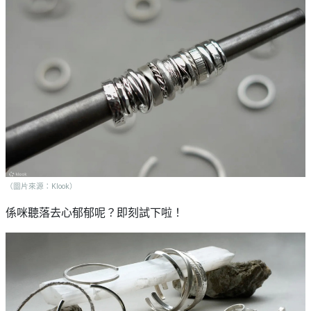
（圖片來源：Klook）
係咪聽落去心郁郁呢？即刻試下啦！