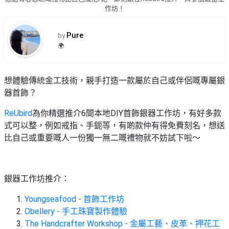
品
禮
作坊！
物
分
類
Pure
#18
by
區
🌍
好
活
Party
去
動
Room
處
想體驗傳統金工技術，親手打造一款屬於自己或伴侶嘅專屬銀
類
器首飾？
到
#Party
型
Room
會
ReUbird
為你精選推介6間本地DIY首飾銀器工作坊，有好多款
美
式可以整，例如戒指、手鈪等，有啲款仲有得免費刻名，想送
#
活
食
搞
比自己或重要嘅人一份獨一無二嘅禮物就不妨試下啦～
影
動
Party
相
特
攻
好
色
朋
略
去
銀器工作坊推介：
蛋
友
處
糕
聚
Youngseafood - 首飾工作坊
#
會
會
活
Obellery - 手工珠寶製作體驗
美
花
員
動
The Handcrafter Workshop - 金屬工藝、皮革、押花工
食