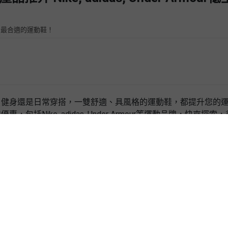
到最合適的運動鞋！
、健身還是日常穿搭，一雙舒適、具風格的運動鞋，都提升您的
Nike, adidas, Under Armour等運動品牌，快來探索
人氣款式，希望能幫助你找到最適合自己的產品！
！Nike現時正在推出雙11限時優惠，免費註冊成為會員後更能
次購物都更加划算！