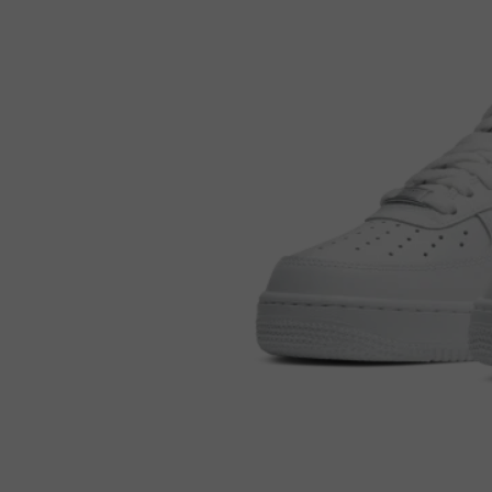
野
新
餐
奇
玩
#
樂
沙
體
灘
驗
#
露
手
營
作
工
#
作
水
坊
上
活
動
戶
外
#
玩
散
樂
水
餅
遊