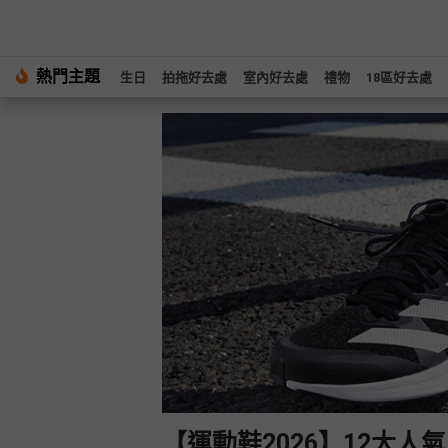
#
熱門主題
繁
生日
拍拖好去處
室內好去處
禮物
18區好去處
生
中
日
EN
#
拍
登
拖
好
入
去
處
註
冊
#
室
內
好
服
去
務
處
及
產
#
【運動鞋2026】12大人氣產品推介