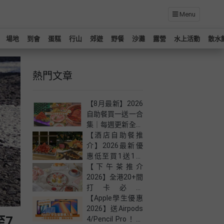
Menu
場地
到會
蛋糕
行山
郊遊
野餐
沙灘
露營
水上活動
散水
熱門文章
【8月最新】2026
自助餐買一送一合
集｜每週更新全港
自助餐快閃優惠！
【酒店自助餐推
介】2026最新優
惠低至買1送1！
嚴選全港27大必
【下午茶推介
食高質自助餐
2026】全港20+間
打卡必試
Afternoon Tea｜
【Apple學生優惠
低至半價！(持續
2026】送Airpods
至7
更新）
4/Pencil Pro！最