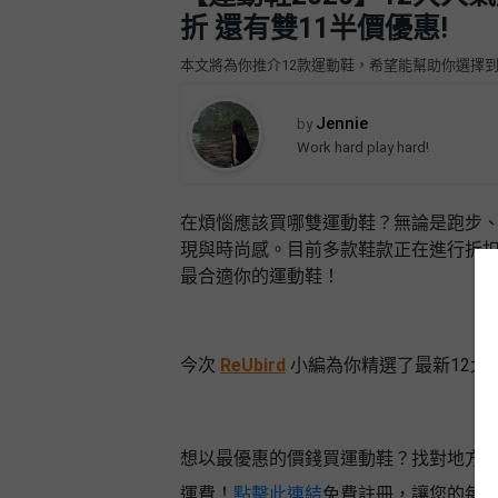
品
禮
折 還有雙11半價優惠!
物
分
類
本文將為你推介12款運動鞋，希望能幫助你選擇
#18
區
Jennie
好
by
活
Party
去
Work hard play hard!
動
Room
處
類
到
#Party
型
在煩惱應該買哪雙運動鞋？無論是跑步
Room
會
現與時尚感。目前多款鞋款正在進行折扣優惠，包括
美
最合適你的運動鞋！
#
活
食
搞
影
動
Party
相
特
攻
好
今次
ReUbird
小編為你精選了最新12大
色
朋
略
去
蛋
友
處
糕
聚
#
會
會
活
想以最優惠的價錢買運動鞋？找對地方了
美
花
員
動
食
運費！
點擊此連結
免費註冊，讓您的每