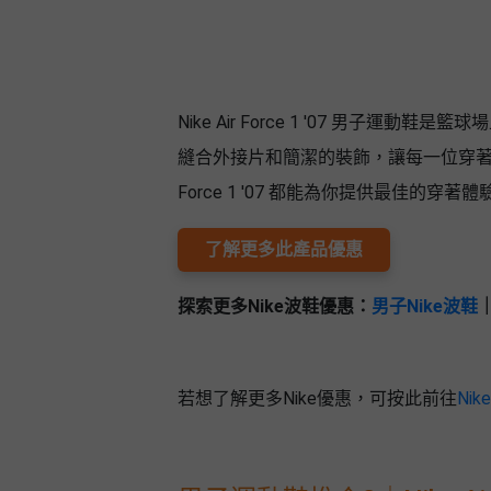
艇
#18
區
出
美
租
食
Nike Air Force 1 '07 男子
縫合外接片和簡潔的裝飾，讓每一位穿著者
Force 1 '07 都能為你提供最佳的穿著體
了解更多此產品優惠
探索更多Nike波鞋優惠：
男子Nike波鞋
若想了解更多Nike優惠，可按此前往
Ni