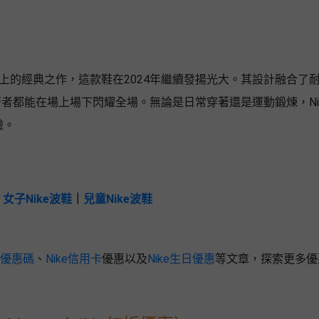
運動鞋是籃球場上的經典之作，這款鞋在2024年繼續發揚光大。其設計融合了
都能在場上場下閃耀全場。無論是日常穿著還是運動鍛煉，Nike 
驗。
｜
女子Nike波鞋
｜
兒童Nike波鞋
ke優惠碼
、
Nike信用卡
優惠以及
Nike生日優惠
等文章，探索更多優