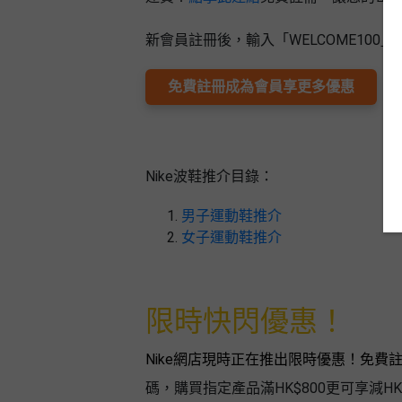
束
慶
計
攻
及
祝
劃
略
#
新會員註冊後，輸入「WELCOME100」
花
生
親
子
藝
日
好
免費註冊成為會員享更多優惠
社
禮
會
去
拍
交
品
員
處
拖
軟
需
訂
件
知
#
企
製
節
Nike波鞋推介目錄：
業/
禮
日
公
物
夾
男子運動鞋推介
#
司
時
女子運動鞋推介
聯
結
場
活
間
絡
婚
地
動
神
我
佈
器
#
們
限時快閃優惠！
婚
置
週
關
禮
用
情
末
於
好
Nike網店現時正在推出限時優惠！免
品
侶
我
親
去
心
碼，購買指定產品滿HK$800更可享減HK
們
子
處
即