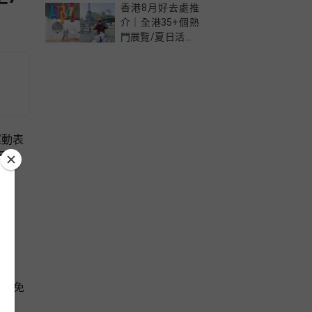
新學生優惠價錢、
香港8月好去處推
限制及資格懶人包
介｜全港35+個熱
門展覽/夏日活動/
室內好去處一次
睇！
運動表
，尋找
享受免