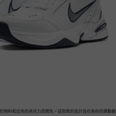
訓練鞋以其優質的物料和出色的承托力而聞名。這款鞋的設計旨在為你的運動