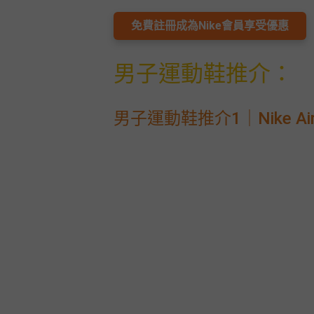
願
活
食
清
#
免費註冊成為Nike會員享受優惠
動
即
單
場
煮
地
系
男子運動鞋推介：
#
列
到
會
聚
男子運動鞋推介1｜Nike Air F
會
#
及
蛋
拍
糕
拖
#
餐
行
廳
山
BBQ
#
郊
場
遊
地
#