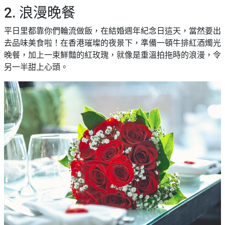
願
活
2. 浪漫晚餐
食
清
#
動
即
單
場
平日里都靠你們輪流做飯，在結婚週年紀念日這天，當然要出
煮
地
去品味美食啦！在香港璀璨的夜景下，準備一頓牛排紅酒燭光
系
晚餐，加上一束鮮豔的紅玫瑰，就像是重溫拍拖時的浪漫，令
#
列
另一半甜上心頭。
到
會
聚
會
#
及
蛋
拍
糕
拖
#
餐
行
廳
山
BBQ
#
郊
場
遊
地
#