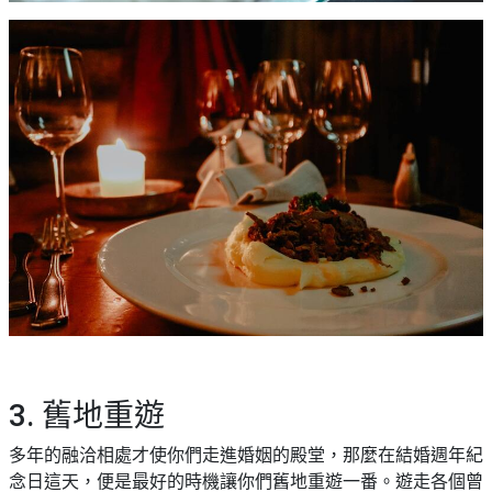
野
新
餐
奇
玩
#
樂
沙
體
灘
驗
#
露
手
營
作
工
#
作
水
坊
上
活
動
戶
外
#
玩
3. 舊地重遊
散
樂
水
多年的融洽相處才使你們走進婚姻的殿堂，那麼在結婚週年紀
餅
遊
念日這天，便是最好的時機讓你們舊地重遊一番。遊走各個曾