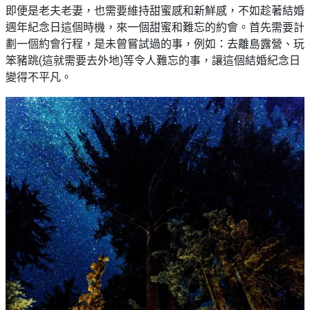
即便是老夫老妻，也需要維持甜蜜感和新鮮感，不如趁著結婚
週年紀念日這個時機，來一個甜蜜和難忘的約會。首先需要計
劃一個約會行程，是未曾嘗試過的事，例如：去離島露營、玩
笨豬跳(這就需要去外地)等令人難忘的事，讓這個結婚紀念日
變得不平凡。