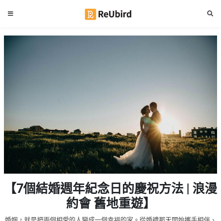
#
繁
生
中
日
EN
#
拍
登
拖
好
入
去
處
註
冊
#
室
內
好
服
【7個結婚週年紀念日的慶祝方法 | 浪漫
去
務
處
約會 舊地重遊】
及
產
#
婚姻，就是把兩個相愛的人變成一個幸福的家。從婚禮那天開始攜手相伴、