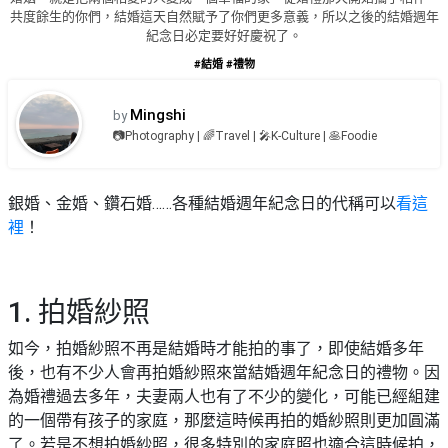
品
禮
共度餘生的你們，結婚這天自然賦予了你們更多意義，所以之後的結婚週年
物
分
紀念日必定要好好慶祝了。
類
#結婚
#禮物
#18
區
好
Mingshi
by
活
Party
去
📷Photography | 🌈Travel | 🎤K-Culture | 🥞Foodie
動
Room
處
類
到
#Party
型
銀婚、金婚、鑽石婚……各種結婚週年紀念日的代稱可以
看這
Room
會
裡
！
美
#
活
食
搞
影
動
Party
相
1. 拍婚紗照
特
攻
好
色
朋
略
去
如今，拍婚紗照不再是結婚時才能拍的事了，即使結婚多年
蛋
友
處
後，也有不少人會再拍婚紗照來當結婚週年紀念日的禮物。因
糕
聚
為婚禮過去多年，夫妻兩人也有了不少的變化，可能已經組建
#
會
會
活
美
的一個帶有孩子的家庭，那麼這時候再拍的婚紗照則更加圓滿
花
員
動
食
了。若是不想拍婚紗照，很多特別的家庭照也適合這時候拍，