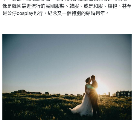
束
慶
計
攻
像是韓國最近流行的民國服裝、韓服、或是和服、旗袍、甚至
及
祝
劃
略
#
是公仔cosplay也行，紀念又一個特別的結婚週年。
花
生
親
子
藝
日
好
社
禮
會
去
拍
交
品
員
處
拖
軟
需
訂
件
知
#
企
製
節
業/
禮
日
公
物
夾
#
司
時
聯
結
場
活
間
絡
婚
地
動
神
我
佈
器
#
們
婚
置
週
關
禮
用
情
末
於
好
品
侶
我
親
去
心
們
子
處
即