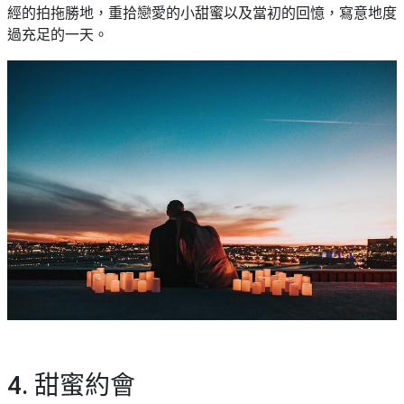
艇
#18
經的拍拖勝地，重拾戀愛的小甜蜜以及當初的回憶，寫意地度
區
出
過充足的一天。
美
租
食
4. 甜蜜約會