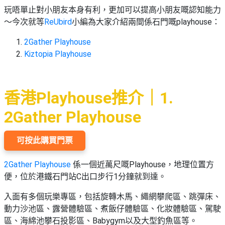
束
慶
計
攻
玩唔單止對小朋友本身有利，更加可以提高小朋友嘅認知能力
及
祝
劃
略
#
～今次就等
ReUbird
小編為大家介紹兩間係石門嘅playhouse：
花
生
親
子
藝
日
2Gather Playhouse
好
社
禮
會
Kiztopia Playhouse
去
拍
交
品
員
處
拖
軟
需
訂
件
知
#
香港Playhouse推介｜1.
企
製
節
業/
禮
日
2Gather Playhouse
公
物
夾
#
司
時
聯
結
可按此購買門票
場
活
間
絡
婚
地
動
神
我
2Gather Playhouse
係一個近萬尺嘅Playhouse，地理位置方
佈
器
#
們
婚
便，位於港鐵石門站C出口步行1分鐘就到達。
置
週
關
禮
用
情
末
入面有多個玩樂專區，包括旋轉木馬、繩網攀爬區、跳彈床、
於
好
品
侶
動力沙池區、露營體驗區、煮飯仔體驗區、化妝體驗區、駕駛
我
親
去
心
區、海綿池攀石投影區、Babygym以及大型釣魚區等。
們
子
處
即