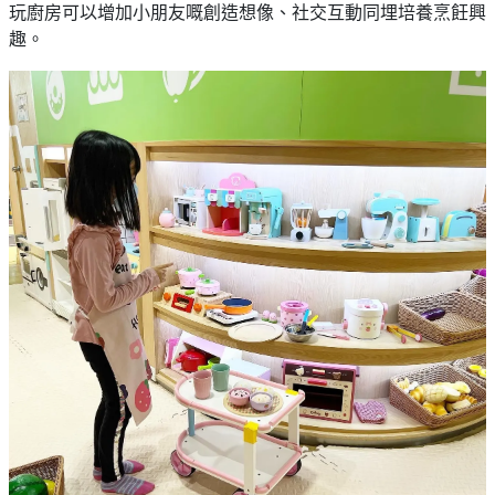
玩廚房可以增加小朋友嘅創造想像、社交互動同埋培養烹飪興
野
新
餐
趣。
奇
玩
#
樂
沙
體
灘
驗
#
露
手
營
作
工
#
作
水
坊
上
活
動
戶
外
#
玩
散
樂
水
餅
遊