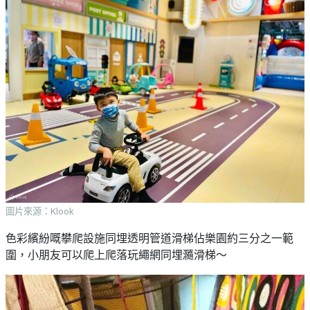
圖片來源：Klook
色彩繽紛嘅攀爬設施同埋透明管道滑梯佔樂園約三分之一範
圍，小朋友可以爬上爬落玩繩網同埋瀡滑梯～