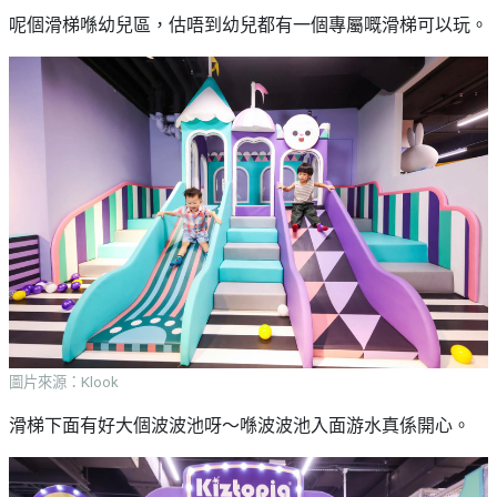
呢個滑梯喺幼兒區，估唔到幼兒都有一個專屬嘅滑梯可以玩。
圖片來源：Klook
滑梯下面有好大個波波池呀～喺波波池入面游水真係開心。