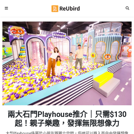
#
繁
生
中
日
EN
#
拍
登
拖
好
入
去
處
註
冊
#
室
內
好
服
兩大石門Playhouse推介｜只需$130
去
務
處
起！親子樂趣，發揮無限想像力
及
產
#
大型Playhouse係屬於小朋友嘅獨立空間，佢哋可以喺入面自由發揮想像