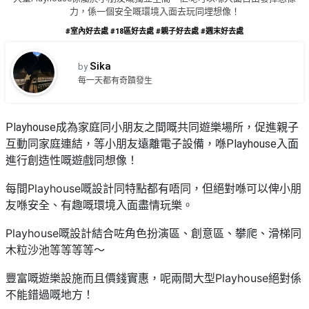
品
禮
力，係一個安全嘅環境入面去玩同埋想像！
物
分
#室內好去處
#18區好去處
#親子好去處
#週末好去處
類
#18
區
Sika
by
好
每一天都有奇蹟發生
活
Party
去
動
Room
處
類
Playhouse成為家庭同小朋友之間嘅共同遊樂場所，促進親子
到
#Party
型
互動同家庭連結，等小朋友遠離電子設備，喺Playhouse入面
Room
會
進行創造性嘅遊戲同想像！
美
#
活
食
搞
Playhouse
每間
嘅設計同特點都有唔同，但絕對喺可以俾小朋
影
動
Party
相
友喺安全、有趣嘅環境入面盡情玩樂。
特
攻
好
色
朋
Playhouse
略
去
嘅設計結合咗角色扮演區、創意區、攀爬、滑梯同
蛋
友
處
木粒沙池等等等等～
糕
聚
#
Playhouse
豐富嘅遊樂設施而且價錢實惠，呢兩間大型
絕對係
會
會
活
美
花
不能錯過嘅地方！
員
動
食