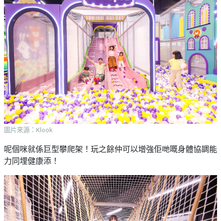
圖片來源：Klook
呢個咪就係巨型攀爬架！玩之餘仲可以增強佢哋嘅身體協調能
力同埋健康添！