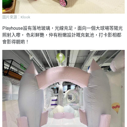
艇
#18
區
出
美
租
圖片來源：Klook
食
Playhouse設有落地玻璃，光線充足，面向一個大球場等陽光
照射入嚟， 色彩鮮艷，仲有粉嫩設計嘅充氣池，打卡影相都
會影得靚啲！