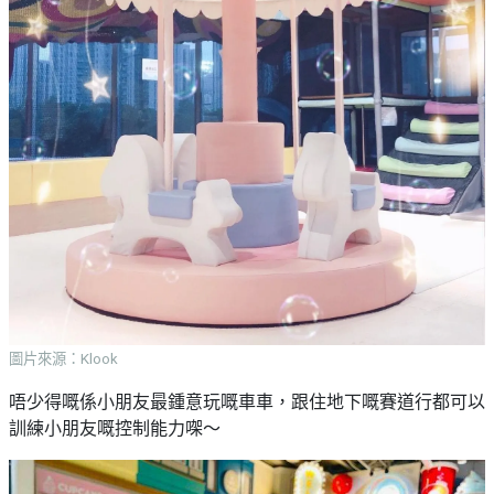
圖片來源：Klook
唔少得嘅係小朋友最鍾意玩嘅車車，跟住地下嘅賽道行都可以
訓練小朋友嘅控制能力㗎～