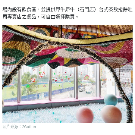
願
活
食
清
場內設有飲食區，並提供犀牛犀牛（石門店）台式茶飲捲餅吐
#
動
即
單
場
司專賣店之餐品，可自由選擇購買。
煮
地
系
#
列
到
會
聚
會
#
及
蛋
拍
糕
拖
#
餐
行
廳
山
BBQ
#
郊
場
遊
地
圖片來源：2Gather
#