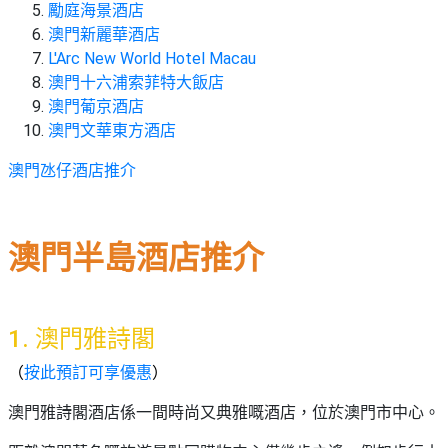
束
慶
計
攻
勵庭海景酒店
及
祝
劃
略
#
澳門新麗華酒店
花
生
親
L'Arc New World Hotel Macau
子
藝
日
澳門十六浦索菲特大飯店
好
社
禮
會
澳門葡京酒店
去
拍
交
品
員
澳門文華東方酒店
處
拖
軟
需
訂
件
知
澳門氹仔酒店推介
#
企
製
節
業/
禮
日
公
物
夾
澳門半島酒店推介
#
司
時
聯
結
場
活
間
絡
婚
地
動
神
我
佈
器
1. 澳門雅詩閣
#
們
婚
置
週
關
（
按此預訂可享優惠
）
禮
用
情
末
於
好
品
侶
澳門雅詩閣酒店係一間時尚又典雅嘅酒店，位於澳門市中心。
我
親
去
心
們
子
處
即