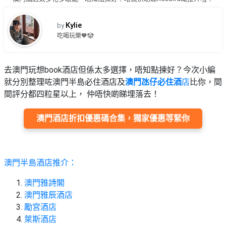
品
禮
物
分
Kylie
by
類
#18
吃喝玩樂🧡🤡
區
好
活
Party
去
去澳門玩想book酒店但係太多選擇，唔知點揀好？今次小編
動
Room
處
就分別整理咗澳門半島必住酒店及
澳門氹仔必住酒
店
比你，間
類
間評分都四粒星以上， 仲唔快啲睇埋落去！
到
#Party
型
Room
會
澳門酒店折扣優惠碼合集，獨家優惠等緊你
美
#
活
食
搞
影
動
Party
相
特
攻
好
澳門半島酒店推介：
色
朋
略
去
蛋
友
處
澳門雅詩閣
糕
聚
澳門雅辰酒店
#
會
會
活
勵宮酒店
美
花
員
動
萊斯酒店
食