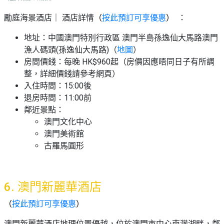
勵庭海景酒店｜ 酒店詳情
（
按此預訂可享優惠
）
：
地址：中國澳門特別行政區 澳門半島孫逸仙大馬路澳門
漁人碼頭(孫逸仙大馬路)（
地圖
）
房間價錢：每晚 HK$960起（房價因應唔同日子有所調
整，詳細價錢請參考網頁）
入住時間：15:00後
退房時間：11:00前
鄰近景點：
澳門文化中心
澳門美術館
古羅馬圓形
6. 澳門新麗華酒店
（
按此預訂可享優惠
）
澳門新麗華酒店地理位置優越，位於澳門市中心南灣湖畔，鄰