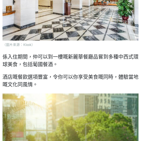
（圖片來源：Klook）
係入住期間，仲可以到一樓嘅新麗華餐廳品嘗到多種中西式環
球美食，包括葡國餐酒。
酒店嘅餐飲選項豐富，令你可以你享受美食嘅同時，體驗當地
嘅文化同風情。