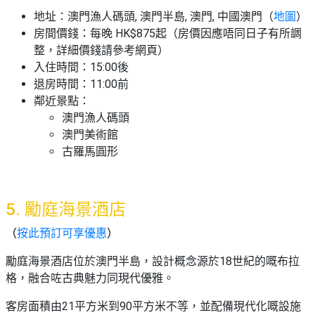
地址：澳門漁人碼頭, 澳門半島, 澳門, 中國澳門（
地圖
）
房間價錢：每晚 HK$875起（房價因應唔同日子有所調
整，詳細價錢請參考網頁）
入住時間：15:00後
退房時間：11:00前
鄰近景點：
澳門漁人碼頭
澳門美術館
古羅馬圓形
5. 勵庭海景酒店
（
按此預訂可享優惠
）
勵庭海景酒店位於澳門半島，設計概念源於18世紀的嘅布拉
格，融合咗古典魅力同現代優雅。
客房面積由21平方米到90平方米不等，並配備現代化嘅設施