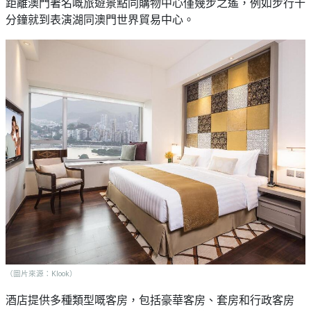
願
距離澳門著名嘅旅遊景點同購物中心僅幾步之遙，例如步行十
活
食
清
分鐘就到表演湖同澳門世界貿易中心。
#
動
即
單
場
煮
地
系
#
列
到
會
聚
會
#
及
蛋
拍
糕
拖
#
餐
行
廳
山
BBQ
#
郊
場
（圖片來源：Klook）
遊
地
酒店提供多種類型嘅客房，包括豪華客房、套房和行政客房
#