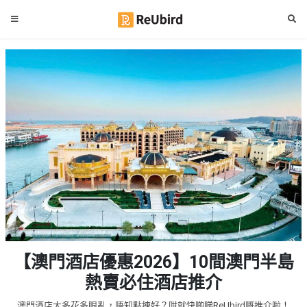
#
繁
生
中
日
EN
#
拍
登
拖
好
入
去
處
註
冊
#
室
內
好
服
【澳門酒店優惠2026】10間澳門半島
去
務
處
熱賣必住酒店推介
及
產
#
澳門酒店太多花多眼亂，唔知點揀好？咁就快啲睇ReUbird嘅推介啦！