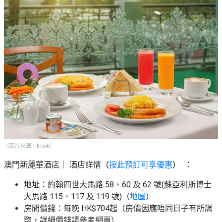
（圖片來源：Klook）
澳門新麗華酒店｜ 酒店詳情
（
按此預訂可享優惠
）
：
地址：約翰四世大馬路 58、60 及 62 號(蘇亞利斯博士
大馬路 115、117 及 119 號)（
地圖
）
房間價錢：每晚 HK$704起（房價因應唔同日子有所調
整，詳細價錢請參考網頁）