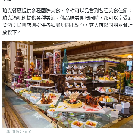
珀克餐廳提供多種國際美食，令你可以品嘗到各種美食佳餚；
珀克酒吧則提供各種美酒，係品味美食嘅同時，都可以享受到
美酒；咖啡店則提供各種咖啡同小點心，客人可以同朋友傾計
放鬆下。
（圖片來源：Klook）