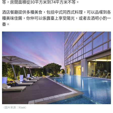
等，房間面積從30平方米到74平方米不等。
野
新
餐
奇
酒店餐廳提供多種美食，包括中式同西式料理，可以品嚐到各
玩
#
種美味佳餚，你仲可以係露臺上享受陽光，或者去酒吧小酌一
樂
沙
番。
體
灘
驗
#
露
手
營
作
工
#
作
水
坊
上
活
動
戶
外
#
玩
散
樂
水
餅
（圖片來源：Klook）
遊