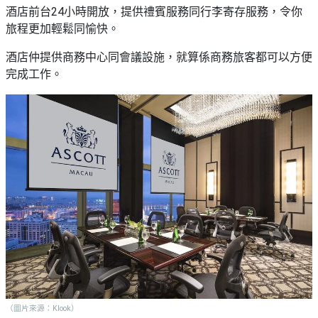
艇
#18
酒店前台24小時開放，提供禮賓服務同行李寄存服務，令你
區
出
旅程更加輕鬆同愉快。
美
租
食
酒店仲提供商務中心同會議設施，就算係商務旅客都可以方便
完成工作。
（圖片來源：Klook）