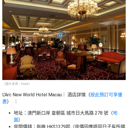
（圖片來源：Klook）
L'Arc New World Hotel Macau｜ 酒店詳情
（
按此預訂可享優
惠
）
：
地址：澳門新口岸 皇朝區 城市日大馬路 278 號（
地
圖
）
房間價錢：每晚 HK$1379起（房價因應唔同日子有所調