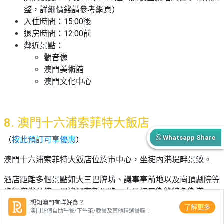
整，詳細價錢請參考網頁）
入住時間：15:00後
退房時間：12:00前
鄰近景點：
觀音像
澳門美術館
澳門文化中心
8. 澳門十六浦索菲特大飯店
Whatsapp Share
（
按此預訂可享優惠
）
澳門十六浦索菲特大飯店位於市中心，坐擁內港堤畔景致。
酒店距離多個景點如大三巴牌坊、議事亭前地以及崗頂劇院等
步行僅幾分鐘，周邊還有新馬路、十月初五街等特色街道。
想知澳門有咩好食？
了解更多
令客人可以盡情探索澳門嘅獨特風情。
澳門超值自助午餐/下午茶/晚餐及其他精選餐廳！