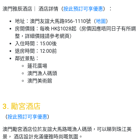
澳門雅辰酒店｜ 酒店詳情
（
按此預訂可享優惠
）
：
地址：澳門友誼大馬路956-1110號（
地圖
）
房間價錢：每晚 HK$1028起（房價因應唔同日子有所調
整，詳細價錢請參考網頁）
入住時間：15:00後
退房時間：12:00前
鄰近景點：
蓮花廣場
澳門漁人碼頭
澳門美術館
3. 勵宮酒店
（
按此預訂可享優惠
）
澳門勵宮酒店位於友誼大馬路嘅漁人碼頭，可以睇到珠江美
景， 酒店設計充滿優雅時尚嘅氛圍。