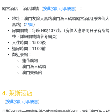
勵宮酒店｜ 酒店詳情
（
按此預訂可享優惠
）
：
地址：澳門友誼大馬路澳門漁人碼頭勵宮酒店(孫逸仙大
馬路)（
地圖
）
房間價錢：每晚 HK$1077起（房價因應唔同日子有所調
整，詳細價錢請參考網頁）
入住時間：15:00後
退房時間：11:00前
鄰近景點：
蓮花廣場
澳門漁人碼頭
澳門美術館
4. 萊斯酒店
（
按此預訂可享優惠
）
萊斯酒店係一間維多利亞式風格嘅高雅酒店，靠近澳門漁人碼