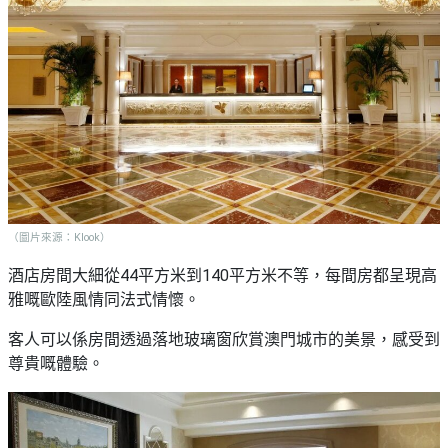
（圖片來源：Klook）
酒店房間大細從44平方米到140平方米不等，每間房都呈現高
雅嘅歐陸風情同法式情懷。
客人可以係房間透過落地玻璃窗欣賞澳門城市的美景，感受到
尊貴嘅體驗。