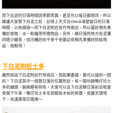
而下白泥的日落時間因季節而異，甚至可以每日都唔同，所以
建議大家黎下白泥之前，記得上天文台check清楚當日的日落
時間，以免錯過～而下白泥附近並冇咩商店，所以最好預先準
備好食物、水、乾糧等所需物品。另外，睇日落的地方有泥灘
同唔少雜草，怕污糟的你千奇千奇要記得預先準備好防蚊用
品、拖鞋呀！
下白泥附近士多
雖然就話下白泥附近冇咩商店，但如果要搵，都可以搵到一間
的！下白泥其中一個賞日落的位置附近，有一間叫做鴨仔坑士
多的舖頭，裝飾頗有特色，大家可以去下白泥睇日落前去呢度
食個下午茶。鴨仔坑士多全部都係木枱的佈置，係露天環境
下，充滿東南亞風情～