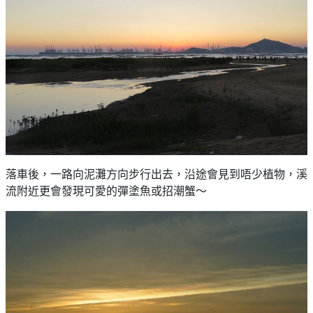
艇
#18
區
出
美
租
食
落車後，一路向泥灘方向步行出去，沿途會見到唔少植物，溪
流附近更會發現可愛的彈塗魚或招潮蟹～