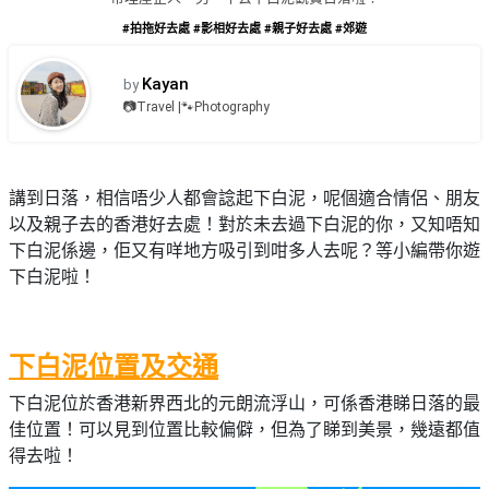
品
禮
#拍拖好去處
#影相好去處
#親子好去處
#郊遊
物
分
類
#18
Kayan
by
區
📷Travel |🐾Photography
好
活
Party
去
動
Room
處
類
講到日落，相信唔少人都會諗起下白泥，呢個適合情侶、朋友
到
#Party
型
以及親子去的香港好去處！對於未去過下白泥的你，又知唔知
Room
會
下白泥係邊，佢又有咩地方吸引到咁多人去呢？等小編帶你遊
美
下白泥啦！
#
活
食
搞
影
動
Party
相
特
攻
好
下白泥位置及交通
色
朋
略
去
蛋
友
處
下白泥位於香港新界西北的元朗流浮山，可係香港睇日落的最
糕
聚
佳位置！可以見到位置比較偏僻，但為了睇到美景，幾遠都值
#
會
會
活
得去啦！
美
花
員
動
食