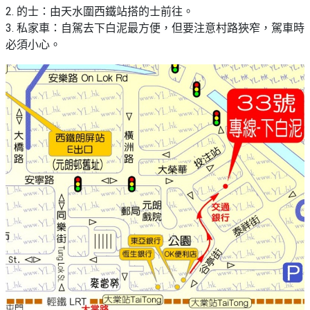
願
2. 的士：由天水圍西鐵站搭的士前往。
活
食
清
#
3. 私家車：自駕去下白泥最方便，但要注意村路狹窄，駕車時
動
即
單
場
必須小心。
煮
地
系
#
列
到
會
聚
會
#
及
蛋
拍
糕
拖
#
餐
行
廳
山
BBQ
#
郊
場
遊
地
#