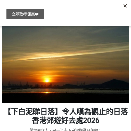
#
繁
生
中
日
EN
#
拍
登
拖
好
入
去
處
註
冊
#
室
內
好
服
【下白泥睇日落】令人嘆為觀止的日落
去
務
處
香港郊遊好去處2026
及
產
#
帶埋屋企人、另一半去下白泥觀賞日落啦！