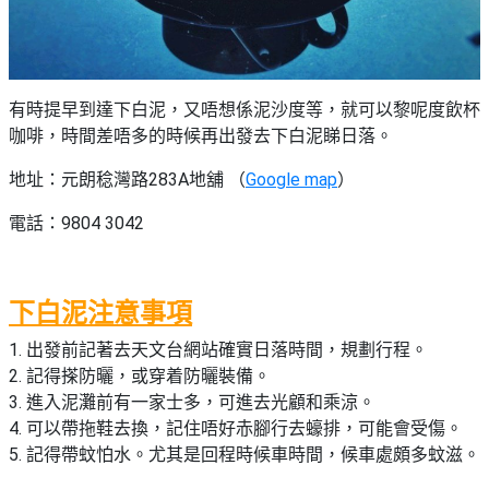
有時提早到達下白泥，又唔想係泥沙度等，就可以黎呢度飲杯
咖啡，時間差唔多的時候再出發去下白泥睇日落。
地址：元朗稔灣路283A地舖 （
Google map
）
電話：9804 3042
下白泥注意事項
1. 出發前記著去天文台網站確實日落時間，規劃行程。
2. 記得搽防曬，或穿着防曬裝備。
3. 進入泥灘前有一家士多，可進去光顧和乘涼。
4. 可以帶拖鞋去換，記住唔好赤腳行去蠔排，可能會受傷。
5. 記得帶蚊怕水。尤其是回程時候車時間，候車處頗多蚊滋。