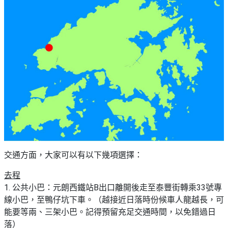
束
慶
計
攻
及
祝
劃
略
#
花
生
親
子
藝
日
好
社
禮
會
去
拍
交
品
員
處
拖
軟
需
訂
件
知
#
企
製
節
業/
禮
日
公
物
夾
#
司
時
聯
結
場
活
間
絡
婚
交通方面，大家可以有以下幾項選擇：
地
動
神
我
佈
器
#
們
去程
婚
置
週
關
1. 公共小巴：元朗西鐵站B出口離開後走至泰豐街轉乘33號專
禮
用
情
末
於
線小巴，至鴨仔坑下車。（越接近日落時份候車人龍越長，可
好
品
侶
我
能要等兩、三架小巴。記得預留充足交通時間，以免錯過日
親
去
心
們
落）
子
處
即