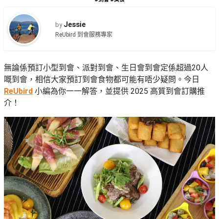
品
禮
物
分
Jessie
by
類
#18
ReUbird 到會服務專家
區
好
活
Party
去
無論係預訂小型到會、派對到會、生日會到會定係超過20人
動
Room
處
嘅到會，相信大家預訂到會食物都可能有唔少疑問。今日
類
ReUbird
小編為你一一解答，並提供 2025 高質到會訂購推
到
#Party
型
介！
Room
會
美
#
活
食
搞
影
動
Party
相
特
攻
好
色
朋
略
去
蛋
友
處
糕
聚
#
會
會
活
美
花
員
動
食