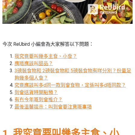
束
慶
計
攻
及
祝
劃
略
#
花
生
親
子
藝
日
好
社
禮
會
去
拍
交
品
員
處
拖
軟
需
今次 ReUbird 小編會為大家解答以下問題：
訂
件
知
#
企
我究竟要叫幾多主食、小食？
製
節
業/
應唔應該叫甜品？
禮
日
公
3磅裝食物和 2磅裝食物和 5磅裝食物有咩分別？份量足
物
夾
#
司
夠幾多個人食？
時
聯
結
場
活
究竟應該叫多d同一款到會食物，定係叫多d唔同款？
間
絡
婚
地
動
到會送貨時間點預？
神
我
佈
有冇今年嘅到會推介？
器
#
們
婚
置
最後溫馨提示：叫到會要注意嘅事項
週
關
禮
用
情
末
於
好
品
侶
我
親
去
心
1. 我究竟要叫幾多主食、小
們
子
處
即