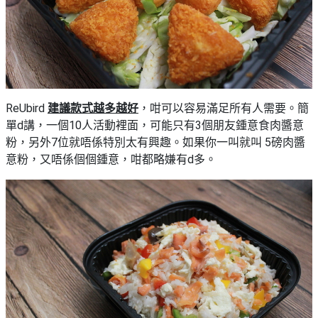
ReUbird
建議款式越多越好
，咁可以容易滿足所有人需要。簡
單d講，一個10人活動裡面，可能只有3個朋友鍾意食肉醬意
粉，另外7位就唔係特別太有興趣。如果你一叫就叫 5磅肉醬
意粉，又唔係個個鍾意，咁都略嫌有d多。