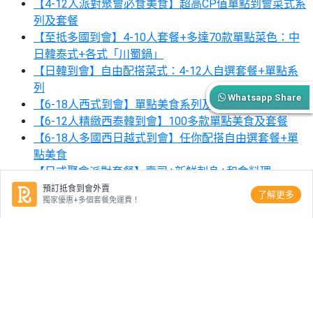
【4-12人派對聚會必食美食】超高CP值單點到會菜式系
列及套餐
【至抵多國到會】4-10人套餐+多達70款單點菜色：中
日韓泰式+各式「川蜀鍋」
【日韓到會】自由配搭菜式：4-12人自選套餐+單點系
列
Whatsapp Share
【6-18人西式到會】單點美食系列及套餐
【6-12人精緻西泰韓到會】100多款單點美食及套餐
【6-18人多國西日越式到會】任你配搭自由選套餐+單
點美食
【日式聚會派對套餐】壽司+新鮮刺身+和食料理
【韓式烤肉】 2-11人到會套餐
預訂抵食到會外賣
了解更多
獨家優惠+多個套餐免運費！
家庭朋友聚會企業派對之選：星級精選到會單點系列及
套餐
到會分類：
到會
|
父親節到會
|
平價到會
|
觀塘到會
|
荔枝角到會
|