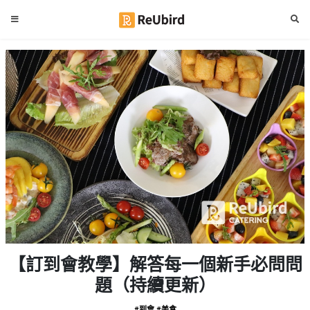
#
繁
生
中
日
EN
#
拍
登
拖
好
入
去
處
註
冊
#
室
內
好
服
【訂到會教學】解答每一個新手必問問
去
務
處
題（持續更新）
及
產
#
#到會
#美食