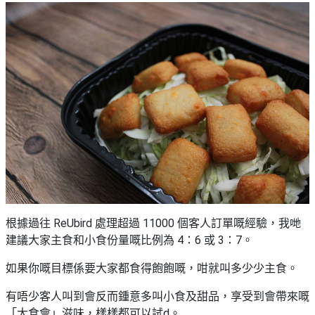
野
新
餐
奇
玩
#
樂
沙
體
灘
驗
#
露
手
營
作
工
#
作
水
坊
上
活
動
戶
根據過往 ReUbird 處理超過 11000 個客人訂單嘅經驗，我哋
外
建議大家主食和小食份量嘅比例為 4：6 或 3：7。
#
玩
散
如果你嘅目標係要大家都食得飽飽嘅，咁就叫多少少主食。
樂
水
餅
有唔少客人叫到會反而鍾意多叫小食及甜品，享受到會帶來嘅
遊
「大食會」滋味，樣樣都可以試d。