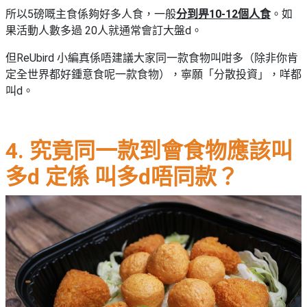
所以5磅嘅主食係夠好多人食，一般
分到畀10-12個人食
。如
果活動人數多過 20人就通常會訂大盤d。
但ReUbird 小編真係唔建議大家同一款食物叫咁多（除非你肯
定全世界都好鍾意食呢一款食物），寧願「分散投資」，咩都
叫d。
4. 究竟同一款到會食物應該叫
多d 定係 叫多d唔同款？