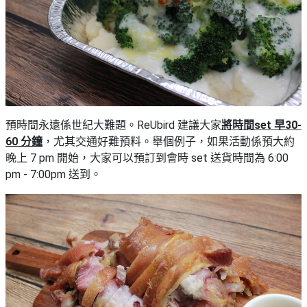
預時間永遠係世紀大難題。ReUbird 建議大家
將時間set 早30-
60 分鐘
，尤其交通好難預料。舉個例子，如果活動係預大約
晚上 7 pm 開始，大家可以預訂到會時 set 送貨時間為 6:00
pm - 7:00pm 送到。