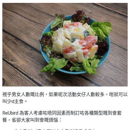
視乎男女人數嘅比例，如果呢次活動女仔人數較多，咁就可以
叫少d主食。
ReUbird 為客人考慮咗唔同因素而制訂咗各種類型嘅到會套
餐，省卻大家叫到會嘅煩惱：