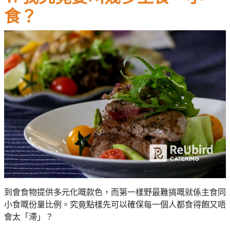
願
活
食
食？
清
#
動
即
單
場
煮
地
系
#
列
到
會
聚
會
#
及
蛋
拍
糕
拖
#
餐
行
廳
山
BBQ
#
到會食物提供多元化嘅款色，而第一樣野最難搞嘅就係主食同
郊
場
小食嘅份量比例。究竟點樣先可以確保每一個人都食得飽又唔
遊
地
會太「滯」？
#