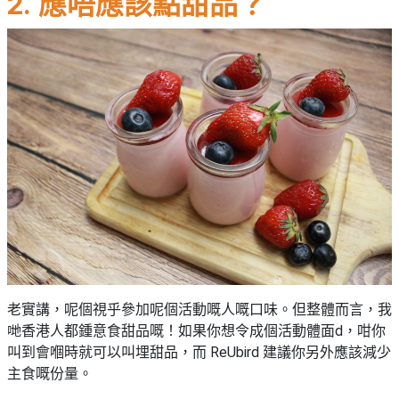
2. 應唔應該點甜品？
老實講，呢個視乎參加呢個活動嘅人嘅口味。但整體而言，我
哋香港人都鍾意食甜品嘅！如果你想令成個活動體面d，咁你
叫到會嗰時就可以叫埋甜品，而 ReUbird 建議你另外應該減少
主食嘅份量。