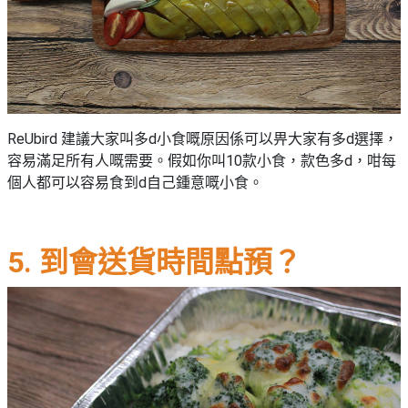
ReUbird 建議大家叫多d小食嘅原因係可以畀大家有多d選擇，
容易滿足所有人嘅需要。假如你叫10款小食，款色多d，咁每
個人都可以容易食到d自己鍾意嘅小食。
5. 到會送貨時間點預？