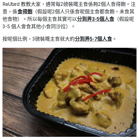
ReUbird 教教大家，通常每2磅裝嘅主食係夠2個人食得飽。注
意，係
食得飽
（假設呢2個人只係食呢個主食都食飽，未食其
他食物）。所以每個主食其實可以
分到畀3-5個人食
（假設呢
3-5 個人會食其他小食同沙拉）。
按呢個比例，3磅裝嘅主食就大約
分到畀5-7個人食
。