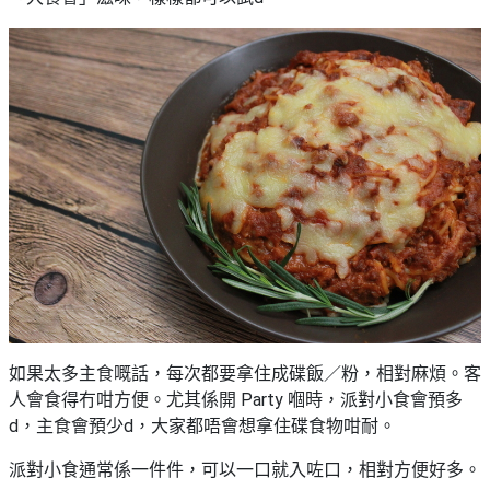
艇
#18
區
出
美
租
食
如果太多主食嘅話，每次都要拿住成碟飯／粉，相對麻煩。客
人會食得冇咁方便。尤其係開 Party 嗰時，派對小食會預多
d，主食會預少d，大家都唔會想拿住碟食物咁耐。
派對小食通常係一件件，可以一口就入咗口，相對方便好多。