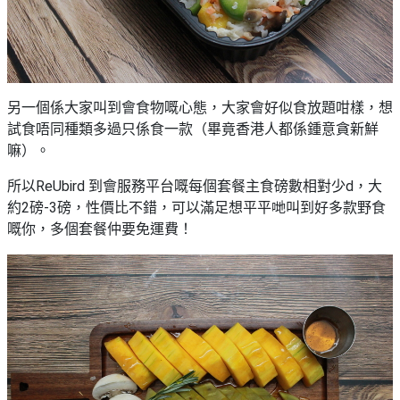
另一個係大家叫到會食物嘅心態，大家會好似食放題咁樣，想
試食唔同種類多過只係食一款（畢竟香港人都係鍾意貪新鮮
嘛）。
所以ReUbird 到會服務平台嘅每個套餐主食磅數相對少d，大
約2磅-3磅，性價比不錯，可以滿足想平平哋叫到好多款野食
嘅你，多個套餐仲要免運費！