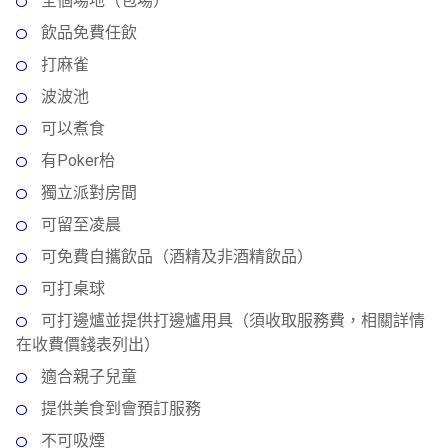
全個場地（包場）
動
心
們
場
願
飲品免費任飲
婚
地
清
打麻雀
禮
佈
單
波波池
置
親
用
可以煮食
子
品
有Poker枱
活
動
即
獨立派對房間
食
可留至凌晨
即
可免費自攜飲品（酒精及非酒精飲品）
煮
系
可打桌球
列
可打邊爐並提供打邊爐用具（須收取服務費，相關詳情
在收費價錢表列出）
聚
適合親子兒童
會
及
提供美食到會預訂服務
拍
不可吸煙