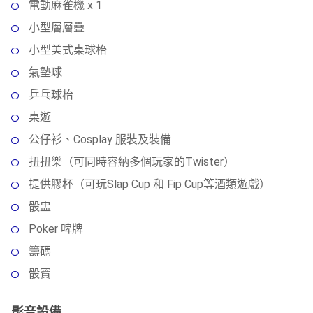
電動麻雀機 x 1
小型層層疊
小型美式桌球枱
氣墊球
乒乓球枱
桌遊
公仔衫、Cosplay 服裝及裝備
扭扭樂（可同時容納多個玩家的Twister）
提供膠杯（可玩Slap Cup 和 Fip Cup等酒類遊戲）
骰盅
Poker 啤牌
籌碼
骰寶
影音設備