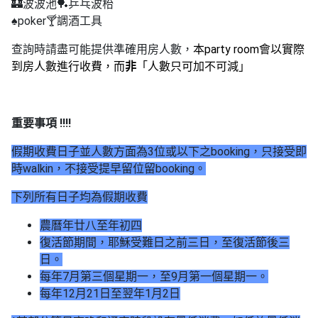
🏰波波池🏓乒乓波枱
工
♠️poker🍸調酒工具
作
坊
查詢時請盡可能提供準確用房人數，
本party room會以實際
到房人數進行收費，而
非
「人數只可加不可減」
戶
外
玩
重要事項 !!!!
樂
假期收費日子並人數方面為3位或以下之booking，只接受即
遊
時walkin，不接受提早留位留booking。
艇
出
下列所有日子均為假期收費
租
農曆年廿八至年初四
復活節期間，耶穌受難日之前三日，至復活節後三
日。
每年7月第三個星期一，至9月第一個星期一。
每年12月21日至翌年1月2日