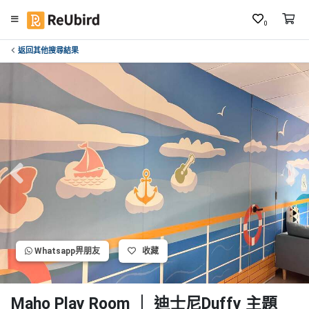
0
返回其他搜尋結果
繁
中
E
N
登
入
註
冊
Whatsapp畀朋友
收藏
服
務
及
Maho Play Room ｜ 迪士尼Duffy 主題