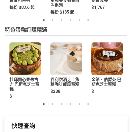
會散叫系列
星馬美食到會散
到會套餐
叫系列
每份 $83.6 起
$1,767
每份 $135 起
特色蛋糕訂購精選
杜拜開心果朱古
百利甜酒芝士焦
金箔．伯爵茶 巴
力 巴斯克芝士蛋
糖咖啡戚風蛋糕
斯克芝士蛋糕
糕
$288
$
$
快速查詢