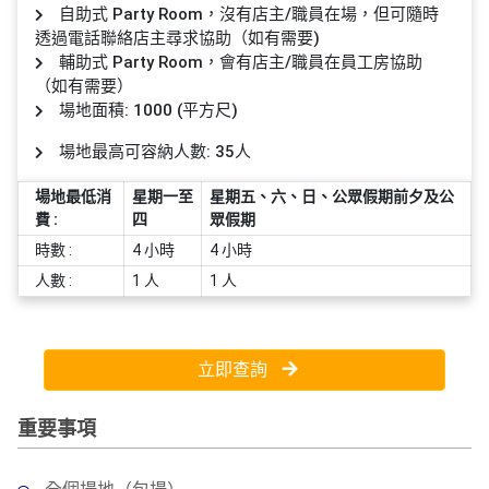
員
朋
動
食
自助式 Party Room，沒有店主/職員在場，但可隨時
計
友
攻
透過電話聯絡店主尋求協助（如有需要)
劃
特
聚
略
輔助式 Party Room，會有店主/職員在員工房協助
色
會
（如有需要）
場地面積: 1000 (平方尺)
蛋
社
慶
會
糕
場地最高可容納人數: 35人
交
祝
員
軟
花
生
需
場地最低消
星期一至
星期五、六、日、公眾假期前夕及公
件
束
日
知
費 :
四
眾假期
及
時數 :
4 小時
4 小時
拍
花
人數 :
1 人
1 人
拖
夾
藝
時
禮
聯
企
間
品
絡
業
神
立即查詢
我
/
訂
器
們
公
製
重要事項
關
司
情
禮
於
活
侶
物
我