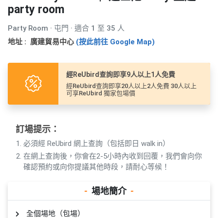
產
party room
品
分
Party Room · 屯門 · 適合 1 至 35 人
類
地址 : 廣建貿易中心
(按此前往 Google Map)
活
P
經ReUbird查詢即享9人以上1人免費
動
a
經ReUbird查詢即享20人以上2人免費 30人以上
可享ReUbird 獨家包場價
類
r
型
t
y
訂場提示：
R
活
搞
o
必須經 ReUbird 網上查詢（包括即日 walk in）
動
P
o
在網上查詢後，你會在2-5小時內收到回覆，我們會向你
攻
a
m
確認預約或向你提議其他時段，請耐心等候！
略
r
到
t
-
場地簡介
-
會
y
會
活
美
全個場地（包場）