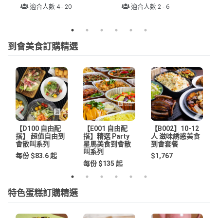
適合人數 4 - 20
適合人數 2 - 6
到會美食訂購精選
【D100 自由配
【E001 自由配
【B002】10-12
搭】 超值自由到
搭】精選 Party
人 滋味誘惑美食
會散叫系列
星馬美食到會散
到會套餐
叫系列
每份 $83.6 起
$1,767
每份 $135 起
特色蛋糕訂購精選