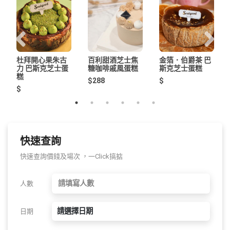
杜拜開心果朱古
百利甜酒芝士焦
金箔．伯爵茶 巴
力 巴斯克芝士蛋
糖咖啡戚風蛋糕
斯克芝士蛋糕
糕
$288
$
$
快速查詢
快速查詢價錢及場次 ，一Click搞掂
人數
請選擇日期
日期