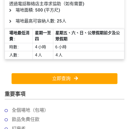
員
朋
動
食
透過電話聯絡店主尋求協助（如有需要)
計
友
攻
場地面積: 500 (平方尺)
劃
特
聚
略
場地最高可容納人數: 25人
色
會
蛋
場地最低消
星期一至
星期五、六、日、公眾假期前夕及公
社
慶
會
糕
費 :
四
眾假期
交
祝
員
時數 :
4 小時
6 小時
軟
花
生
需
人數 :
4 人
4 人
件
束
日
知
及
拍
花
拖
夾
藝
立即查詢
時
禮
聯
企
間
品
絡
重要事項
業
神
我
/
訂
器
們
公
製
全個場地（包場）
關
司
情
禮
飲品免費任飲
於
活
侶
物
我
打麻雀