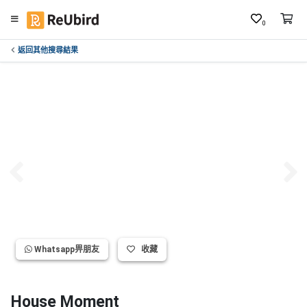
0
返回其他搜尋結果
繁
中
E
N
登
入
註
冊
Whatsapp畀朋友
收藏
服
務
及
House Moment