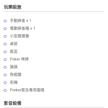
玩樂設施
手動麻雀 x 1
電動麻雀機 x 1
小型層層疊
桌遊
骰盅
Poker 啤牌
籌碼
魚蝦蟹
街機
Porker墊及專用籌碼
影音設備