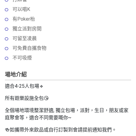
動
心
們
場
願
可以唱K
婚
地
清
有Poker枱
禮
佈
單
獨立派對房間
置
親
用
可留至凌晨
子
品
可免費自攜食物
活
動
即
不可吸煙
食
即
場地介紹
煮
適合4-25人包場🔹
系
列
所有遊樂設施全包😘
聚
全個場地環境整潔舒適, 獨立包場，派對，生日，朋友或家
會
庭聚會等，適合不同需要嘅你~
及
拍
🍻如攜帶外來飲品或自行訂製到會請提前通知我們。