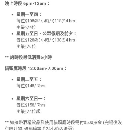
晚上時段 6pm-12am：
星期一至四：
每位$108@3小時/ $118@4 hrs
＊最少4位
星期五至日、公眾假期及前夕：
每位$128@3小時/ $138@4 hrs
＊最少6位
** 誇時段最低消費6小時
貓頭鷹時段 12:00am-7:00am：
星期二至五：
每位$148/ 7hrs
星期六至日一：
每位$158/ 7hrs
＊最少4位起
** 如攜帶酒精飲品及使用貓頭鷹時段需付$500按金 (完場後沒
有嘔吐物, 玻璃碎等將24小時內退還)