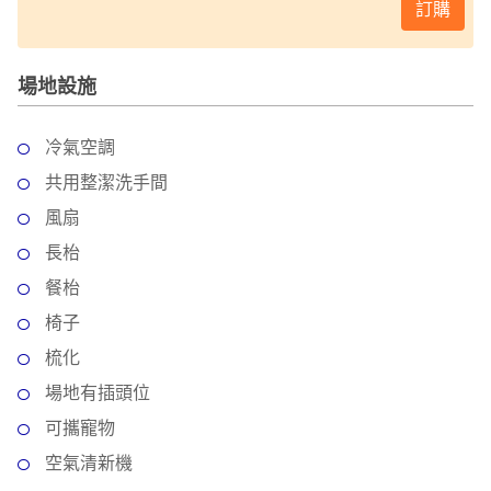
訂購
工
作
坊
場地設施
戶
外
冷氣空調
玩
共用整潔洗手間
樂
風扇
遊
長枱
艇
餐枱
出
椅子
租
梳化
場地有插頭位
可攜寵物
空氣清新機