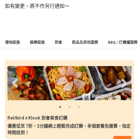
拖
如有變更，將不作另行通知～
餐
廳
B
B
場地設施
娛樂設施
到會
飲品及其他服務
BBQ / 打邊爐服務
Q
場
地
新
奇
玩
樂
體
驗
ReUbird x Klook 到會美食訂購
優惠低至 7折，2分鐘網上輕鬆完成訂購，多個套餐免運費，指定
手
時間送到！
作