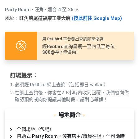
產
Party Room · 旺角 · 適合 4 至 25 人
品
分
地址 : 旺角塘尾道福康工業大廈
(按此前往 Google Map)
類
用 ReUbird 平台發出查詢即享優惠!
活
P
經Reubird查詢星期一至四低至每位
$88@4小時優惠!
動
a
類
r
型
t
訂場提示：
y
R
必須經 ReUbird 網上查詢（包括即日 walk in）
活
搞
o
在網上查詢後，你會在2-5小時內收到回覆，我們會向你
動
P
o
確認預約或向你提議其他時段，請耐心等候！
攻
a
m
略
r
-
場地簡介
-
到
t
會
y
全個場地（包場）
會
活
美
自助式 Party Room，沒有店主/職員在場，但可隨時