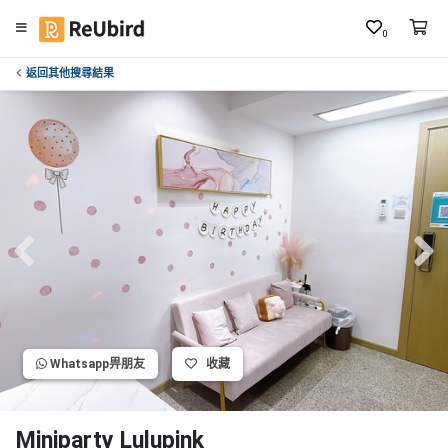
0
返回其他搜尋結果
繁
中
E
N
登
入
註
冊
Whatsapp畀朋友
收藏
服
務
及
Miniparty Lulupink