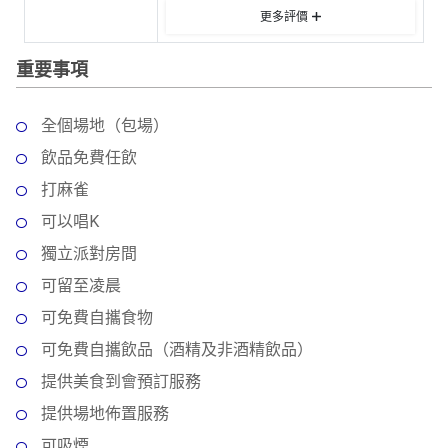
動
心
們
更多評價
場
願
婚
地
清
重要事項
禮
佈
單
置
親
用
全個場地（包場）
子
品
飲品免費任飲
活
動
打麻雀
即
食
可以唱K
即
獨立派對房間
煮
可留至凌晨
系
列
可免費自攜食物
可免費自攜飲品（酒精及非酒精飲品）
聚
會
提供美食到會預訂服務
及
提供場地佈置服務
拍
可吸煙