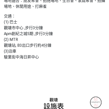
場地適合：朋友聚會、拍拖場地、生日會、家庭聚會、拍攝
工
場地、休閒用途、打麻雀
作
坊
交通：
(1) 巴士
戶
觀塘市中心 ,步行3分鐘
外
Apm創紀之城5期 ,步行3分鐘
玩
(2) MTR
樂
觀塘站, B3出口步行約4分鐘
(3)泊車
遊
駿業街中海日昇中心
艇
出
租