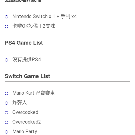
Nintendo Switch x 1 + 手制 x4
卡啦OK設備＋2支咪
PS4 Game List
沒有提供PS4
Switch Game List
Mario Kart 孖寶賽車
炸彈人
Overcooked
Overcooked2
Mario Party