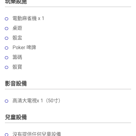
玩樂設施
電動麻雀機 x 1
桌遊
骰盅
Poker 啤牌
籌碼
骰寶
影音設備
高清大電視x 1（50寸）
兒童設備
沒有提供任何兒童設備