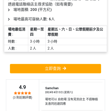
員
朋
動
食
透過電話聯絡店主尋求協助（如有需要)
計
友
攻
場地面積: 200 (平方尺)
劃
特
聚
略
場地最高可容納人數: 6人
色
會
蛋
場地最低消
星期一至
星期五、六、日、公眾假期前夕及公
社
慶
會
糕
費 :
四
眾假期
交
祝
員
時數 :
3 小時
3 小時
軟
花
生
需
件
束
日
知
人數 :
2 人
2 人
及
拍
花
拖
夾
藝
立即查詢
時
禮
聯
企
間
品
絡
業
神
我
4.9
/
訂
器
Samchan
們
2024年4月13日 (星期六)
公
製
關
(
3
則近期評價)
司
情
場地可以 自助場 沒有見到店主 不過聯絡
禮
於
友善同迅速回應
活
侶
物
我