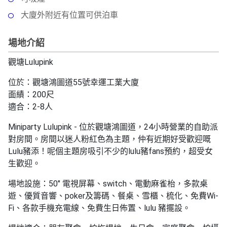
拖
餐
大廈外附近有位置可供泊車
廳
場地介紹
B
B
觀塘Lulupink
Q
位於：觀塘鴻圖道55號幸運工業大廈
場
面績：200尺
地
適合：2-8人
Miniparty Lulupink - 位於觀塘鴻圖道，24小時營業的自助派
新
對房間。房間以迷人粉紅色為主題，仲有近期好受歡迎嘅
奇
Lulu豬添！呢個主題房吸引不少的lulu豬fans預約，超受女
玩
生歡迎。
樂
體
場地設施：50" 電視屏幕、switch、電動麻雀枱，多款桌
驗
遊、優質音響、poker及籌碼、餐桌、雪櫃、梳化、免費Wi-
Fi、各款手機充電線、免費生日佈置、lulu 豬擺設。
手
作