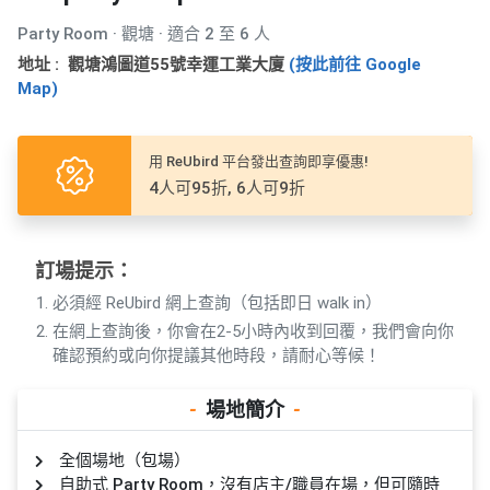
產
Party Room · 觀塘 · 適合 2 至 6 人
品
分
地址 : 觀塘鴻圖道55號幸運工業大廈
(按此前往 Google
Map)
類
用 ReUbird 平台發出查詢即享優惠!
活
P
4人可95折, 6人可9折
動
a
類
r
型
t
y
訂場提示：
R
必須經 ReUbird 網上查詢（包括即日 walk in）
活
搞
o
在網上查詢後，你會在2-5小時內收到回覆，我們會向你
動
P
o
確認預約或向你提議其他時段，請耐心等候！
攻
a
m
略
r
-
場地簡介
-
到
t
會
y
全個場地（包場）
會
活
美
自助式 Party Room，沒有店主/職員在場，但可隨時