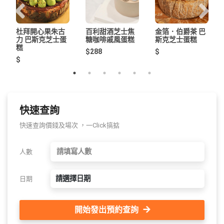
杜拜開心果朱古
百利甜酒芝士焦
金箔．伯爵茶 巴
力 巴斯克芝士蛋
糖咖啡戚風蛋糕
斯克芝士蛋糕
糕
$288
$
$
快速查詢
快速查詢價錢及場次 ，一Click搞掂
人數
請選擇日期
日期
開始發出預約查詢