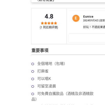
員
朋
動
食
計
友
攻
劃
特
聚
略
4.8
Eunice
色
會
E
2024年9月4日 (星期
蛋
好玩！不過如果
(
1
則近期評價)
社
慶
會
糕
交
祝
員
軟
花
生
需
件
束
日
知
重要事項
及
拍
花
拖
夾
藝
全個場地（包場）
時
禮
聯
打麻雀
企
間
品
絡
業
神
可以唱K
我
/
訂
器
可留至凌晨
們
公
製
關
可免費自攜飲品（酒精及非酒精飲
司
情
禮
於
品）
活
侶
物
我