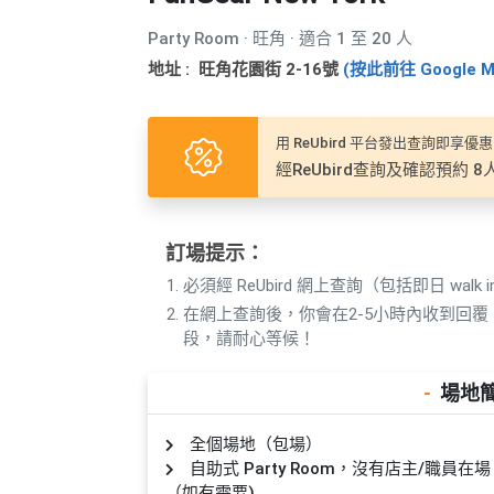
產
品
Party Room · 旺角 · 適合 1 至 20 人
分
地址 : 旺角花園街 2-16號
(按此前往 Google M
類
用 ReUbird 平台發出查詢即享優惠
活
P
經ReUbird查詢及確認預約 
動
a
類
r
型
t
訂場提示：
y
必須經 ReUbird 網上查詢（包括即日 walk i
R
在網上查詢後，你會在2-5小時內收到回
活
搞
o
段，請耐心等候！
動
P
o
攻
a
m
-
場地
略
r
到
t
全個場地（包場）
會
y
自助式 Party Room，沒有店主/職
會
活
美
（如有需要)