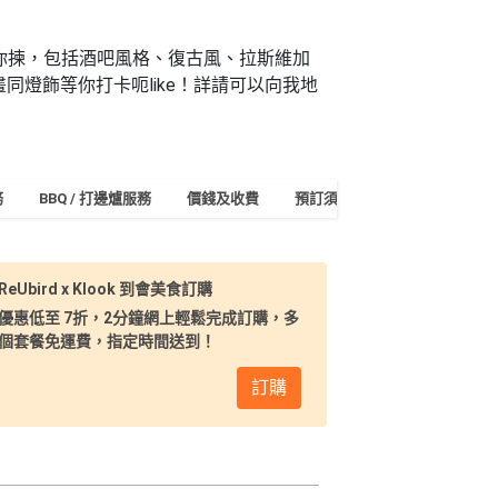
oom比你揀，包括酒吧風格、復古風、拉斯維加
同燈飾等你打卡呃like！詳請可以向我地
務
BBQ / 打邊爐服務
價錢及收費
預訂須知及付款
地址及交
ReUbird x Klook 到會美食訂購
優惠低至 7折，2分鐘網上輕鬆完成訂購，多
個套餐免運費，指定時間送到！
訂購