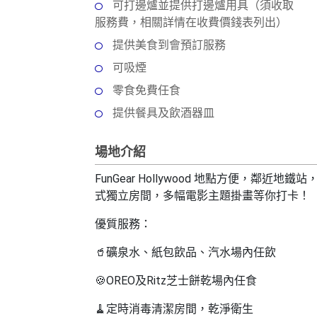
動
心
可打邊爐並提供打邊爐用具（須收取
們
場
願
服務費，相關詳情在收費價錢表列出）
婚
地
清
提供美食到會預訂服務
禮
佈
單
可吸煙
置
親
用
零食免費任食
子
品
提供餐具及飲酒器皿
活
動
即
場地介紹
食
即
FunGear Hollywood
地點方便，鄰近地鐵站
煮
式獨立房間，多幅電影主題掛畫等你打卡！
系
列
優質服務：
聚
🥤
礦泉水、紙包飲品、汽水場內任飲
會
🍪
OREO
及
Ritz
芝士餅乾場內任食
及
拍
🧹
定時消毒清潔房間，乾淨衛生