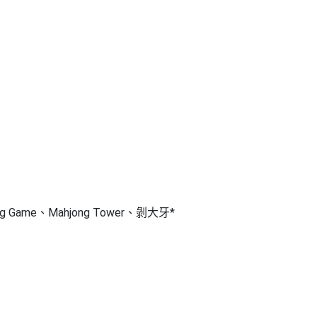
king Game、Mahjong Tower、剝大牙
*