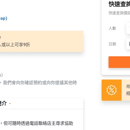
快速查
快速查詢價錢及
ap)
人數
!
日期
8人或以上可享9折
n）
覆，我們會向你確認預約或向你提議其他時
用
經
簡介
-
員在場，但可隨時透過電話聯絡店主尋求協助