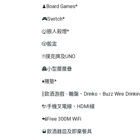
工
♟
Board Games*
作
🎮
Switch*
坊
🐺狼人殺燈*
戶
外
🎲
骰盅
玩
🃏
撲克牌及
UNO
樂
🏯
小型層層疊
遊
艇
♦️
賭墊
*
出
租
🍾飲
酒游戲
-
輪盤、
Drinko
、Buzz Wire Drin
🔌
手機叉電線、
HDMI
線
📲
Free 300M WiFi
🥃
飲酒器皿及即棄餐具