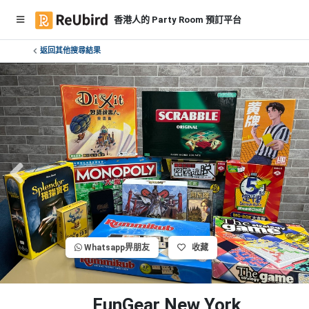
香港人的 Party Room 預訂平台
返回其他搜尋結果
繁
中
E
N
登
入
註
冊
Whatsapp畀朋友
收藏
服
務
及
FunGear New York