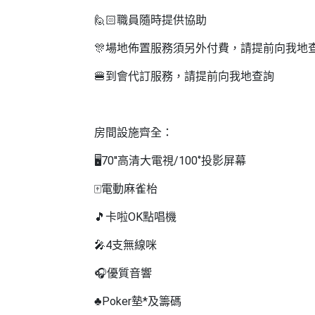
拖
餐
🙋🏻
職員隨時提供協助
廳
🎊
場地佈置服務須另外付費，請提前向我地
B
🍔到會代訂服務，請提前向我地查詢
B
Q
場
房間設施齊全：
地
🖥
70''
高清大電視
/100‘’
投影屏幕
新
🀄
電動麻雀枱
奇
玩
🎵
卡啦
OK
點唱機
樂
🎤
4
支無線咪
體
驗
🎧
優質音響
手
♣️
Poker
墊
*
及籌碼
作