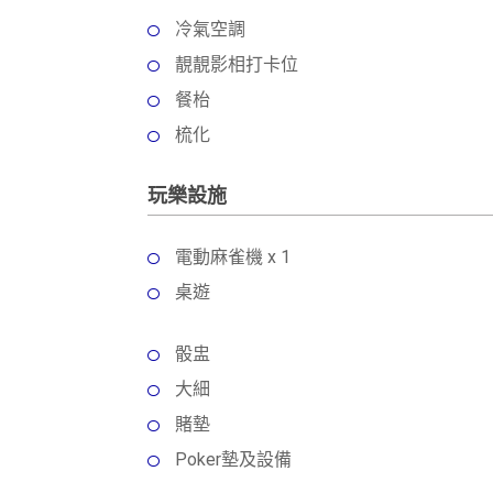
冷氣空調
靚靚影相打卡位
餐枱
梳化
玩樂設施
電動麻雀機 x 1
桌遊
骰盅
大細
賭墊
Poker墊及設備