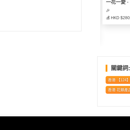
蘭黃向日葵花束
限量!!!❤母親節精選
一花一愛 ·
花
DFM26-09❤鬱金香 &
🎉
康乃馨 & 彩色滿天星花
🎉 ❗️封面圖所示花束尺寸為 size L（55cm）❗️
💰 HKD $28
束｜鮮花
🎉
💰
關鍵詞
香港 【12
香港 花類產