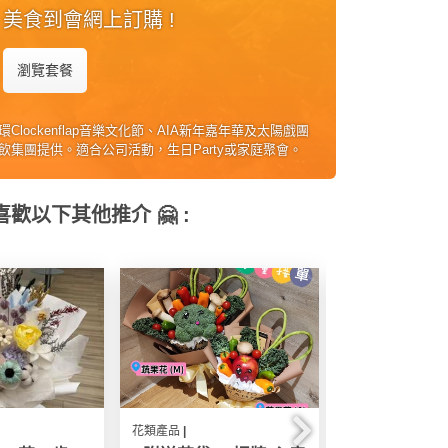
美食到會網上訂購 !
瀏覽套餐
Clockenflap音樂文化節、AIA新年嘉年華及太陽戲團
飲集團提供。適合公司活動，生日Party或家庭聚會。
歡以下其他推介 🤗 :
花類產品 |
花類產品 |