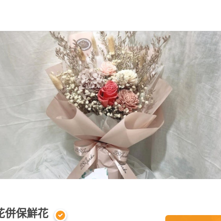
乾花併保鮮花