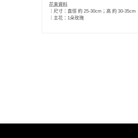
陽光錫
花束資料
花
員
動
｜肥皂
｜尺寸：直徑 約 25-30cm；高 約 30-35cm
束
慶
計
攻
｜主花：1朵玫瑰
及
祝
劃
略
💰
花
生
藝
日
社
禮
會
拍
交
品
員
拖
軟
需
訂
件
知
企
製
業/
禮
公
物
夾
司
時
聯
場
活
間
絡
地
動
神
我
佈
器
們
婚
置
關
禮
用
情
於
品
侶