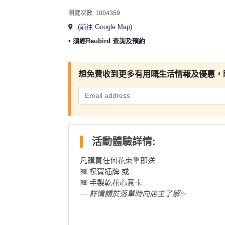
及
產
瀏覽次數: 1004359
品
(前往 Google Map)
分
▪︎ 須經Reubird 查詢及預約
類
想免費收到更多有用嘅生活情報及優惠，
活
Party
動
Room
類
到
型
會
活動體驗詳情:
美
活
食
搞
凡購買任何花束💐即送
動
Party
🆓 祝賀插牌 或
特
攻
🆓 手製乾花心意卡
色
朋
略
— 詳情請於落單時向店主了解✨
蛋
友
糕
聚
送禮鮮花／乾
會
會
活