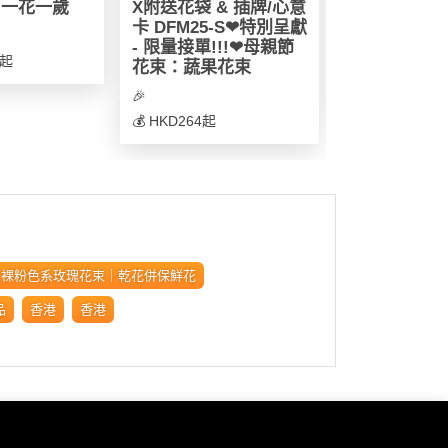
 一花一歲
X附送花袋 & 插牌/心意
[284] 淺粉
卡 DFM25-S❤特別呈獻
保鮮花花束
- 限量接單!!!❤母親節
🎉
0起
花束：蔬果花束
💰
🎉
💰 HKD264起
:
4】裸粉色系玫瑰花束｜乾花併保鮮花
品
香港
香港