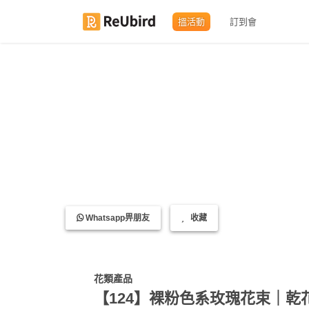
搵活動
訂到會
繁
中
EN
登
入
註
Whatsapp畀朋友
收藏
冊
服
花類產品
務
【124】裸粉色系玫瑰花束｜