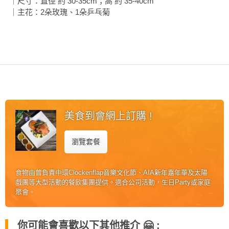
｜尺寸：直徑 約 30-35cm；高 約 35-40cm
花
員
動
｜主花：2朵玫瑰、1朵乒乓菊
束
慶
計
攻
及
祝
劃
略
花
生
藝
日
社
禮
會
拍
交
品
員
拖
軟
需
訂
件
知
美食到會網上訂購 !
企
製
業/
禮
公
瀏覽套餐
物
夾
司
時
聯
場
活
間
絡
食物由曾負責中環Clockenflap音樂文化節、AIA新年嘉年華及太陽
地
動
神
戲團等大型活動的餐飲集團提供。適合公司活動，生日Party或家庭
我
佈
器
聚會。
們
婚
置
關
禮
用
情
於
你可能會喜歡以下其他推介 🤗 :
品
侶