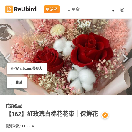
搵活動
訂到會
0
繁
中
EN
登
Whatsapp畀朋友
入
收藏
註
冊
花類產品
【162】紅玫瑰白棉花花束｜保鮮花
服
務
瀏覽次數: 1165141