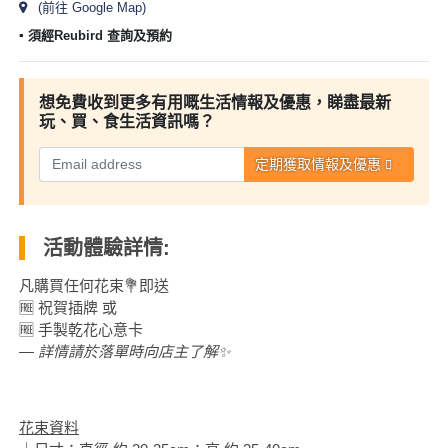
及
(前往 Google Map)
產
▪︎ 須經Reubird 查詢及預約
品
分
類
想免費收到更多有用嘅生活情報及優惠，睇盡最新
玩、買、食生活資訊嗎？
定期獲取情報及優惠
活
Party
動
Room
類
到
型
活動體驗詳情:
會
美
凡購買任何花束💐即送
活
食
搞
🆓 祝賀插牌 或
動
🆓 手製乾花心意卡
Party
特
— 詳情請於落單時向店主了解✨
攻
色
朋
略
蛋
友
糕
聚
花束資料
會
會
活