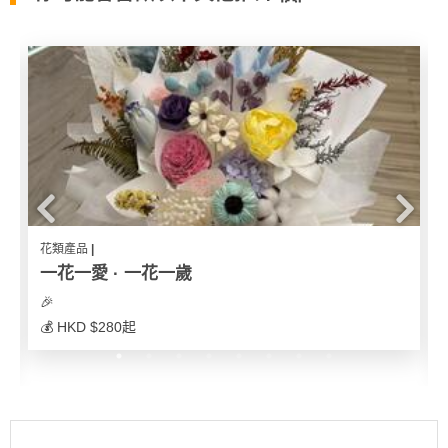
我
親
心
們
子
即
願
活
食
清
動
即
單
煮
系
列
聚
會
及
花類產品 |
一花一愛 · 一花一歲
拍
拖
🎉
餐
💰 HKD $280起
廳
BBQ
場