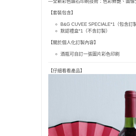
—全新彩色鑽石印刷技術：色彩鮮艷、圖像
訂製插
花
員
動
【套裝包含】
束
慶
計
攻
💰 HK$ 18
及
祝
劃
略
B&G CUVEE SPECIALE*1（包
花
生
默認禮盒*1（不含訂製）
藝
日
社
禮
會
【關於個人化訂製內容】
拍
交
品
員
酒瓶可自訂一張圖片彩色印刷
拖
軟
需
訂
件
知
企
製
【仔細看看產品】
業/
禮
公
物
夾
司
時
聯
場
活
間
絡
地
動
神
我
佈
器
們
婚
置
關
禮
用
情
於
品
侶