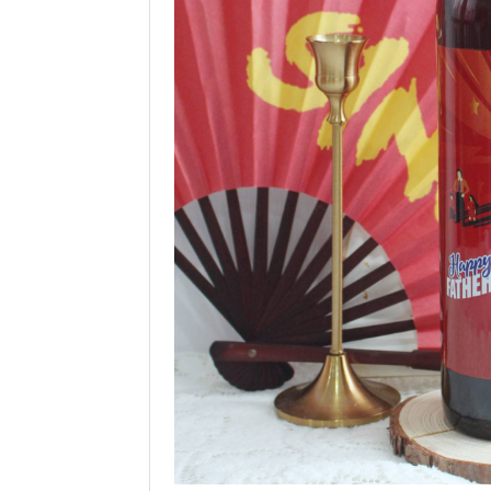
地
新
奇
玩
樂
體
驗
手
作
工
作
坊
戶
外
玩
樂