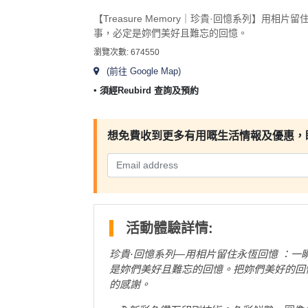
及
產
【Treasure Memory｜珍貴·回憶系列】用
事，必定是妳們美好且難忘的回憶。
品
分
瀏覽次數: 674550
類
(前往 Google Map)
▪︎ 須經Reubird 查詢及預約
活
Party
動
Room
想免費收到更多有用嘅生活情報及優惠，
類
到
型
會
美
活
食
搞
動
活動體驗詳情:
Party
特
攻
珍貴·回憶系列—用相片留住永恆回憶 ：一
色
朋
略
是妳們美好且難忘的回憶。把妳們美好的回
蛋
友
的感謝。
糕
聚
訂製及精品禮
會
會
活