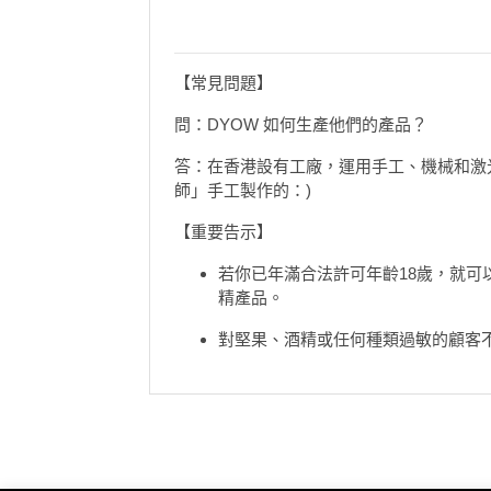
遊
艇
出
【常見問題】
租
問：DYOW 如何生產他們的產品？
答：在香港設有工廠，運用手工、機械和激
師」手工製作的：)
【重要告示】
若你已年滿合法許可年齡18歲，就可
精產品。
對堅果、酒精或任何種類過敏的顧客