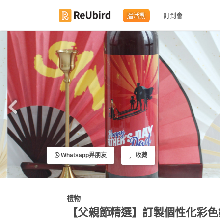
搵活動
訂到會
繁
中
EN
登
入
註
Whatsapp畀朋友
收藏
冊
服
禮物
務
【父親節精選】訂製個性化彩