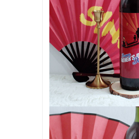
我
親
心
們
子
即
願
活
食
清
動
即
單
煮
系
列
聚
會
及
拍
拖
餐
廳
BBQ
場