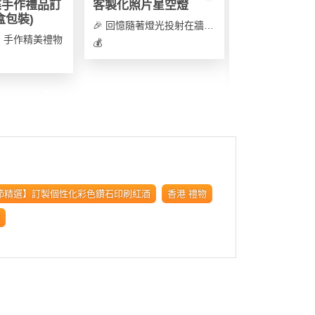
碟手作禮品訂
客製化照片星空燈
訂製香水禮盒 
盒包裝)
字) [免運費]
🎉 回憶隨著燈光投射在牆身，逐秒回味
選，手作精美禮物
💰
💰 HK$ 418
:
節精選】訂製個性化彩色鑽石印刷紅酒
香港 禮物