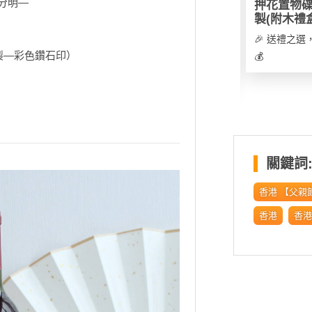
分明—
畫毛巾
【新春精選🧧】訂製新
押花置物
年揮春｜紙質／亞克力
製(附木禮
🎉 只要比相片我地就可以變成插畫公仔製作專屬自己毛巾，一定唔會同人撞款，送禮自用一流。
膠 揮春可選
🎉 送禮之
0
🎉 設計專屬自己嘅新年揮春，無論傳統紙質或防水耐用亞克力膠款，都可以按喜好訂製，只限新年期間製作。
含訂製—彩色鑽石印）
💰
💰
關鍵詞
香港 【父親
香港
香港