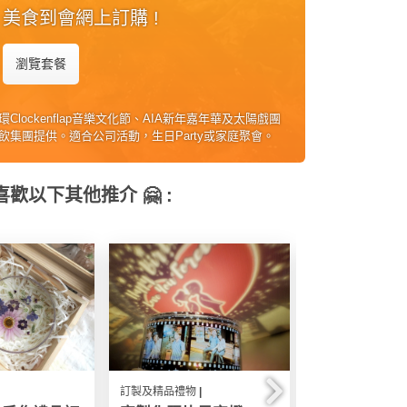
美食到會網上訂購 !
瀏覽套餐
Clockenflap音樂文化節、AIA新年嘉年華及太陽戲團
飲集團提供。適合公司活動，生日Party或家庭聚會。
歡以下其他推介 🤗 :
訂製及精品禮物 |
訂製及精品禮物 |