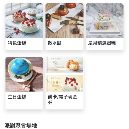
特色蛋糕
散水餅
是月精選蛋糕
生日蛋糕
餅卡/電子現金
券
派對聚會場地