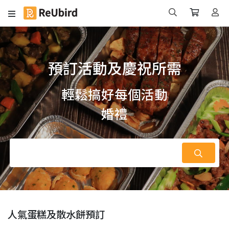
預訂活動及慶祝所需
輕鬆搞好每個活動
親子
人氣蛋糕及散水餅預訂