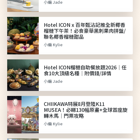
小編 Jade
Hotel ICON x 百年甄沾記推全新椰香
榴槤下午茶！必食豪華黑刺果肉拼盤/
聯名椰香榴槤甜品
小編 Kylie
Hotel ICON榴槤自助餐放題2026｜任
食10大頂級名種｜附價錢/詳情
小編 Jade
CHIIKAWA特展8月登陸K11
MUSEA！必睇130幅原畫+全球首座旋
轉木馬｜門票攻略
小編 Kylie