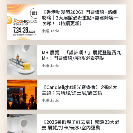
【香港動漫節2026】門票價錢+路線
攻略｜3大展館必逛重點+嘉賓陣容一
次睇！（持續更新）
小編 Jade
M+ 展覽｜「設計啊！」展覽登陸西九
M+！門票價錢/展期/必看亮點
小編 Jade
【Candlelight燭光音樂會】必睇4大
主題：宮崎駿/迪士尼/周杰倫
小編 Jade
【2026暑假親子好去處】精選23大必
去 展覽/打卡/玩水/室內運動