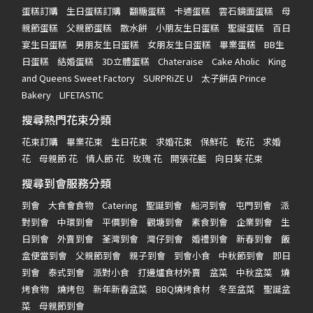
蛋糕訂購
生日蛋糕訂購
翻糖蛋糕
卡通蛋糕
雲石鏡面蛋糕
母
親節蛋糕
父親節蛋糕
散水餅
小朋友生日蛋糕
聖誕蛋糕
百日
宴生日蛋糕
男朋友生日蛋糕
女朋友生日蛋糕
畢業蛋糕
BB生
日蛋糕
結婚蛋糕
3D立體蛋糕
Chateraise
Cake Aholic
King
and Queens Sweet Factory
SURPRiZE U
太子餅店 Prince
Bakery
LIFETASTIC
搜尋熱門花束分類
花束訂購
畢業花束
生日花束
求婚花束
保鮮花
乾花
求婚
花
母親節 花
情人節 花
玫瑰 花
開張花籃
向日葵 花束
搜尋到會服務分類
到會
大食會食物
Catering
聖誕到會
船河到會
屯門到會
派
對到會
中環到會
平價到會
觀塘到會
素食到會
企業到會
生
日到會
外賣到會
荃灣到會
灣仔到會
婚禮到會
新春到會
飯
盒便當到會
父親節到會
親子到會
到會小食
中秋節到會
即日
到會
泰式到會
派對小食
打邊爐食材外賣
盆菜
中秋盆菜
燒
烤食物
燒烤包
新年新春盆菜
BBQ燒烤食材
冬至盆菜
聖誕盆
菜
母親節到會