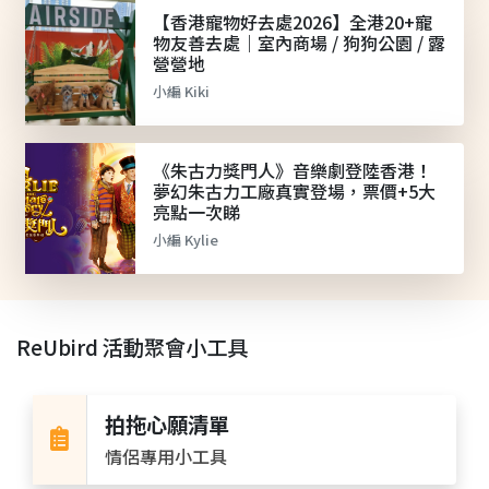
【香港寵物好去處2026】全港20+寵
物友善去處｜室內商場 / 狗狗公園 / 露
營營地
小編 Kiki
《朱古力獎門人》音樂劇登陸香港！
夢幻朱古力工廠真實登場，票價+5大
亮點一次睇
小編 Kylie
ReUbird 活動聚會小工具
拍拖心願清單
情侶專用小工具