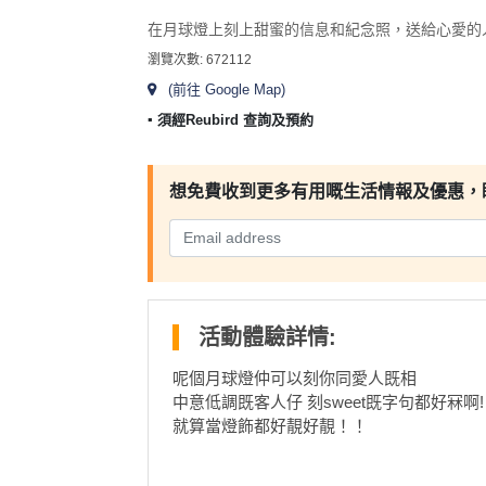
及
產
在月球燈上刻上甜蜜的信息和紀念照，送給心愛的
品
瀏覽次數: 672112
分
(前往 Google Map)
類
▪︎ 須經Reubird 查詢及預約
活
Party
想免費收到更多有用嘅生活情報及優惠，
動
Room
類
到
型
會
美
活
食
搞
活動體驗詳情:
動
Party
呢個月球燈仲可以刻你同愛人既相
特
攻
中意低調既客人仔 刻sweet既字句都好冧啊!
色
朋
略
就算當燈飾都好靚好靚！！
蛋
友
糕
聚
會
會
活