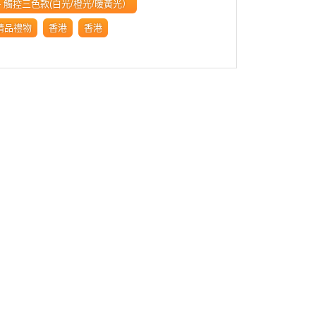
- 觸控三色款(白光/橙光/暖黃光）
精品禮物
香港
香港