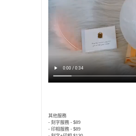
我
親
心
們
子
即
願
活
食
清
動
即
單
煮
系
列
聚
會
及
拍
拖
餐
廳
其他服務
BBQ
- 刻字服務 - $89
- 印相服務 - $89
場
- 刻字+印相 $130