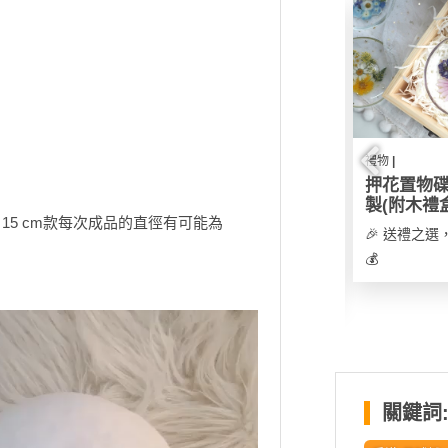
物 |
禮物 |
禮物 |
畫毛巾
【新春精選🧧】訂製新
押花置物
年揮春｜紙質／亞克力
製(附木禮
🎉 只要比相片我地就可以變成插畫公仔製作專屬自己毛巾，一定唔會同人撞款，送禮自用一流。
如 15 cm款每次成品的直徑有可能為
膠 揮春可選
🎉 送禮之
0
🎉 設計專屬自己嘅新年揮春，無論傳統紙質或防水耐用亞克力膠款，都可以按喜好訂製，只限新年期間製作。
💰
💰
關鍵詞