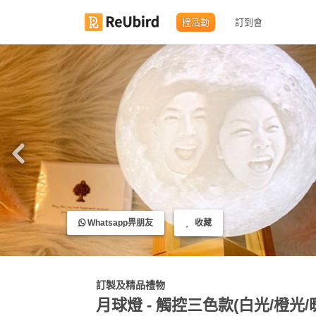
搵活動
訂到會
繁
中
EN
登
入
註
Whatsapp畀朋友
收藏
冊
服
訂製及精品禮物
務
月球燈 - 觸控三色款(白光/橙光