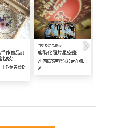
訂製及精品禮物 |
訂製及精品禮物 |
碟手作禮品訂
客製化照片星空燈
訂製香水禮盒 
盒包裝)
字) [免運費]
🎉 回憶隨著燈光投射在牆身，逐秒回味
選，手作精美禮物
💰
💰 HK$ 418
: