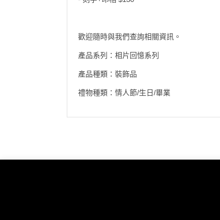
地
新
歡迎隨時與我們查詢相關資訊。
奇
玩
產品系列：相片回憶系列
樂
體
產品種類：裝飾品
驗
禮物種類：情人節/生日/畢業
手
作
工
作
坊
戶
外
玩
樂