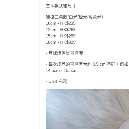
花
基本款式和尺寸
員
動
束
慶
計
攻
觸控三色款(白光/橙光/暖黃光）
及
祝
劃
略
10cm - HK$239
花
生
12cm - HK$269
藝
日
15cm - HK$299
社
禮
會
18cm - HK$329
拍
交
品
員
訂製及精品禮
拖
- 月球燈係計直徑喔！
訂製插
軟
需
訂
件
知
- 每次成品的直徑有大約 0.5 cm 不同，例
企
製
💰 HK$ 18
14.5cm - 15.5cm
業/
禮
公
物
夾
- USB 充電
司
時
聯
場
活
間
絡
地
動
神
我
佈
器
們
婚
置
關
禮
用
情
於
品
侶