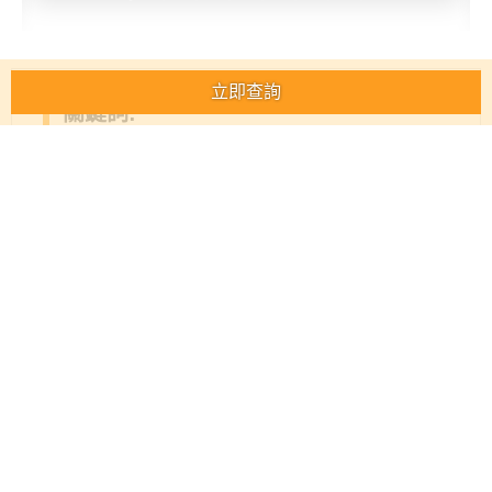
地
新
奇
立即查詢
關鍵詞:
玩
樂
香港 【34】小清新黃色太陽花乒乓菊畢業花束｜乾花
體
驗
香港 鮮花及花類禮品
香港
香港
手
作
工
作
坊
戶
外
與重要的人共度精彩難忘時光
玩
樂
條款及細則
私隱政策
聯絡我們
關於我們
商戶登入