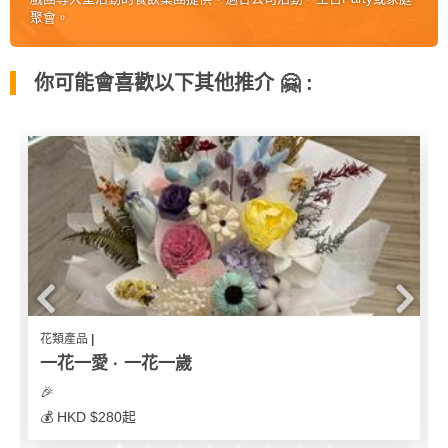
我
親
心
聚會。
們
子
即
願
活
食
清
你可能會喜歡以下其他推介 🤗 :
動
即
單
煮
系
列
聚
會
及
拍
拖
餐
花類產品 |
廳
一花一愛 · 一花一歲
BBQ
🎉
💰 HKD $280起
場