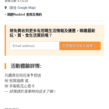
及
瀏覽次數: 673134
產
(前往 Google Map)
品
▪︎ 須經Reubird 查詢及預約
分
類
想免費收到更多有用嘅生活情報及優惠，睇盡最新
玩、買、食生活資訊嗎？
活
Party
定期獲取情報及優惠
動
Room
類
到
型
會
活動體驗詳情:
美
活
食
搞
凡購買任何花束💐即送
動
Party
🆓 祝賀插牌 或
特
攻
🆓 手製乾花心意卡
色
朋
— 詳情請於落單時向店主了解✨
略
蛋
友
糕
聚
會
會
活