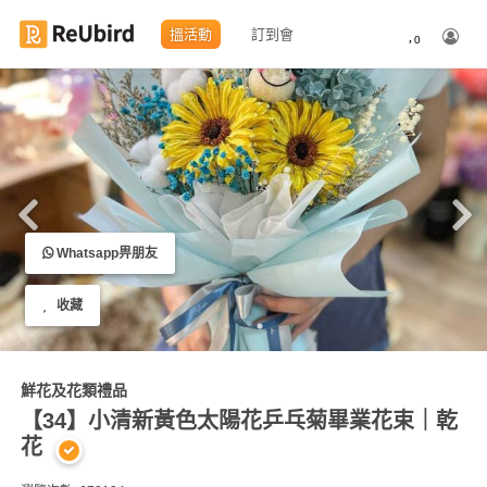
搵活動
訂到會
0
繁
中
EN
登
Whatsapp畀朋友
入
收藏
註
冊
鮮花及花類禮品
【34】小清新黃色太陽花乒乓菊畢業花束｜乾
服
花
務