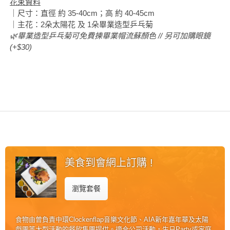
花束資料
花
員
動
｜尺寸：直徑 約 35-40cm；高 約 40-45cm
束
慶
計
攻
｜主花：2朵太陽花 及 1朵畢業造型乒乓菊
及
祝
劃
🌿畢業造型乒乓菊可
免費
揀畢業帽流蘇顏色 // 另可
加購
眼鏡
略
花
生
(+$30)
藝
日
社
禮
會
拍
交
品
員
拖
軟
需
訂
件
知
企
製
業/
禮
公
物
夾
司
時
聯
美食到會網上訂購 !
場
活
間
絡
地
動
神
我
瀏覽套餐
佈
器
們
婚
置
關
禮
用
情
食物由曾負責中環Clockenflap音樂文化節、AIA新年嘉年華及太陽
於
品
侶
戲團等大型活動的餐飲集團提供。適合公司活動，生日Party或家庭