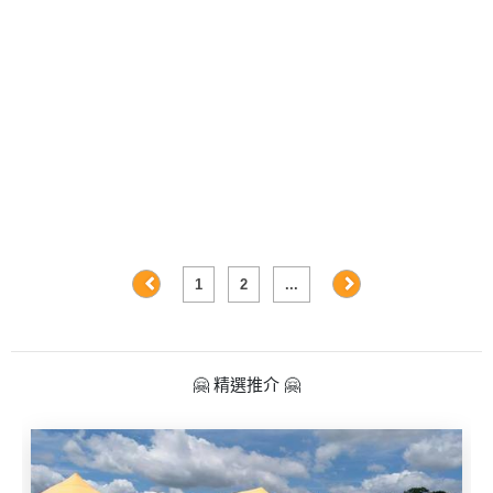
及
產
品
分
類
活
Party
動
Room
類
到
型
會
1
2
...
美
活
食
搞
動
Party
🤗 精選推介 🤗
特
攻
色
朋
略
蛋
友
糕
聚
會
會
活