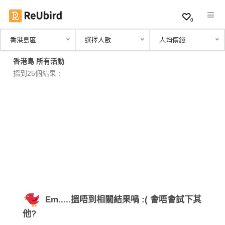
0
香港島區
選擇人數
人均價錢
繁
香港島 所有活動
中
搵到25個結果 :
EN
登
入
註
冊
Em.....搵唔到相關結果喎 :( 會唔會試下其
服
他?
務