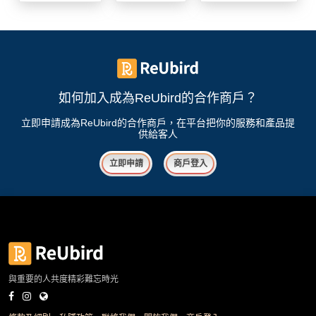
我
親
心
們
子
即
願
活
食
清
動
即
單
煮
系
如何加入成為ReUbird的合作商戶？
列
立即申請成為ReUbird的合作商戶，在平台把你的服務和產品提
供給客人
聚
會
立即申請
商戶登入
及
拍
拖
餐
廳
BBQ
與重要的人共度精彩難忘時光
場