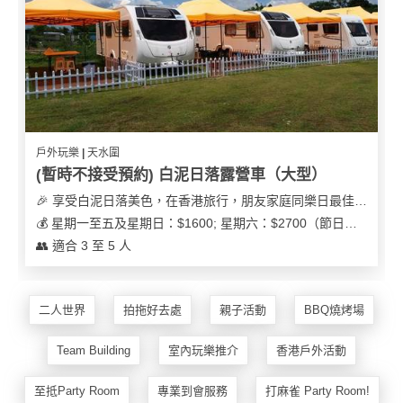
花
員
動
束
慶
計
攻
及
祝
劃
略
花
生
藝
日
社
禮
會
拍
交
品
員
戶外玩樂 | 天水圍
拖
軟
需
(暫時不接受預約) 白泥日落露營車（大型）
訂
件
知
🎉 享受白泥日落美色，在香港旅行，朋友家庭同樂日最佳之選
企
製
💰 星期一至五及星期日：$1600; 星期六：$2700（節日可能會有浮動）
業/
禮
👥 適合 3 至 5 人
公
物
夾
司
時
聯
場
活
間
絡
二人世界
拍拖好去處
親子活動
BBQ燒烤場
地
動
神
我
佈
器
們
婚
Team Building
室內玩樂推介
香港戶外活動
置
關
禮
用
情
於
至抵Party Room
專業到會服務
打麻雀 Party Room!
品
侶