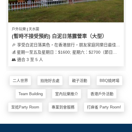
戶外玩樂 | 天水圍
(暫時不接受預約) 白泥日落露營車（大型）
🎉 享受白泥日落美色，在香港旅行，朋友家庭同樂日最佳之選
💰 星期一至五及星期日：$1600; 星期六：$2700（節日可能會有浮動）
👥 適合 3 至 5 人
二人世界
拍拖好去處
親子活動
BBQ燒烤場
Team Building
室內玩樂推介
香港戶外活動
至抵Party Room
專業到會服務
打麻雀 Party Room!