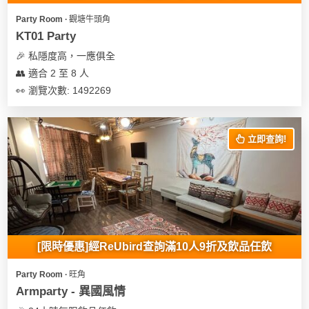
遊
Party Room ∙ 觀塘牛頭角
艇
KT01 Party
出
🎉 私隱度高，一應俱全
租
👥 適合 2 至 8 人
👀 瀏覽次數: 1492269
立即查詢!
[限時優惠]經ReUbird查詢滿10人9折及飲品任飲
Party Room ∙ 旺角
Armparty - 異國風情