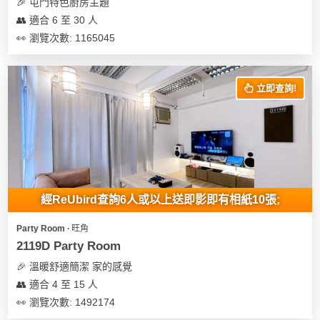
及
🎉 屯門特色廚房主題
產
👥 適合 6 至 30 人
品
👀 瀏覽次數: 1165045
分
類
立即查詢!
活
Party
動
Room
類
到
型
會
經ReUbird查詢6人或以上送即影即有相紙10張;
美
活
食
搞
Party Room ∙ 旺角
動
Party
2119D Party Room
特
攻
🎉 溫暖舒適簡潔 家的感覺
色
朋
略
👥 適合 4 至 15 人
蛋
友
糕
聚
👀 瀏覽次數: 1492174
會
會
活