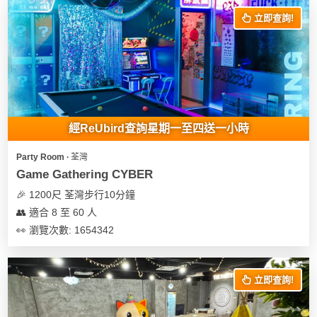
立即查詢!
經ReUbird查詢星期一至四送一小時
Party Room ∙ 荃灣
Game Gathering CYBER
🎉 1200尺 荃灣步行10分鐘
👥 適合 8 至 60 人
👀 瀏覽次數: 1654342
立即查詢!