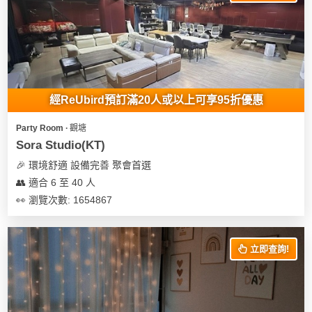
我
親
心
們
子
即
願
活
食
清
動
即
單
煮
系
經ReUbird預訂滿20人或以上可享95折優惠
列
Party Room ∙ 觀塘
聚
Sora Studio(KT)
會
🎉 環境舒適 設備完善 聚會首選
及
👥 適合 6 至 40 人
拍
👀 瀏覽次數: 1654867
拖
餐
廳
立即查詢!
BBQ
場