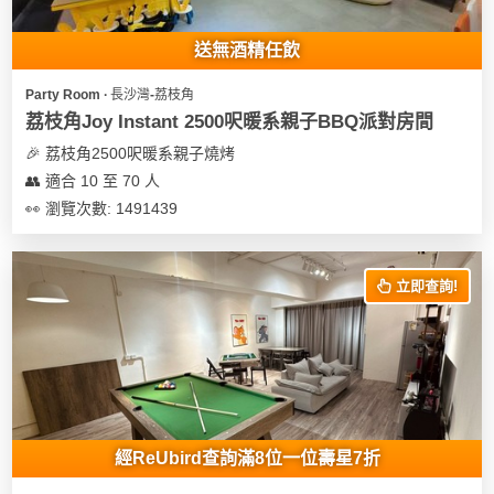
送無酒精任飲
Party Room ∙ 長沙灣-荔枝角
荔枝角Joy Instant 2500呎暖系親子BBQ派對房間
🎉 荔枝角2500呎暖系親子燒烤
👥 適合 10 至 70 人
👀 瀏覽次數: 1491439
立即查詢!
經ReUbird查詢滿8位一位壽星7折