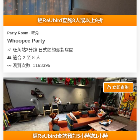
地
新
經ReUbird查詢8人或以上9折
奇
玩
Party Room ∙ 旺角
樂
Whoopee Party
體
🎉 旺角站3分鐘 日式簡約派對房間
驗
👥 適合 2 至 8 人
👀 瀏覽次數: 1163395
手
作
工
立即查詢!
作
坊
戶
外
玩
樂
經ReUbird查詢預訂5小時送1小時