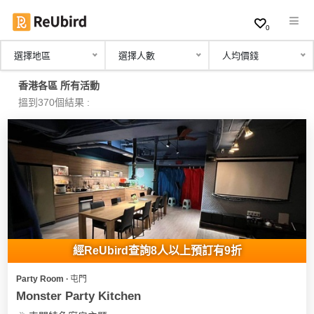
0
選擇地區
選擇人數
人均價錢
繁
香港各區 所有活動
中
搵到370個結果 :
EN
登
入
註
冊
經ReUbird查詢8人以上預訂有9折
Party Room ∙ 屯門
服
Monster Party Kitchen
務