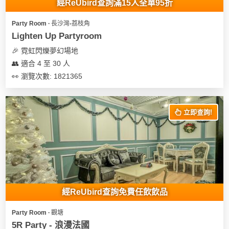
經ReUbird查詢滿15人全單95折
Party Room ∙ 長沙灣-荔枝角
Lighten Up Partyroom
🎉 霓虹閃爍夢幻場地
👥 適合 4 至 30 人
👀 瀏覽次數: 1821365
立即查詢!
經ReUbird查詢免費任飲飲品
Party Room ∙ 觀塘
5R Party - 浪漫法國