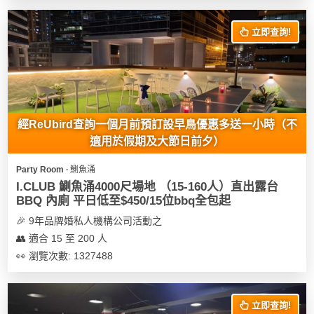
花
員
動
束
慶
計
攻
立即查詢!
及
祝
劃
略
花
生
藝
日
社
禮
會
拍
交
品
員
經ReUbird查詢一個月前預訂設早鳥優惠多送一小時（不
拖
軟
需
適用於假期及大節日前夕）
訂
件
知
企
製
Party Room ∙ 鰂魚涌
業/
禮
I.CLUB 鰂魚涌4000尺場地 （15-160人）直出露台
公
物
夾
BBQ 內廁 平日低至$450/15位bbq全包起
司
時
聯
🎉 9年品牌婚私人機構公司活動之
場
活
間
絡
👥 適合 15 至 200 人
地
動
神
我
👀 瀏覽次數: 1327488
佈
器
們
婚
置
關
禮
用
情
於
立即查詢!
品
侶