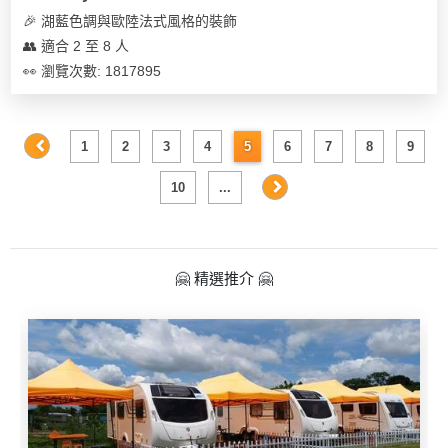
🎉 湖藍色調與歐陸法式風格的裝飾
👥 適合 2 至 8 人
👀 瀏覽次數: 1817895
1
2
3
4
5
6
7
8
9
10
...
🤗 精選推介 🤗