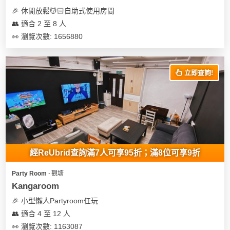
🎉 休閒放鬆💆🏻自助式使用房間
👥 適合 2 至 8 人
👀 瀏覽次數: 1656880
立即查詢!
經ReUbrid查詢滿7人可享95折；滿8位可享9折
Party Room ∙ 觀塘
Kangaroom
🎉 小型懶人Partyroom任玩
👥 適合 4 至 12 人
👀 瀏覽次數: 1163087