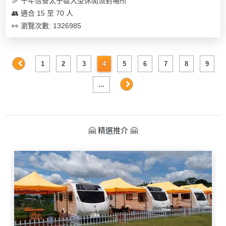
🎉 十年信譽太子區大型休閒派對場所
👥 適合 15 至 70 人
👀 瀏覽次數: 1326985
1
2
3
4
5
6
7
8
9
...
🤗 精選推介 🤗