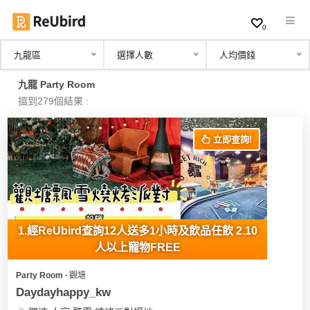
0
九龍區
選擇人數
人均價錢
繁
九龍 Party Room
中
搵到279個結果 :
EN
立即查詢!
登
入
註
冊
1.經ReUbird查詢12人送多1小時及飲品任飲 2.10
人以上寵物FREE
Party Room ∙ 觀塘
服
Daydayhappy_kw
務