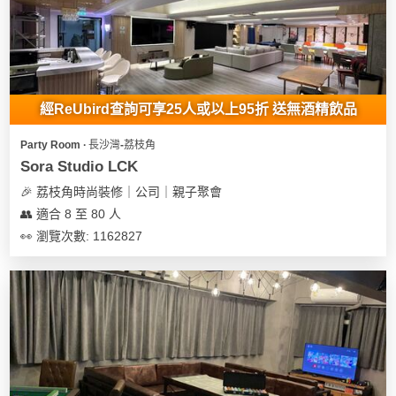
我
親
心
們
子
即
願
活
食
清
動
即
單
煮
經ReUbird查詢可享25人或以上95折 送無酒精飲品
系
列
Party Room ∙ 長沙灣-荔枝角
Sora Studio LCK
聚
🎉 荔枝角時尚裝修｜公司｜親子聚會
會
👥 適合 8 至 80 人
及
👀 瀏覽次數: 1162827
拍
拖
餐
廳
BBQ
場