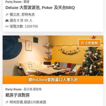
Party Room ∙ 觀塘
遊
Deluxe 大型波波池, Poker 及天台BBQ
艇
🎉 獨立房, 即時有房
出
👥 適合 8 至 50 人
租
👀 瀏覽次數: 1326765
立即查詢!
經ReUbird查詢滿12人享九折
Party Room ∙ 長沙灣-荔枝角
紙房子派對房
🎉 時尚舒適,超過120款桌遊