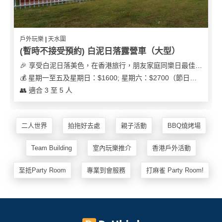
戶外玩樂 | 天水圍
(暫時不接受預約) 白泥日落露營車（大型）
🎉 享受白泥日落美色，在香港旅行，朋友家庭同樂日最佳之選
💰 星期一至五及星期日：$1600; 星期六：$2700（節日可能會有浮動）
👥 適合 3 至 5 人
二人世界
拍拖好去處
親子活動
BBQ燒烤場
Team Building
室內玩樂推介
香港戶外活動
至抵Party Room
專業到會服務
打麻雀 Party Room!