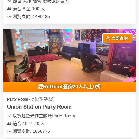
及
🎉 觀塘 人寵 飄雪 燒烤派對場地
產
👥 適合 8 至 100 人
品
👀 瀏覽次數: 1490495
分
類
立即查詢!
活
Party
動
Room
類
到
型
會
經ReUbird查詢20人以上9折
美
活
食
搞
Party Room ∙ 長沙灣-荔枝角
動
Party
Union Station Party Room
特
攻
🎉 以霓虹螢光作主題嘅Party Room
色
朋
略
👥 適合 10 至 40 人
蛋
友
糕
聚
👀 瀏覽次數: 1656775
會
會
活