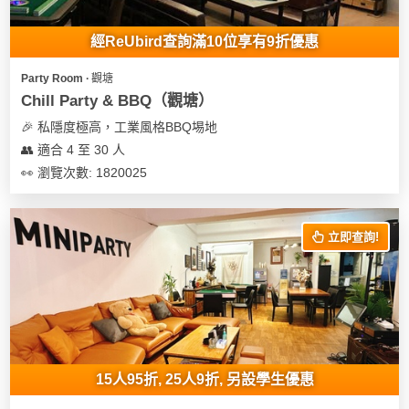
地
經ReUbird查詢滿10位享有9折優惠
新
奇
Party Room ∙ 觀塘
玩
Chill Party & BBQ（觀塘）
樂
🎉 私隱度極高，工業風格BBQ埸地
體
👥 適合 4 至 30 人
驗
👀 瀏覽次數: 1820025
手
作
立即查詢!
工
作
坊
戶
外
玩
15人95折, 25人9折, 另設學生優惠
樂