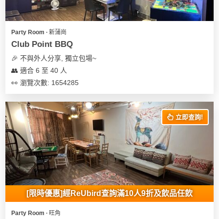
Party Room ∙ 新蒲崗
Club Point BBQ
🎉 不與外人分享, 獨立包場~
👥 適合 6 至 40 人
👀 瀏覽次數: 1654285
立即查詢!
[限時優惠]經ReUbird查詢滿10人9折及飲品任飲
Party Room ∙ 旺角