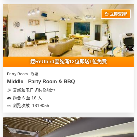
花
員
動
束
慶
計
攻
立即查詢!
及
祝
劃
略
花
生
藝
日
社
禮
會
拍
交
品
員
拖
軟
需
經ReUbird查詢滿12位即送1位免費
訂
件
知
企
製
Party Room ∙ 觀塘
業/
禮
Middle - Party Room & BBQ
公
物
夾
🎉 清新和風日式裝俢場地
司
時
聯
👥 適合 6 至 16 人
場
活
間
絡
👀 瀏覽次數: 1819055
地
動
神
我
佈
器
們
婚
置
關
禮
用
情
於
品
侶