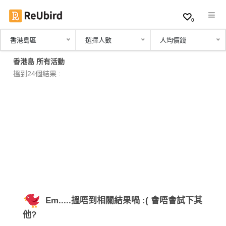
0
香港島區
選擇人數
人均價錢
繁
香港島 所有活動
中
搵到24個結果 :
EN
登
入
註
冊
Em.....搵唔到相關結果喎 :( 會唔會試下其
服
他?
務