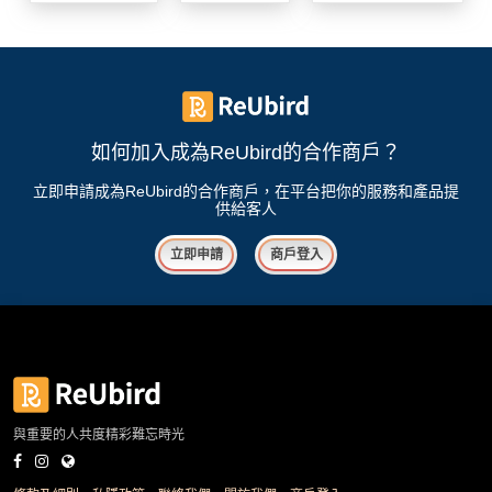
我
親
心
們
子
即
願
活
食
清
動
即
單
煮
系
如何加入成為ReUbird的合作商戶？
列
立即申請成為ReUbird的合作商戶，在平台把你的服務和產品提
供給客人
聚
會
立即申請
商戶登入
及
拍
拖
餐
廳
BBQ
與重要的人共度精彩難忘時光
場