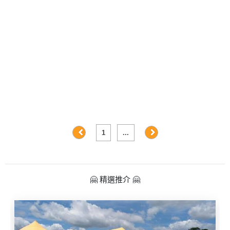
及
產
品
分
類
活
Party
動
Room
類
到
型
會
1
...
美
活
食
搞
動
Party
🤗 精選推介 🤗
特
攻
色
朋
略
蛋
友
糕
聚
會
會
活