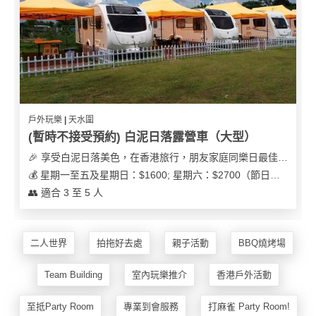
花
員
動
束
慶
計
攻
及
祝
劃
略
花
生
藝
日
社
禮
會
拍
交
品
員
戶外玩樂 | 天水圍
拖
軟
需
(暫時不接受預約) 白泥日落露營車（大型）
訂
件
知
🎉 享受白泥日落美色，在香港旅行，朋友家庭同樂日最佳之選
企
製
💰 星期一至五及星期日：$1600; 星期六：$2700（節日可能會有浮動）
業/
禮
👥 適合 3 至 5 人
公
物
夾
司
時
聯
場
活
間
絡
二人世界
拍拖好去處
親子活動
BBQ燒烤場
地
動
神
我
佈
器
們
婚
Team Building
室內玩樂推介
香港戶外活動
置
關
禮
用
情
於
至抵Party Room
專業到會服務
打麻雀 Party Room!
品
侶