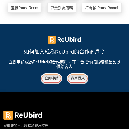
我
親
心
至抵Party Room
專業到會服務
打麻雀 Party Room!
們
子
即
願
活
食
清
動
即
單
煮
系
列
如何加入成為ReUbird的合作商戶？
聚
立即申請成為ReUbird的合作商戶，在平台把你的服務和產品提
會
供給客人
及
拍
立即申請
商戶登入
拖
餐
廳
BBQ
場
與重要的人共度精彩難忘時光