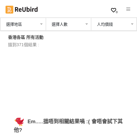
0
選擇地區
選擇人數
人均價錢
繁
香港各區 所有活動
中
搵到371個結果 :
EN
登
入
註
冊
Em.....搵唔到相關結果喎 :( 會唔會試下其
服
他?
務