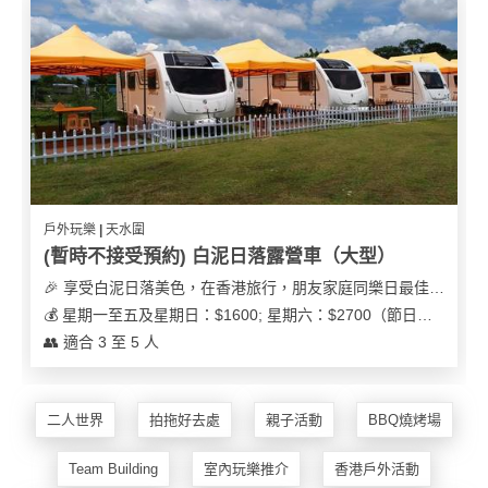
花
員
動
束
慶
計
攻
及
祝
劃
略
花
生
藝
日
社
禮
會
拍
交
品
員
拖
軟
需
訂
件
知
戶外玩樂 | 天水圍
企
製
(暫時不接受預約) 白泥日落露營車（大型）
業/
禮
🎉 享受白泥日落美色，在香港旅行，朋友家庭同樂日最佳之選
公
物
夾
💰 星期一至五及星期日：$1600; 星期六：$2700（節日可能會有浮動）
司
時
聯
👥 適合 3 至 5 人
場
活
間
絡
地
動
神
我
佈
器
們
二人世界
拍拖好去處
親子活動
BBQ燒烤場
婚
置
關
禮
用
情
於
Team Building
室內玩樂推介
香港戶外活動
品
侶