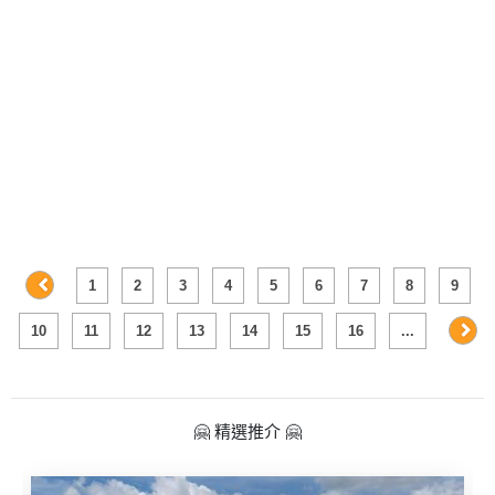
及
產
品
分
類
活
Party
動
Room
類
到
型
會
1
2
3
4
5
6
7
8
9
美
10
11
12
13
14
15
16
...
活
食
搞
動
Party
特
攻
色
朋
略
🤗 精選推介 🤗
蛋
友
糕
聚
會
會
活