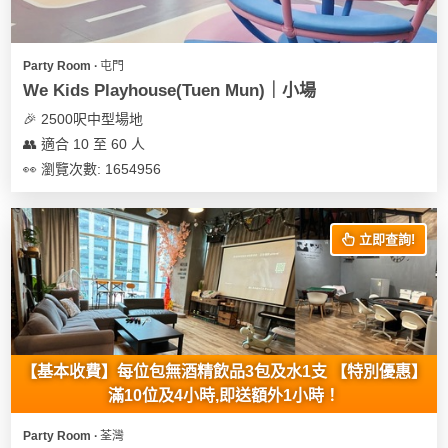
Party Room ∙ 屯門
We Kids Playhouse(Tuen Mun)｜小場
🎉 2500呎中型場地
👥 適合 10 至 60 人
👀 瀏覽次數: 1654956
立即查詢!
【基本收費】每位包無酒精飲品3包及水1支 【特別優惠】
滿10位及4小時,即送額外1小時！
Party Room ∙ 荃灣