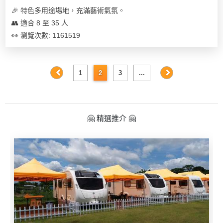
🎉 特色多用途場地，充滿藝術氣氛。
👥 適合 8 至 35 人
👀 瀏覽次數: 1161519
1
2
3
...
🤗 精選推介 🤗