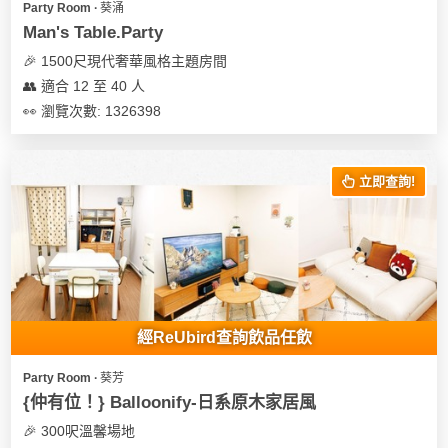
Party Room ∙ 葵涌
遊
Man's Table.Party
艇
🎉 1500尺現代奢華風格主題房間
出
👥 適合 12 至 40 人
租
👀 瀏覽次數: 1326398
立即查詢!
經ReUbird查詢飲品任飲
Party Room ∙ 葵芳
{仲有位！} Balloonify-日系原木家居風
🎉 300呎溫馨場地