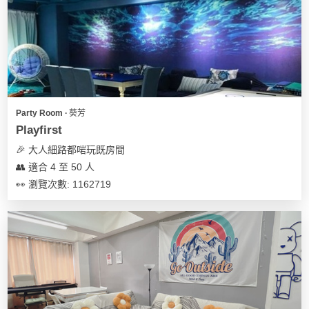
我
親
心
們
子
即
願
活
食
清
動
即
單
煮
系
列
Party Room ∙ 葵芳
Playfirst
聚
🎉 大人細路都啱玩既房間
會
👥 適合 4 至 50 人
及
👀 瀏覽次數: 1162719
拍
拖
餐
廳
BBQ
場