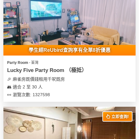
學生經ReUbird查詢享有全單8折優惠
Party Room ∙ 荃灣
Lucky Five Party Room （極抵）
🎉 麻雀房既價錢租用千呎既房
👥 適合 2 至 30 人
👀 瀏覽次數: 1327598
立即查詢!