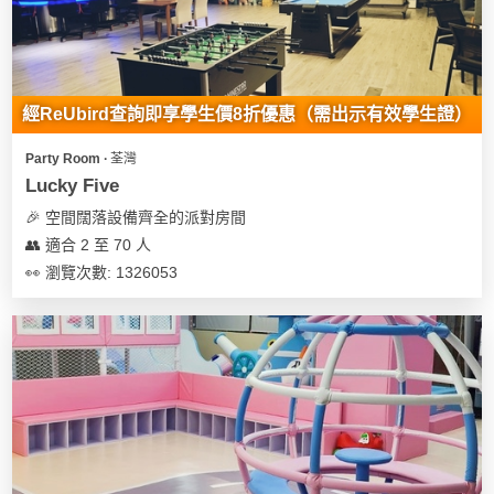
經ReUbird查詢即享學生價8折優惠（需出示有效學生證）
Party Room ∙ 荃灣
Lucky Five
🎉 空間闊落設備齊全的派對房間
👥 適合 2 至 70 人
👀 瀏覽次數: 1326053