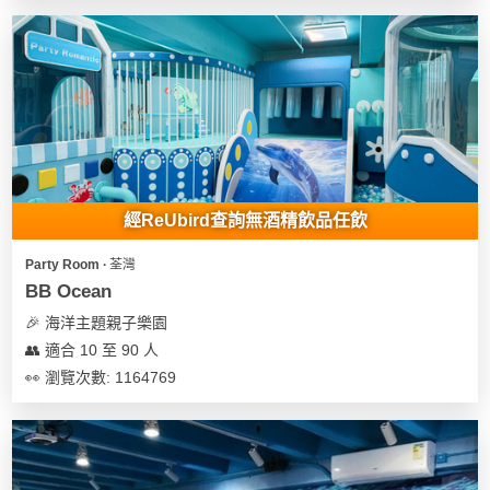
花
員
動
束
慶
計
攻
及
祝
劃
略
花
生
藝
日
社
禮
會
拍
交
品
員
拖
軟
需
經ReUbird查詢無酒精飲品任飲
訂
件
知
企
製
Party Room ∙ 荃灣
業/
禮
BB Ocean
公
物
夾
🎉 海洋主題親子樂園
司
時
聯
👥 適合 10 至 90 人
場
活
間
絡
👀 瀏覽次數: 1164769
地
動
神
我
佈
器
們
婚
置
關
禮
用
情
於
品
侶