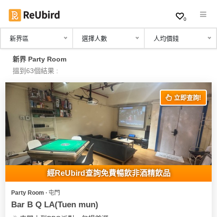
0
新界區
選擇人數
人均價錢
繁
新界 Party Room
中
搵到63個結果 :
EN
立即查詢!
登
入
註
冊
經ReUbird查詢免費暢飲非酒精飲品
Party Room ∙ 屯門
服
Bar B Q LA(Tuen mun)
務