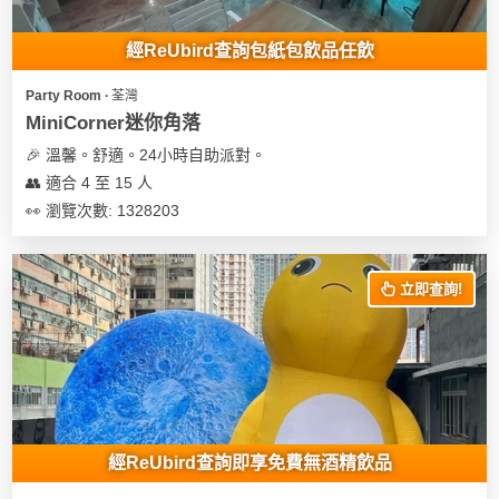
經ReUbird查詢包紙包飲品任飲
Party Room ∙ 荃灣
MiniCorner迷你角落
🎉 溫馨。舒適。24小時自助派對。
👥 適合 4 至 15 人
👀 瀏覽次數: 1328203
立即查詢!
經ReUbird查詢即享免費無酒精飲品