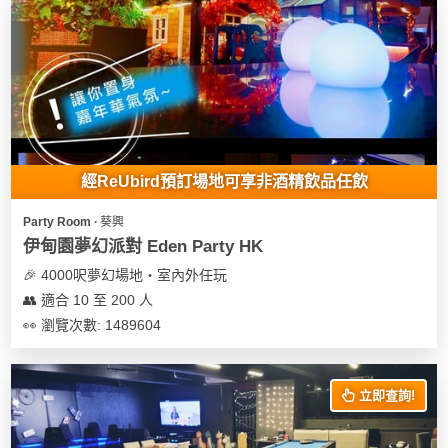
經ReUbird預訂場地可享非酒精飲品任飲
Party Room ∙ 葵興
伊甸園夢幻派對 Eden Party HK
🎉 4000呎夢幻場地‧室內外任玩
👥 適合 10 至 200 人
👀 瀏覽次數: 1489604
立即查詢!