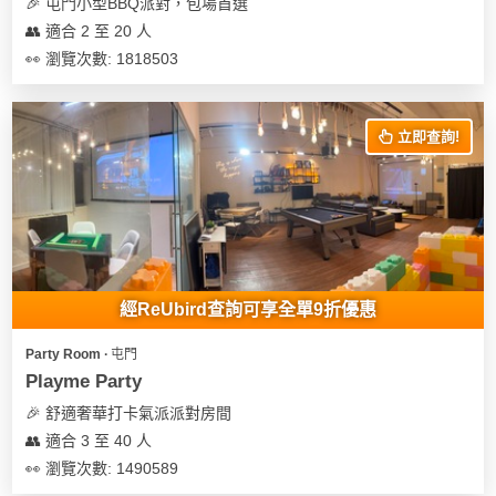
及
🎉 屯門小型BBQ派對，包場首選
產
👥 適合 2 至 20 人
品
👀 瀏覽次數: 1818503
分
類
立即查詢!
活
Party
動
Room
類
到
型
會
經ReUbird查詢可享全單9折優惠
美
活
食
搞
Party Room ∙ 屯門
動
Party
Playme Party
特
攻
🎉 舒適奢華打卡氣派派對房間
色
朋
略
👥 適合 3 至 40 人
蛋
友
糕
聚
👀 瀏覽次數: 1490589
會
會
活