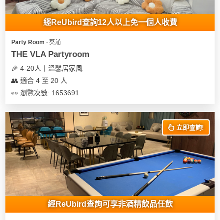
地
經ReUbird查詢12人以上免一個人收費
新
奇
Party Room ∙ 葵涌
玩
THE VLA Partyroom
樂
🎉 4-20人丨溫馨居家風
體
👥 適合 4 至 20 人
驗
👀 瀏覽次數: 1653691
手
作
立即查詢!
工
作
坊
戶
外
玩
經ReUbird查詢可享非酒精飲品任飲
樂