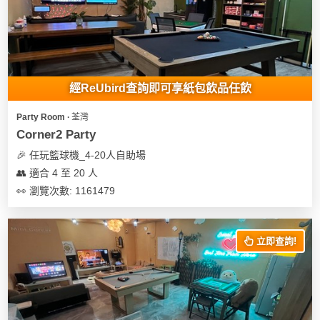
經ReUbird查詢即可享紙包飲品任飲
Party Room ∙ 荃灣
Corner2 Party
🎉 任玩籃球機_4-20人自助場
👥 適合 4 至 20 人
👀 瀏覽次數: 1161479
立即查詢!