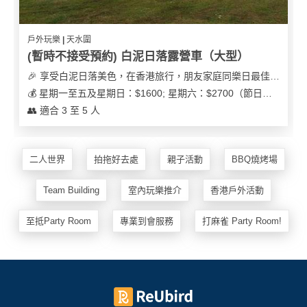
戶外玩樂 | 天水圍
(暫時不接受預約) 白泥日落露營車（大型）
🎉 享受白泥日落美色，在香港旅行，朋友家庭同樂日最佳之選
💰 星期一至五及星期日：$1600; 星期六：$2700（節日可能會有浮動）
👥 適合 3 至 5 人
二人世界
拍拖好去處
親子活動
BBQ燒烤場
Team Building
室內玩樂推介
香港戶外活動
至抵Party Room
專業到會服務
打麻雀 Party Room!