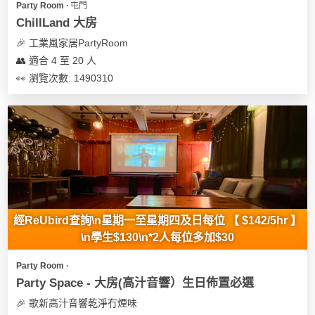
Party Room ∙ 屯門
遊
ChillLand 大房
艇
🎉 工業風家居PartyRoom
出
👥 適合 4 至 20 人
租
👀 瀏覽次數: 1490310
經ReUbird查詢\n星期一至星期四及日每位 【 $142/5hr 】
\n學生$130\n*2人每位多加$30
Party Room ∙
Party Space - 大房(高汁音響）生日佈置必選
🎉 歌新高汁音響乾淨冇煙味