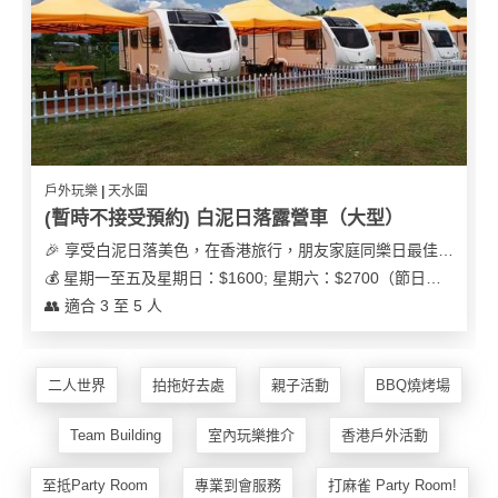
戶外玩樂 | 天水圍
(暫時不接受預約) 白泥日落露營車（大型）
🎉 享受白泥日落美色，在香港旅行，朋友家庭同樂日最佳之選
💰 星期一至五及星期日：$1600; 星期六：$2700（節日可能會有浮動）
👥 適合 3 至 5 人
二人世界
拍拖好去處
親子活動
BBQ燒烤場
Team Building
室內玩樂推介
香港戶外活動
至抵Party Room
專業到會服務
打麻雀 Party Room!