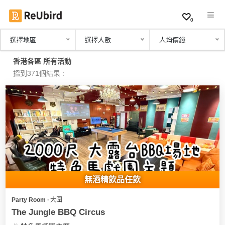
0
選擇地區
選擇人數
人均價錢
繁
香港各區 所有活動
中
搵到371個結果 :
EN
登
入
註
冊
無酒精飲品任飲
Party Room ∙ 大圍
服
The Jungle BBQ Circus
務