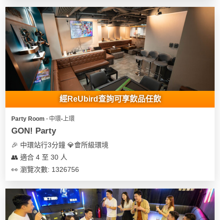
花
員
動
束
慶
計
攻
及
祝
劃
略
花
生
藝
日
社
禮
會
拍
交
品
員
拖
軟
需
經ReUbird查詢可享飲品任飲
訂
件
知
企
製
Party Room ∙ 中環-上環
業/
禮
GON! Party
公
物
夾
🎉 中環站行3分鐘 💎會所級環境
司
時
聯
👥 適合 4 至 30 人
場
活
間
絡
👀 瀏覽次數: 1326756
地
動
神
我
佈
器
們
婚
置
關
禮
用
情
於
品
侶