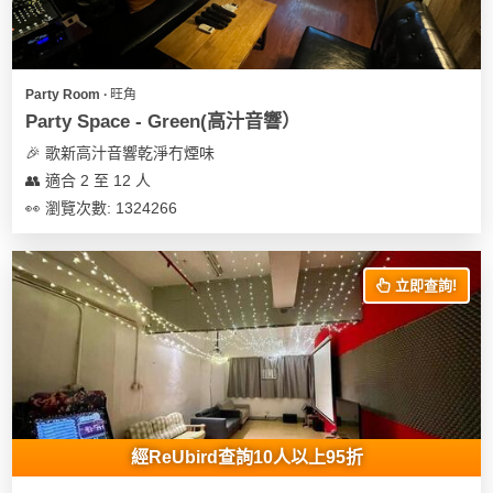
地
新
奇
Party Room ∙ 旺角
玩
Party Space - Green(高汁音響）
樂
🎉 歌新高汁音響乾淨冇煙味
體
👥 適合 2 至 12 人
驗
👀 瀏覽次數: 1324266
手
作
立即查詢!
工
作
坊
戶
外
玩
經ReUbird查詢10人以上95折
樂