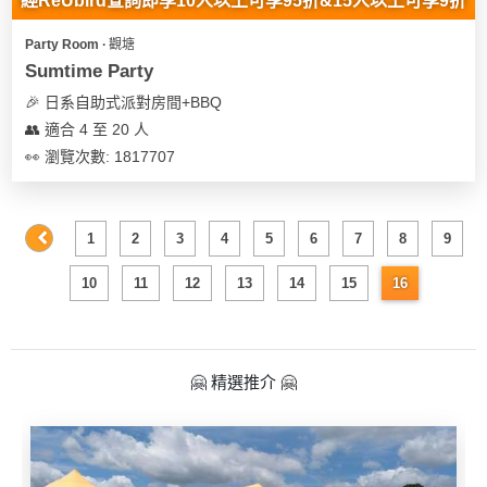
經ReUbird查詢即享10人以上可享95折&15人以上可享9折
Party Room ∙ 觀塘
Sumtime Party
🎉 日系自助式派對房間+BBQ
👥 適合 4 至 20 人
👀 瀏覽次數: 1817707
1
2
3
4
5
6
7
8
9
10
11
12
13
14
15
16
🤗 精選推介 🤗