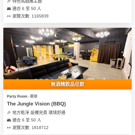
及
🎉 特色馬戲團主題
產
👥 適合 6 至 50 人
品
👀 瀏覽次數: 1165839
分
類
活
Party
動
Room
類
到
型
會
無酒精飲品任飲
美
活
食
搞
Party Room ∙ 觀塘
動
Party
The Jungle Vision (BBQ)
特
攻
🎉 地方乾淨 設備完善 環境舒適
色
朋
略
👥 適合 6 至 50 人
蛋
友
糕
聚
👀 瀏覽次數: 1818712
會
會
活