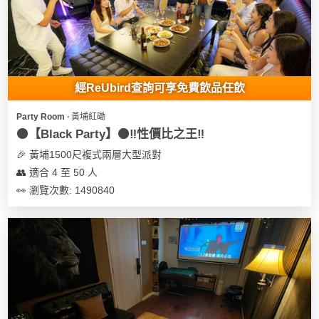
我
親
心
們
子
即
願
活
食
清
動
即
單
煮
經ReUbird查詢可享免費飲品任飲
系
列
Party Room ∙ 黃埔紅磡
⚫️【Black Party】⚫️‼️性價比之王‼️
聚
🎉 黃埔1500尺複式兩層大型派對
會
👥 適合 4 至 50 人
及
👀 瀏覽次數: 1490840
拍
拖
餐
廳
BBQ
場