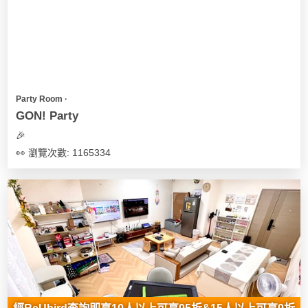
Party Room ∙
GON! Party
🎉
👀 瀏覽次數: 1165334