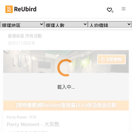
0
繁
香港各區 所有活動
中
搵到371個結果 :
EN
立即查詢!
登
入
載入中...
註
冊
[限時優惠]經ReUbird查詢滿10人9折及飲品任飲
Party Room ∙ 旺角
服
Party Moment - 大灰熊
務