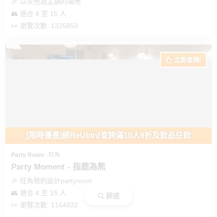
及
🎉 以灰色為主調的場地
產
👥 適合 4 至 15 人
品
👀 瀏覽次數: 1326853
分
類
立即查詢!
活
Party
動
Room
類
到
型
會
[限時優惠]經ReUbird查詢滿10人9折及飲品任飲
美
活
食
搞
Party Room ∙ 旺角
動
Party
Party Moment - 指鹿為熊
特
攻
🎉 旺角簡約設計partyroom
色
朋
略
👥 適合 4 至 15 人
蛋
友
篩選
糕
聚
👀 瀏覽次數: 1164822
會
會
活