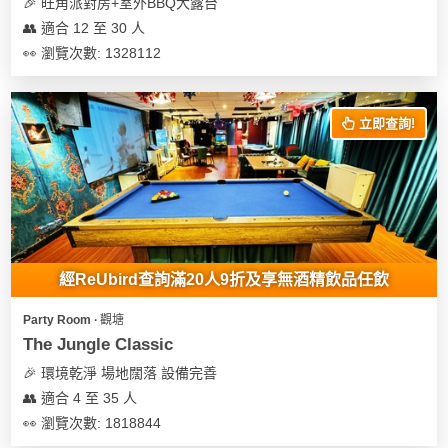
🎉 旺角派對房+室外BBQ大露台
👥 適合 12 至 30 人
👀 瀏覽次數: 1328112
立即查詢!
經ReUbird查詢滿20人9折及享無酒精飲品任飲
Party Room ∙ 觀塘
The Jungle Classic
🎉 環境乾淨 場地闊落 設備完善
👥 適合 4 至 35 人
👀 瀏覽次數: 1818844