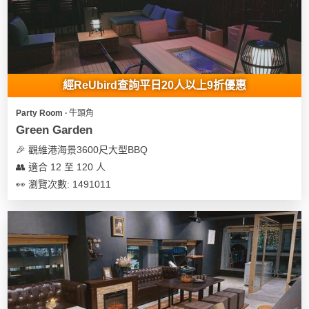
我
親
心
們
子
即
願
活
食
清
動
即
單
煮
經ReUbird查詢平日20人以上9折優惠
系
列
Party Room ∙ 牛頭角
Green Garden
聚
🎉 觀維港海景3600尺大型BBQ
會
👥 適合 12 至 120 人
及
👀 瀏覽次數: 1491011
拍
拖
餐
廳
BBQ
場