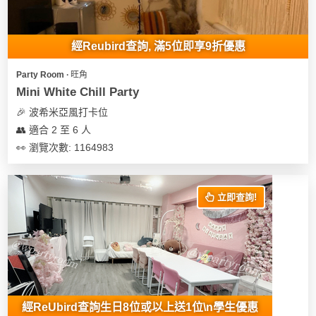
經Reubird查詢, 滿5位即享9折優惠
Party Room ∙ 旺角
Mini White Chill Party
🎉 波希米亞風打卡位
👥 適合 2 至 6 人
👀 瀏覽次數: 1164983
立即查詢!
經ReUbird查詢生日8位或以上送1位\n學生優惠