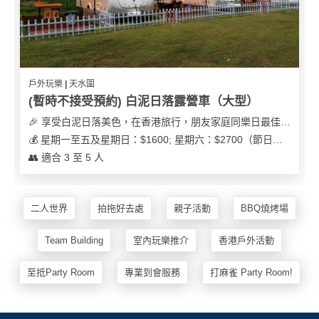
戶外玩樂 | 天水圍
(暫時不接受預約) 白泥日落露營車（大型）
🎉 享受白泥日落美色，在香港旅行，朋友家庭同樂日最佳之選
💰 星期一至五及星期日：$1600; 星期六：$2700（節日可能會有浮動）
👥 適合 3 至 5 人
二人世界
拍拖好去處
親子活動
BBQ燒烤場
Team Building
室內玩樂推介
香港戶外活動
至抵Party Room
專業到會服務
打麻雀 Party Room!