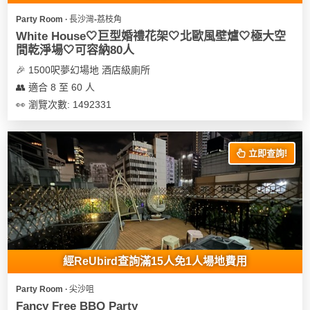
遊
Party Room ∙ 長沙灣-荔枝角
艇
White House🤍巨型婚禮花架🤍北歐風壁爐🤍極大空
間乾淨場🤍可容納80人
出
租
🎉 1500呎夢幻場地 酒店級廁所
👥 適合 8 至 60 人
👀 瀏覽次數: 1492331
立即查詢!
經ReUbird查詢滿15人免1人場地費用
Party Room ∙ 尖沙咀
Fancy Free BBQ Party