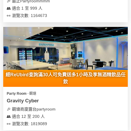
及
🎉 最正Partyroommmm
產
👥 適合 1 至 999 人
品
👀 瀏覽次數: 1164673
分
類
活
Party
動
Room
類
到
型
經ReUbird查詢滿30人可免費送多1小時及享無酒精飲品任
會
飲
美
活
食
搞
Party Room ∙ 觀塘
動
Party
Gravity Cyber
特
攻
🎉 觀塘商廈露台partyroom
色
朋
略
👥 適合 12 至 200 人
蛋
友
糕
聚
👀 瀏覽次數: 1819089
會
會
活