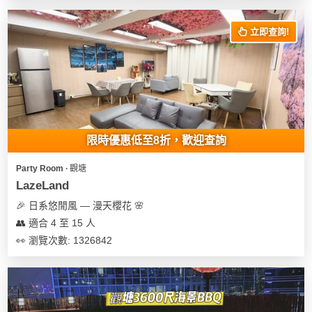
花
員
動
束
慶
計
攻
立即查詢!
及
祝
劃
略
花
生
藝
日
社
禮
會
拍
交
品
員
拖
軟
需
限時優惠低至8折，歡迎查詢
訂
件
知
企
製
Party Room ∙ 觀塘
業/
禮
LazeLand
公
物
夾
🎉 日系悠閒風 — 漫天櫻花 🌸
司
時
聯
👥 適合 4 至 15 人
場
活
間
絡
👀 瀏覽次數: 1326842
地
動
神
我
佈
器
們
婚
置
關
禮
用
情
於
品
侶