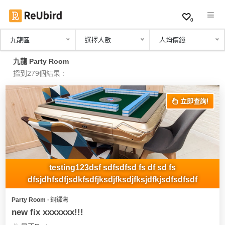
0
九龍區
選擇人數
人均價錢
繁
九龍 Party Room
中
搵到279個結果 :
EN
立即查詢!
登
入
註
冊
testing123dsf sdfsdfsd fs df sd fs
dfsjdhfsdfjsdkfsdfjksdjfksdjfksjdfkjsdfsdfsdf
Party Room ∙ 銅鑼灣
服
new fix xxxxxxx!!!
務