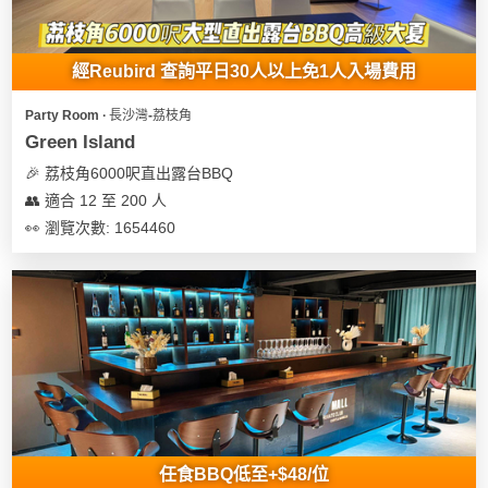
經Reubird 查詢平日30人以上免1人入場費用
Party Room ∙ 長沙灣-荔枝角
Green Island
🎉 荔枝角6000呎直出露台BBQ
👥 適合 12 至 200 人
👀 瀏覽次數: 1654460
任食BBQ低至+$48/位