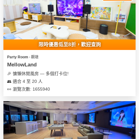
限時優惠低至8折，歡迎查詢
Party Room ∙ 觀塘
MellowLand
🎉 慵懶休閒風房 — 多個打卡位!
👥 適合 4 至 20 人
👀 瀏覽次數: 1655940