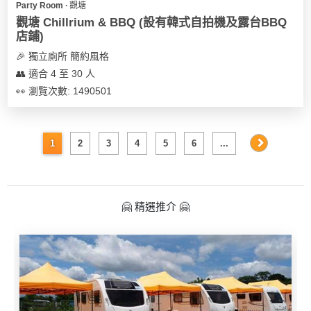
Party Room ∙ 觀塘
觀塘 Chillrium & BBQ (設有韓式自拍機及露台BBQ
店鋪)
🎉 獨立廁所 簡約風格
👥 適合 4 至 30 人
👀 瀏覽次數: 1490501
1
2
3
4
5
6
...
🤗 精選推介 🤗