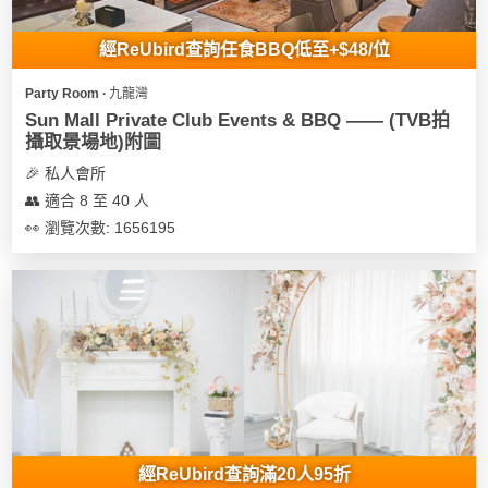
地
經ReUbird查詢任食BBQ低至+$48/位
新
奇
Party Room ∙ 九龍灣
玩
Sun Mall Private Club Events & BBQ —— (TVB拍
樂
攝取景場地)附圖
體
🎉 私人會所
驗
👥 適合 8 至 40 人
👀 瀏覽次數: 1656195
手
作
工
作
坊
戶
外
玩
樂
經ReUbird查詢滿20人95折