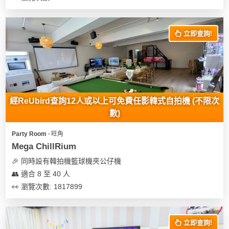
立即查詢!
經ReUbird查詢12人或以上可免費任影韓式自拍機 (不限次
數)
Party Room ∙ 旺角
Mega ChillRium
🎉 同時設有韓拍機籃球機夾公仔機
👥 適合 8 至 40 人
👀 瀏覽次數: 1817899
立即查詢!