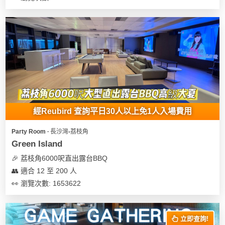
花
員
動
束
慶
計
攻
及
祝
劃
略
花
生
藝
日
社
禮
會
拍
交
品
員
拖
軟
需
訂
件
知
經Reubird 查詢平日30人以上免1人入場費用
企
製
業/
禮
Party Room ∙ 長沙灣-荔枝角
公
物
夾
Green Island
司
時
聯
🎉 荔枝角6000呎直出露台BBQ
場
活
間
絡
👥 適合 12 至 200 人
地
動
神
我
👀 瀏覽次數: 1653622
佈
器
們
婚
置
關
禮
用
情
於
立即查詢!
品
侶