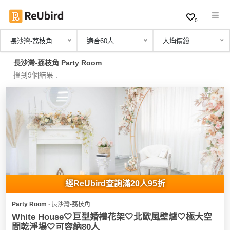
0
長沙灣-荔枝角
適合60人
人均價錢
繁
長沙灣-荔枝角 Party Room
中
搵到9個結果 :
EN
登
入
註
冊
經ReUbird查詢滿20人95折
Party Room ∙ 長沙灣-荔枝角
服
White House🤍巨型婚禮花架🤍北歐風壁爐🤍極大空
務
間乾淨場🤍可容納80人