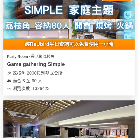
我
親
心
們
子
即
願
活
食
清
動
即
單
煮
系
經ReUbird平日查詢可以免費使用一小時
列
Party Room ∙ 長沙灣-荔枝角
聚
Game gathering Simple
會
🎉 荔枝角 2000尺別墅式會所
及
👥 適合 6 至 60 人
拍
👀 瀏覽次數: 1326423
拖
餐
廳
BBQ
場