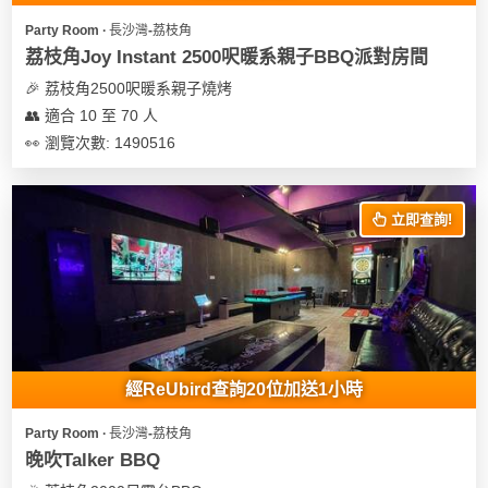
遊
Party Room ∙ 長沙灣-荔枝角
艇
荔枝角Joy Instant 2500呎暖系親子BBQ派對房間
出
🎉 荔枝角2500呎暖系親子燒烤
租
👥 適合 10 至 70 人
👀 瀏覽次數: 1490516
立即查詢!
經ReUbird查詢20位加送1小時
Party Room ∙ 長沙灣-荔枝角
晚吹Talker BBQ