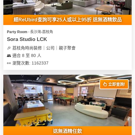
地
新
經ReUbird查詢可享25人或以上95折 送無酒精飲品
奇
玩
Party Room ∙ 長沙灣-荔枝角
樂
Sora Studio LCK
體
🎉 荔枝角時尚裝修｜公司｜親子聚會
驗
👥 適合 8 至 80 人
👀 瀏覽次數: 1162337
手
作
工
立即查詢!
作
坊
戶
外
玩
樂
送無酒精任飲