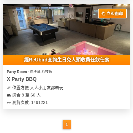
立即查詢!
經ReUbird查詢生日免人頭收費任飲任食
Party Room ∙ 長沙灣-荔枝角
X Party BBQ
🎉 位置方便 大人小朋友都岩玩
👥 適合 8 至 60 人
👀 瀏覽次數: 1491221
1