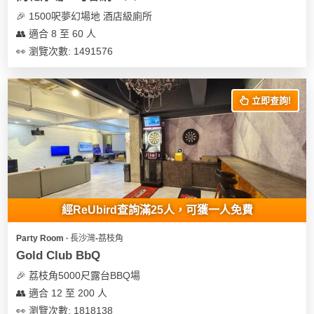
及
🎉 1500呎夢幻場地 酒店級廁所
產
👥 適合 8 至 60 人
品
分
👀 瀏覽次數: 1491576
類
立即查詢!
活
Party
動
Room
類
到
型
會
美
經ReUbird查詢滿25人，可獲一人免費
活
食
搞
動
Party
Party Room ∙ 長沙灣-荔枝角
特
攻
Gold Club BbQ
色
朋
略
🎉 荔枝角5000尺露台BBQ場
蛋
友
👥 適合 12 至 200 人
糕
聚
👀 瀏覽次數: 1818138
會
會
活