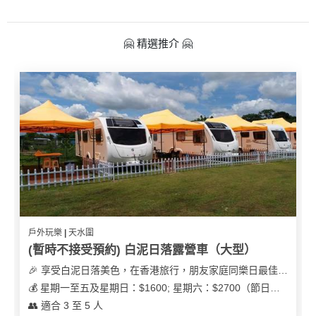
🤗 精選推介 🤗
戶外玩樂 | 天水圍
(暫時不接受預約) 白泥日落露營車（大型）
🎉 享受白泥日落美色，在香港旅行，朋友家庭同樂日最佳之選
💰 星期一至五及星期日：$1600; 星期六：$2700（節日可能會有浮動）
👥 適合 3 至 5 人