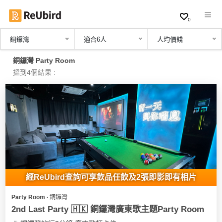
0
銅鑼灣
適合6人
人均價錢
繁
銅鑼灣 Party Room
中
搵到4個結果 :
EN
登
入
註
冊
經ReUbird查詢可享飲品任飲及2張即影即有相片
Party Room ∙ 銅鑼灣
服
2nd Last Party 🇭🇰 銅鑼灣廣東歌主題Party Room
務