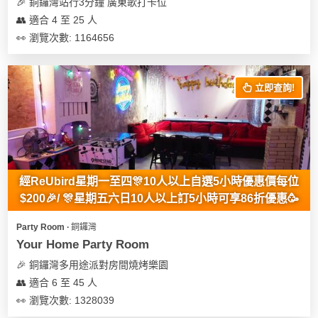
及
🎉 銅鑼灣站行3分鐘 廣東歌打卡位
產
👥 適合 4 至 25 人
品
👀 瀏覽次數: 1164656
分
類
立即查詢!
活
Party
動
Room
類
到
型
經ReUbird星期一至四🎊10人以上自選5小時優惠價每位
會
$200🎉/ 🎊星期五六日10人以上訂5小時可享86折優惠🥳
美
活
食
搞
Party Room ∙ 銅鑼灣
動
Party
Your Home Party Room
特
攻
🎉 銅鑼灣多用途派對房間燒烤樂園
色
朋
略
👥 適合 6 至 45 人
蛋
友
糕
聚
👀 瀏覽次數: 1328039
會
會
活