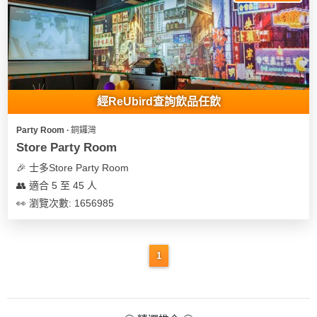
我
親
心
們
子
即
願
活
食
清
動
即
單
煮
系
經ReUbird查詢飲品任飲
列
Party Room ∙ 銅鑼灣
聚
Store Party Room
會
🎉 士多Store Party Room
及
👥 適合 5 至 45 人
拍
👀 瀏覽次數: 1656985
拖
餐
廳
1
BBQ
場