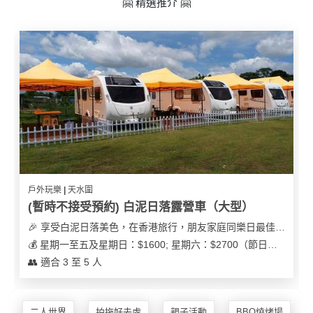
🤗 精選推介 🤗
地
新
奇
玩
樂
體
驗
手
作
工
戶外玩樂 | 天水圍
作
(暫時不接受預約) 白泥日落露營車（大型）
坊
🎉 享受白泥日落美色，在香港旅行，朋友家庭同樂日最佳之選
💰 星期一至五及星期日：$1600; 星期六：$2700（節日可能會有浮動）
戶
👥 適合 3 至 5 人
外
玩
樂
二人世界
拍拖好去處
親子活動
BBQ燒烤場