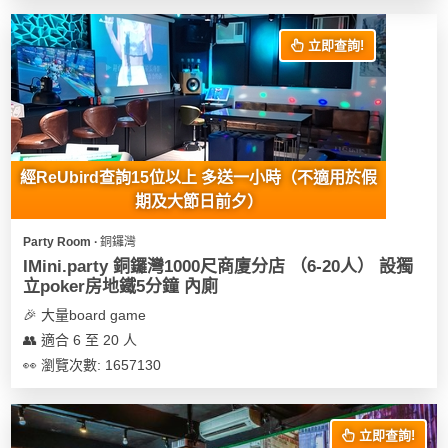
花
員
動
束
慶
計
攻
立即查詢!
及
祝
劃
略
花
生
藝
日
社
禮
會
拍
交
品
員
經ReUbird查詢15位以上 多送一小時（不適用於假
拖
軟
需
期及大節日前夕）
訂
件
知
企
製
Party Room ∙ 銅鑼灣
業/
禮
IMini.party 銅鑼灣1000尺商廈分店 （6-20人） 設獨
公
物
夾
立poker房地鐵5分鐘 內廁
司
時
聯
🎉 大量board game
場
活
間
絡
👥 適合 6 至 20 人
地
動
神
我
👀 瀏覽次數: 1657130
佈
器
們
婚
置
關
禮
用
情
於
立即查詢!
品
侶