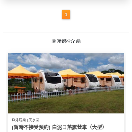
花
員
動
束
慶
計
攻
1
及
祝
劃
略
花
生
藝
日
社
禮
會
🤗 精選推介 🤗
拍
交
品
員
拖
軟
需
訂
件
知
企
製
業/
禮
公
物
夾
司
時
聯
場
活
間
絡
地
動
神
我
佈
器
們
婚
置
關
戶外玩樂 | 天水圍
禮
用
情
於
(暫時不接受預約) 白泥日落露營車（大型）
品
侶