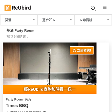
0
葵涌
適合70人
人均價錢
繁
葵涌 Party Room
中
搵到2個結果 :
EN
立即查詢!
登
入
註
冊
經ReUbird查詢加時買一送一
Party Room ∙ 葵涌
服
Times BBQ
務