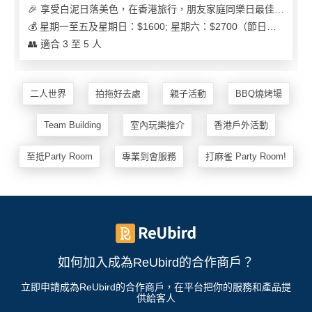
我
親
🎉 享受白泥日落美色，在香港旅行，朋友家庭同樂日最佳之選
心
們
子
即
💰 星期一至五及星期日：$1600; 星期六：$2700（節日可能會有浮動）
願
活
食
👥 適合 3 至 5 人
清
動
即
單
煮
系
二人世界
拍拖好去處
親子活動
BBQ燒烤場
列
Team Building
室內玩樂推介
香港戶外活動
聚
至抵Party Room
專業到會服務
打麻雀 Party Room!
會
及
拍
拖
餐
廳
如何加入成為ReUbird的合作商戶？
BBQ
立即申請成為ReUbird的合作商戶，在平台把你的服務和產品提
供給客人
場