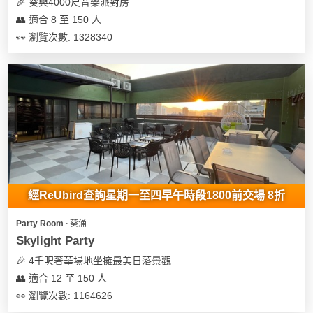
及
🎉 葵興4000尺音樂派對房
產
👥 適合 8 至 150 人
品
👀 瀏覽次數: 1328340
分
類
活
Party
動
Room
類
到
型
會
經ReUbird查詢星期一至四早午時段1800前交場 8折
美
活
食
搞
Party Room ∙ 葵涌
動
Party
Skylight Party
特
攻
🎉 4千呎奢華場地坐擁最美日落景觀
色
朋
略
👥 適合 12 至 150 人
蛋
友
糕
聚
👀 瀏覽次數: 1164626
會
會
活