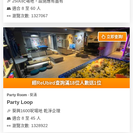
及
🎉 2500尺場地，設施應有盡有
產
👥 適合 8 至 60 人
品
👀 瀏覽次數: 1327067
分
類
立即查詢!
活
Party
動
Room
類
到
型
會
經ReUbird查詢滿18位人數送1位
美
活
食
搞
Party Room ∙ 葵涌
動
Party
Party Loop
特
攻
🎉 葵興1600呎場地 乾淨企理
色
朋
略
👥 適合 8 至 45 人
蛋
友
糕
聚
👀 瀏覽次數: 1328922
會
會
活