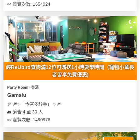
👀 瀏覽次數: 1654924
經ReUbird查詢滿12位可贈送1小時耍樂時間（寵物小童長
者皆享免費優惠)
Party Room ∙ 葵涌
Gamsiu
🎉 🎆✨「今宵多珍重」 ✨🎆
👥 適合 4 至 30 人
👀 瀏覽次數: 1490976