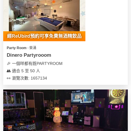
我
親
心
們
子
即
願
活
食
清
動
即
單
煮
經ReUbird預約可享免費無酒精飲品
系
列
Party Room ∙ 葵涌
Dinero Partyrooom
聚
🎉 一個咩都有既PARTYROOM
會
👥 適合 5 至 50 人
及
👀 瀏覽次數: 1657134
拍
拖
餐
廳
BBQ
場