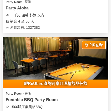
Party Room ∙ 葵涌
遊
Party Aloha
艇
🎉 一千尺|溫馨|舒適|文青
出
👥 適合 4 至 30 人
租
👀 瀏覽次數: 1327382
立即查詢!
經ReUbird查詢可享非酒精飲品任飲
Party Room ∙ 葵涌
Funtable BBQ Party Room
🎉 1500呎工業風格BBQ