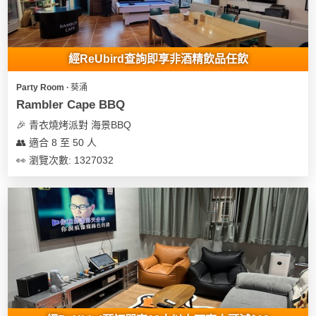
經ReUbird查詢即享非酒精飲品任飲
Party Room ∙ 葵涌
Rambler Cape BBQ
🎉 青衣燒烤派對 海景BBQ
👥 適合 8 至 50 人
👀 瀏覽次數: 1327032