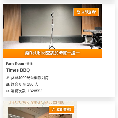
花
員
動
束
慶
計
攻
立即查詢!
及
祝
劃
略
花
生
藝
日
社
禮
會
拍
交
品
員
拖
軟
需
經ReUbird查詢加時買一送一
訂
件
知
企
製
Party Room ∙ 葵涌
業/
禮
Times BBQ
公
物
夾
🎉 葵興4000尺音樂派對房
司
時
聯
👥 適合 8 至 150 人
場
活
間
絡
👀 瀏覽次數: 1328552
地
動
神
我
佈
器
們
婚
置
關
禮
立即查詢!
用
情
於
品
侶