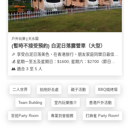
戶外玩樂 | 天水圍
(暫時不接受預約) 白泥日落露營車（大型）
🎉 享受白泥日落美色，在香港旅行，朋友家庭同樂日最佳之選
💰 星期一至五及星期日：$1600; 星期六：$2700（節日可能會有浮動）
👥 適合 3 至 5 人
二人世界
拍拖好去處
親子活動
BBQ燒烤場
Team Building
室內玩樂推介
香港戶外活動
至抵Party Room
專業到會服務
打麻雀 Party Room!