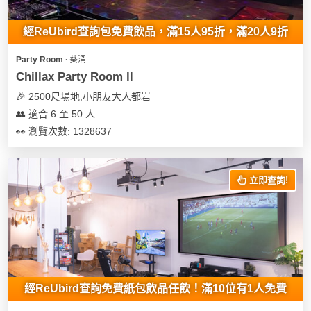
地
經ReUbird查詢包免費飲品，滿15人95折，滿20人9折
新
奇
Party Room ∙ 葵涌
玩
Chillax Party Room ll
樂
🎉 2500尺場地,小朋友大人都岩
體
👥 適合 6 至 50 人
驗
👀 瀏覽次數: 1328637
手
作
立即查詢!
工
作
坊
戶
外
玩
經ReUbird查詢免費紙包飲品任飲！滿10位有1人免費
樂