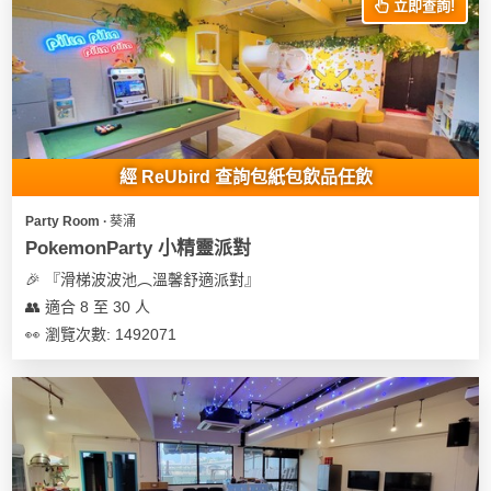
立即查詢!
經 ReUbird 查詢包紙包飲品任飲
Party Room ∙ 葵涌
PokemonParty 小精靈派對
🎉 『滑梯波波池︵溫馨舒適派對』
👥 適合 8 至 30 人
👀 瀏覽次數: 1492071