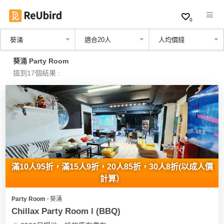
0
葵涌
適合20人
人均價錢
繁
葵涌 Party Room
中
搵到17個結果 :
EN
登
入
註
冊
滿10人95折，滿15人9折，20人85折，30人8折(以成人價
計算）
Party Room ∙ 葵涌
服
Chillax Party Room l (BBQ)
務