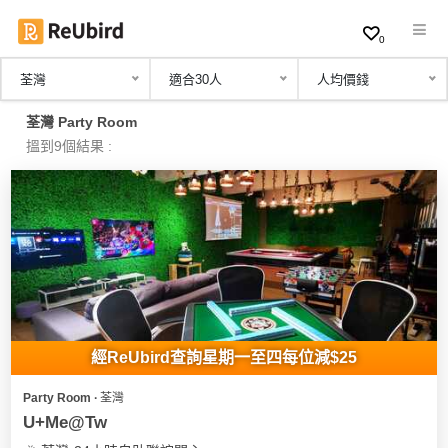
0
荃灣
適合30人
人均價錢
繁
荃灣 Party Room
中
搵到9個結果 :
EN
登
入
註
冊
經ReUbird查詢星期一至四每位減$25
Party Room ∙ 荃灣
服
U+Me@Tw
務