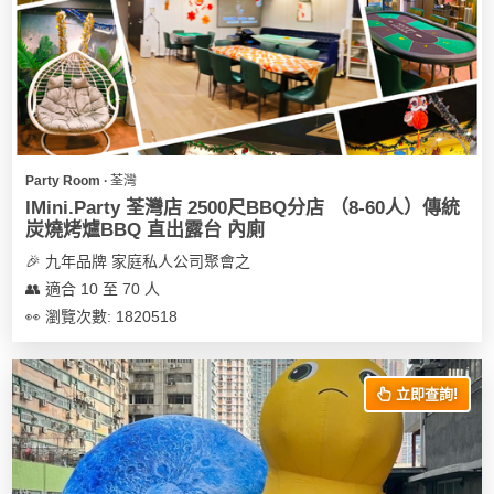
我
親
心
們
子
即
願
活
食
清
動
即
單
煮
系
列
Party Room ∙ 荃灣
IMini.Party 荃灣店 2500尺BBQ分店 （8-60人）傳統
聚
炭燒烤爐BBQ 直出露台 內廁
會
🎉 九年品牌 家庭私人公司聚會之
及
👥 適合 10 至 70 人
拍
👀 瀏覽次數: 1820518
拖
餐
廳
立即查詢!
BBQ
場