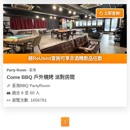
立即查詢!
經ReUbird查詢可享非酒精飲品任飲
Party Room ∙ 荃灣
Come BBQ 戶外燒烤 派對房間
🎉 荃灣BBQ PartyRoom
👥 適合 8 至 60 人
👀 瀏覽次數: 1656781
1