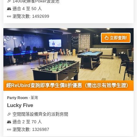
🎉 1400呎麻雀Poker波波池
👥 適合 4 至 50 人
👀 瀏覽次數: 1492699
立即查詢!
經ReUbird查詢即享學生價8折優惠（需出示有效學生證）
Party Room ∙ 荃灣
Lucky Five
🎉 空間闊落設備齊全的派對房間
👥 適合 2 至 70 人
👀 瀏覽次數: 1326987