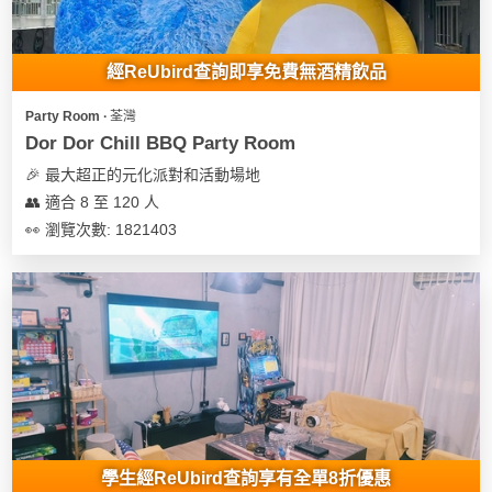
地
新
經ReUbird查詢即享免費無酒精飲品
奇
玩
Party Room ∙ 荃灣
樂
Dor Dor Chill BBQ Party Room
體
🎉 最大超正的元化派對和活動場地
驗
👥 適合 8 至 120 人
👀 瀏覽次數: 1821403
手
作
工
作
坊
戶
外
玩
樂
學生經ReUbird查詢享有全單8折優惠