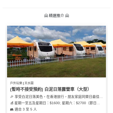
🤗 精選推介 🤗
戶外玩樂 | 天水圍
(暫時不接受預約) 白泥日落露營車（大型）
🎉 享受白泥日落美色，在香港旅行，朋友家庭同樂日最佳之選
💰 星期一至五及星期日：$1600; 星期六：$2700（節日可能會有浮動）
👥 適合 3 至 5 人