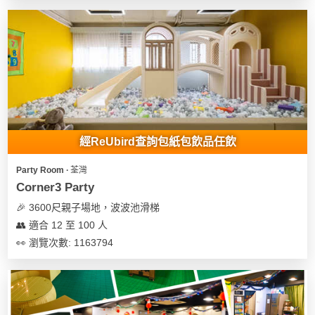
花
員
動
束
慶
計
攻
及
祝
劃
略
花
生
藝
日
社
禮
會
拍
交
品
員
拖
軟
需
經ReUbird查詢包紙包飲品任飲
訂
件
知
企
製
Party Room ∙ 荃灣
業/
禮
Corner3 Party
公
物
夾
🎉 3600尺親子場地，波波池滑梯
司
時
聯
👥 適合 12 至 100 人
場
活
間
絡
👀 瀏覽次數: 1163794
地
動
神
我
佈
器
們
婚
置
關
禮
用
情
於
品
侶