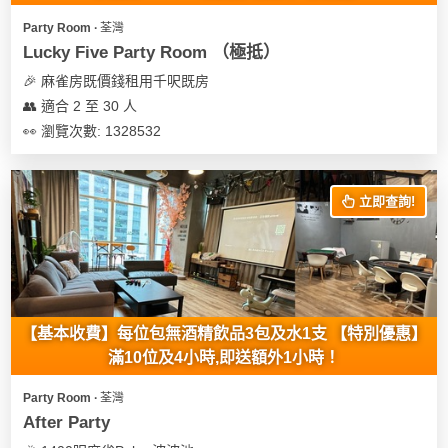
遊
Party Room ∙ 荃灣
艇
Lucky Five Party Room （極抵）
出
🎉 麻雀房既價錢租用千呎既房
租
👥 適合 2 至 30 人
👀 瀏覽次數: 1328532
立即查詢!
【基本收費】每位包無酒精飲品3包及水1支 【特別優惠】
滿10位及4小時,即送額外1小時！
Party Room ∙ 荃灣
After Party