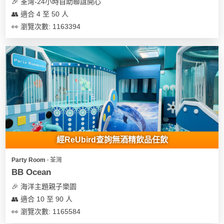
及
🎉 荃灣-24小時自助聯誼開心
產
👥 適合 4 至 50 人
品
👀 瀏覽次數: 1163394
分
類
活
Party
動
Room
類
到
型
會
經ReUbird查詢無酒精飲品任飲
美
活
食
搞
Party Room ∙ 荃灣
動
Party
BB Ocean
特
攻
🎉 海洋主題親子樂園
色
朋
略
👥 適合 10 至 90 人
蛋
友
糕
聚
👀 瀏覽次數: 1165584
會
會
活