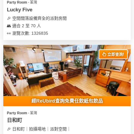
Party Room ∙ 荃灣
Lucky Five
🎉 空間闊落設備齊全的派對房間
👥 適合 2 至 70 人
👀 瀏覽次數: 1326835
立即查詢!
經ReUbird查詢免費任飲紙包飲品
Party Room ∙ 荃灣
日和町
🎉 日和町｜拍攝場地｜派對空間｜