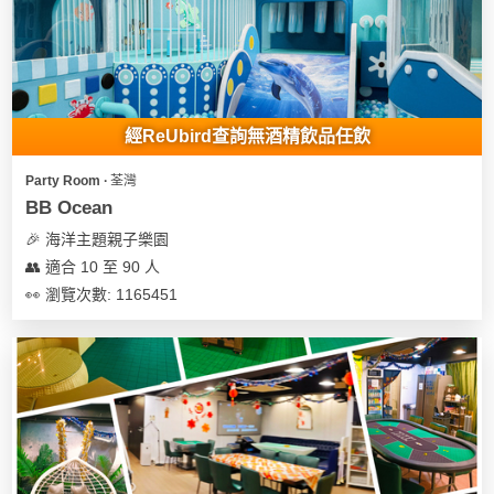
我
親
心
們
子
即
願
活
食
清
動
即
單
煮
經ReUbird查詢無酒精飲品任飲
系
列
Party Room ∙ 荃灣
BB Ocean
聚
🎉 海洋主題親子樂園
會
👥 適合 10 至 90 人
及
👀 瀏覽次數: 1165451
拍
拖
餐
廳
BBQ
場