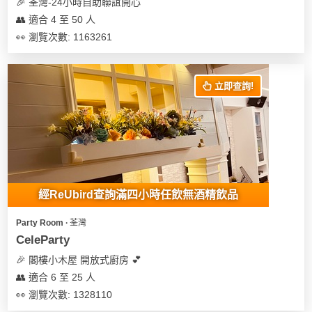
及
🎉 荃灣-24小時自助聯誼開心
產
👥 適合 4 至 50 人
品
👀 瀏覽次數: 1163261
分
類
立即查詢!
活
Party
動
Room
類
到
型
會
經ReUbird查詢滿四小時任飲無酒精飲品
美
活
食
搞
Party Room ∙ 荃灣
動
Party
CeleParty
特
攻
🎉 閣樓小木屋 開放式廚房 💕
色
朋
略
👥 適合 6 至 25 人
蛋
友
糕
聚
👀 瀏覽次數: 1328110
會
會
活