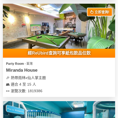
花
員
動
束
慶
計
攻
立即查詢!
及
祝
劃
略
花
生
藝
日
社
禮
會
拍
交
品
員
拖
軟
需
經ReUbird查詢可享紙包飲品任飲
訂
件
知
企
製
Party Room ∙ 荃灣
業/
禮
Miranda House
公
物
夾
🎉 熱帶雨林x仙人掌主題
司
時
聯
👥 適合 4 至 15 人
場
活
間
絡
👀 瀏覽次數: 1819386
地
動
神
我
佈
器
們
婚
置
關
禮
用
情
於
品
侶