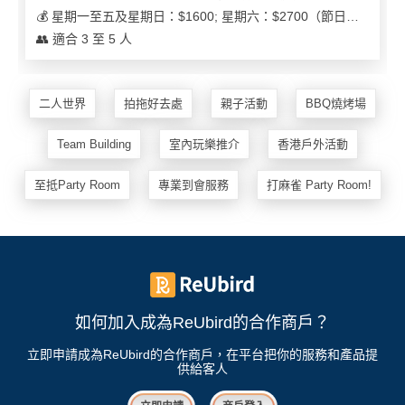
💰 星期一至五及星期日：$1600; 星期六：$2700（節日可能會有浮動）
👥 適合 3 至 5 人
二人世界
拍拖好去處
親子活動
BBQ燒烤場
Team Building
室內玩樂推介
香港戶外活動
至抵Party Room
專業到會服務
打麻雀 Party Room!
如何加入成為ReUbird的合作商戶？
立即申請成為ReUbird的合作商戶，在平台把你的服務和產品提
供給客人