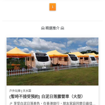
1
🤗 精選推介 🤗
戶外玩樂 | 天水圍
(暫時不接受預約) 白泥日落露營車（大型）
🎉 享受白泥日落美色，在香港旅行，朋友家庭同樂日最佳之選