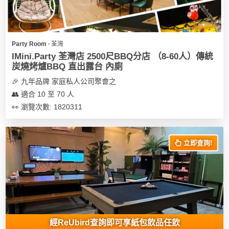
地
新
奇
Party Room ∙ 荃灣
玩
IMini.Party 荃灣店 2500尺BBQ分店 （8-60人）傳統
樂
炭燒烤爐BBQ 直出露台 內廁
體
🎉 九年品牌 家庭私人公司聚會之
驗
👥 適合 10 至 70 人
👀 瀏覽次數: 1820311
手
作
工
立即查詢!
作
坊
戶
外
玩
樂
經ReUbird查詢即可享紙包飲品任飲