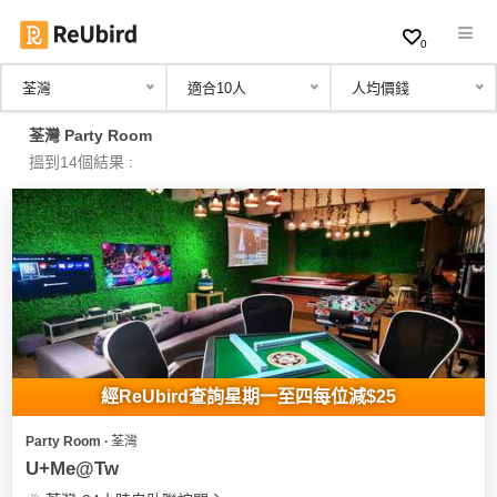
0
荃灣
適合10人
人均價錢
繁
荃灣 Party Room
中
搵到14個結果 :
EN
登
入
註
冊
經ReUbird查詢星期一至四每位減$25
Party Room ∙ 荃灣
服
U+Me@Tw
務