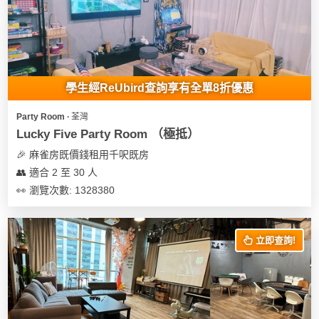
學生經ReUbird查詢享有全單8折優惠
Party Room ∙ 荃灣
Lucky Five Party Room （極抵）
🎉 麻雀房既價錢租用千呎既房
👥 適合 2 至 30 人
👀 瀏覽次數: 1328380
立即查詢!