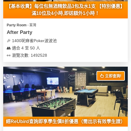
【基本收費】每位包無酒精飲品3包及水1支 【特別優惠】
滿10位及4小時,即送額外1小時！
Party Room ∙ 荃灣
After Party
🎉 1400呎麻雀Poker波波池
👥 適合 4 至 50 人
👀 瀏覽次數: 1492528
立即查詢!
經ReUbird查詢即享學生價8折優惠（需出示有效學生證）