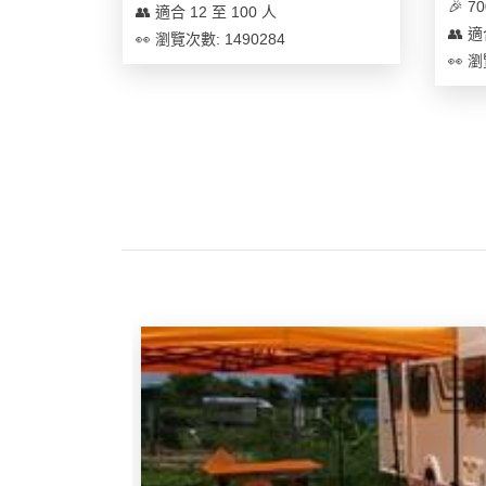
及
🎉 
👥 適合 12 至 100 人
產
👥 適
👀 瀏覽次數: 1490284
品
👀 瀏
分
類
活
Party
動
Room
類
到
型
會
美
活
食
搞
動
Party
特
攻
色
朋
略
蛋
友
糕
聚
會
會
活