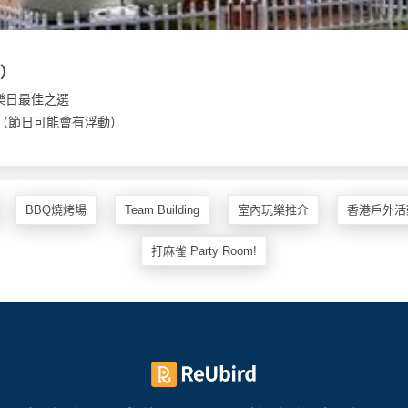
型）
樂日最佳之選
00（節日可能會有浮動）
BBQ燒烤場
Team Building
室內玩樂推介
香港戶外活
打麻雀 Party Room!