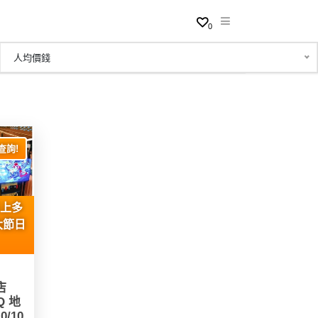
0
人均價錢
查詢!
以上多
大節日
店
Q 地
/10