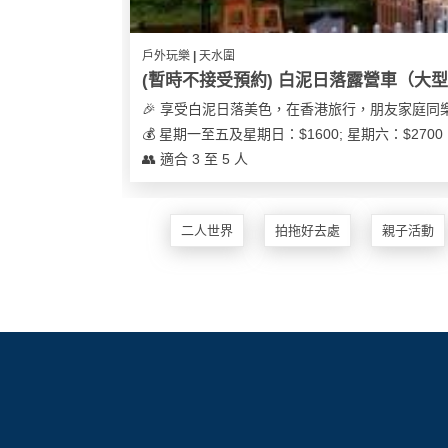
花
員
動
束
慶
計
攻
戶外玩樂 | 天水圍
及
祝
劃
略
(暫時不接受預約) 白泥日落露營車（大
花
生
🎉 享受白泥日落美色，在香港旅行，朋友家庭同
藝
日
💰 星期一至五及星期日：$1600; 星期六：$27
社
禮
會
拍
👥 適合 3 至 5 人
交
品
員
拖
軟
需
訂
件
知
企
製
二人世界
拍拖好去處
親子活動
業/
禮
公
物
夾
司
時
聯
場
活
間
絡
地
動
神
我
佈
器
們
婚
置
關
禮
用
情
於
品
侶