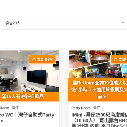
適合20人
立即查詢!
立即
經ReUbird查詢30位成人
送1小時（不適用於假期及
滿15人有9折+送飲品
前夕）
 Room ∙ 灣仔
Party Room ∙ 灣仔
aco WC｜灣仔自助式Party
IMini -灣仔2500尺商廈總
m
（10-60人） 直出露台BB
鐵3分鐘 內廁 平日Bbq$410