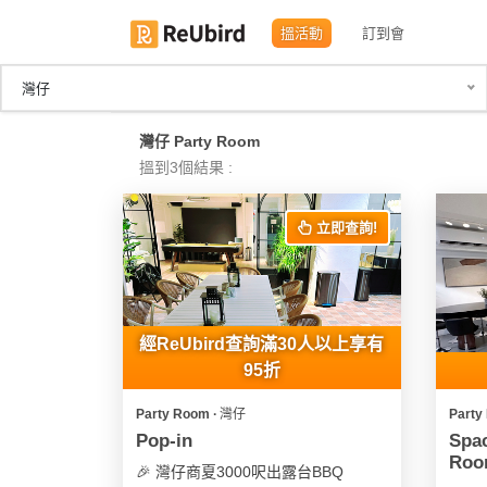
搵活動
訂到會
灣仔
繁
灣仔 Party Room
中
搵到3個結果 :
EN
立即查詢!
登
入
註
經ReUbird查詢滿30人以上享有
冊
95折
Party Room ∙ 灣仔
Party
服
Pop-in
Sp
Roo
務
🎉 灣仔商夏3000呎出露台BBQ