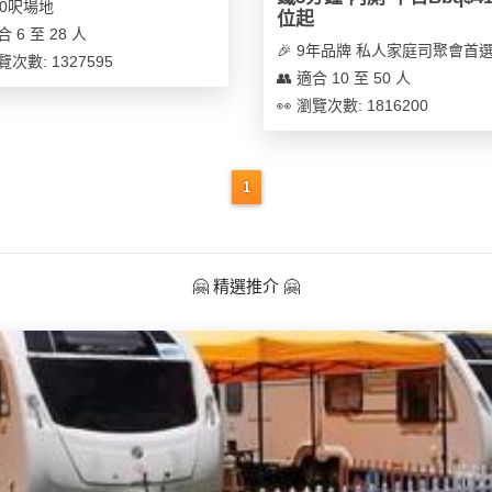
700呎場地
位起
合 6 至 28 人
🎉 9年品牌 私人家庭司聚會首
覽次數: 1327595
👥 適合 10 至 50 人
👀 瀏覽次數: 1816200
1
🤗 精選推介 🤗