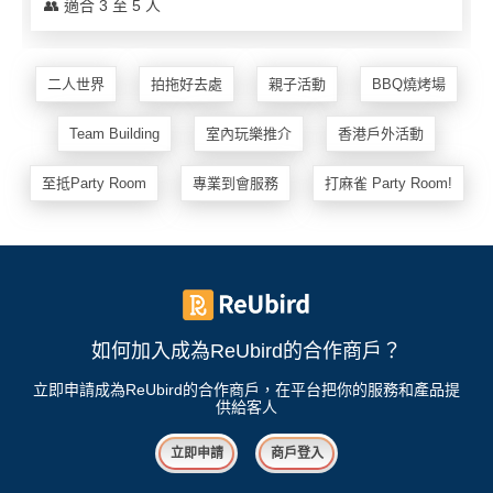
👥 適合 3 至 5 人
地
新
二人世界
拍拖好去處
親子活動
BBQ燒烤場
奇
玩
Team Building
室內玩樂推介
香港戶外活動
樂
體
至抵Party Room
專業到會服務
打麻雀 Party Room!
驗
手
作
工
作
坊
如何加入成為ReUbird的合作商戶？
立即申請成為ReUbird的合作商戶，在平台把你的服務和產品提
戶
供給客人
外
玩
立即申請
商戶登入
樂