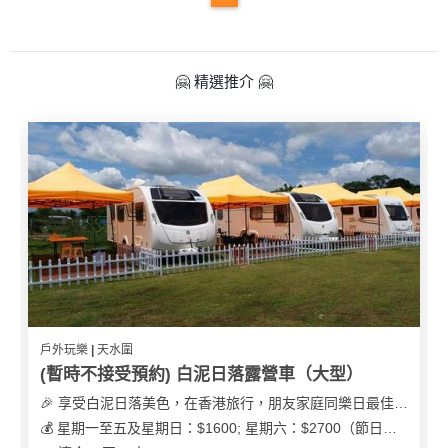
我
親
心
們
子
即
願
活
食
清
🤗 精選推介 🤗
動
即
單
煮
系
列
聚
會
及
拍
拖
餐
廳
戶外玩樂 | 天水圍
(暫時不接受預約) 白泥日落露營車（大型）
BBQ
🎉 享受白泥日落美色，在香港旅行，朋友家庭同樂日最佳之選
💰 星期一至五及星期日：$1600; 星期六：$2700（節日可能會有浮動）
場