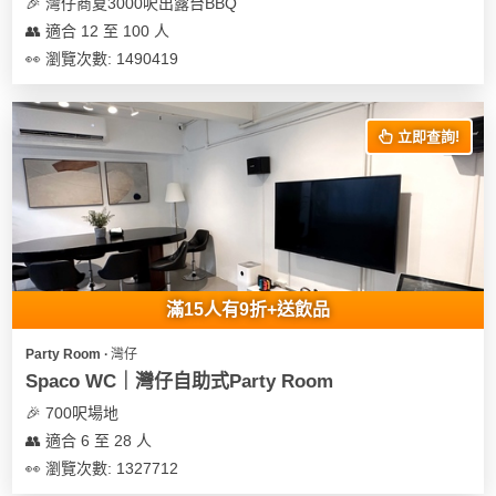
及
🎉 灣仔商夏3000呎出露台BBQ
產
👥 適合 12 至 100 人
品
👀 瀏覽次數: 1490419
分
類
立即查詢!
活
Party
動
Room
類
到
型
會
滿15人有9折+送飲品
美
活
食
搞
Party Room ∙ 灣仔
動
Party
Spaco WC｜灣仔自助式Party Room
特
攻
🎉 700呎場地
色
朋
略
👥 適合 6 至 28 人
蛋
友
糕
聚
👀 瀏覽次數: 1327712
會
會
活