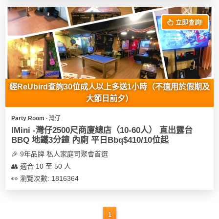
花
員
動
束
慶
計
攻
立即查詢!
及
祝
劃
略
花
生
藝
日
社
禮
會
拍
交
品
員
經ReUbird查詢30位成人以上多送1小時（不適用於假期及
拖
軟
需
大節日前夕）
訂
件
知
企
製
Party Room ∙ 灣仔
業/
禮
IMini -灣仔2500尺商廈總店（10-60人） 直出露台
公
物
夾
BBQ 地鐵3分鐘 內廁 平日Bbq$410/10位起
司
時
聯
🎉 9年品牌 私人家庭司聚會首選
場
活
間
絡
👥 適合 10 至 50 人
地
動
神
我
👀 瀏覽次數: 1816364
佈
器
們
婚
置
關
禮
用
情
於
1
品
侶