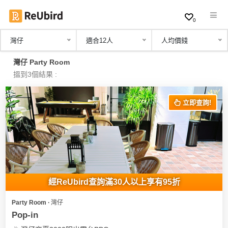
0
灣仔
適合12人
人均價錢
繁
灣仔 Party Room
中
搵到3個結果 :
EN
立即查詢!
登
入
註
冊
經ReUbird查詢滿30人以上享有95折
Party Room ∙ 灣仔
服
Pop-in
務