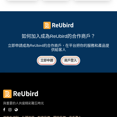
我
親
心
們
子
即
願
活
食
清
動
即
單
煮
系
如何加入成為ReUbird的合作商戶？
列
立即申請成為ReUbird的合作商戶，在平台把你的服務和產品提
供給客人
聚
會
立即申請
商戶登入
及
拍
拖
餐
廳
BBQ
與重要的人共度精彩難忘時光
場