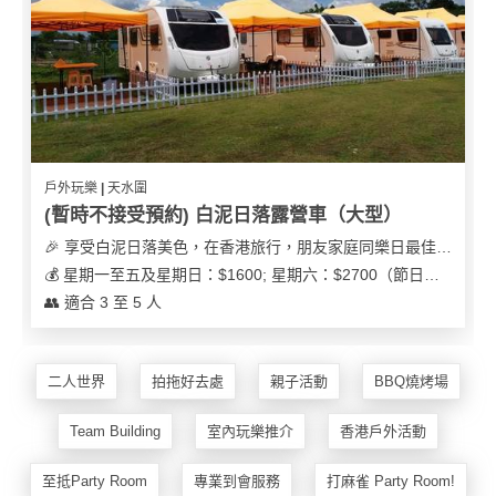
花
員
動
束
慶
計
攻
及
祝
劃
略
花
生
藝
日
社
禮
會
拍
交
品
員
戶外玩樂 | 天水圍
拖
軟
需
(暫時不接受預約) 白泥日落露營車（大型）
訂
件
知
🎉 享受白泥日落美色，在香港旅行，朋友家庭同樂日最佳之選
企
製
💰 星期一至五及星期日：$1600; 星期六：$2700（節日可能會有浮動）
業/
禮
👥 適合 3 至 5 人
公
物
夾
司
時
聯
場
活
間
絡
二人世界
拍拖好去處
親子活動
BBQ燒烤場
地
動
神
我
佈
器
們
婚
Team Building
室內玩樂推介
香港戶外活動
置
關
禮
用
情
於
至抵Party Room
專業到會服務
打麻雀 Party Room!
品
侶