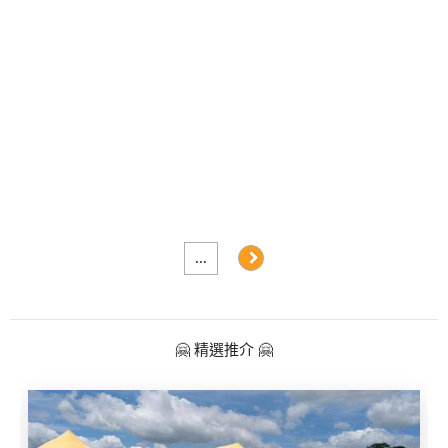
及
產
品
分
類
活
Party
動
Room
類
到
型
會
...
美
活
食
搞
動
Party
🤗 精選推介 🤗
特
攻
色
朋
略
蛋
友
糕
聚
會
會
活