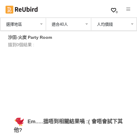
0
選擇地區
適合40人
人均價錢
繁
沙田-火炭 Party Room
中
搵到0個結果 :
EN
登
入
註
冊
Em.....搵唔到相關結果喎 :( 會唔會試下其
服
他?
務