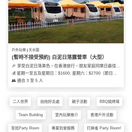
花
員
動
束
慶
計
攻
及
祝
劃
略
花
生
藝
日
社
禮
會
拍
交
品
員
戶外玩樂 | 天水圍
拖
軟
需
(暫時不接受預約) 白泥日落露營車（大型）
訂
件
知
🎉 享受白泥日落美色，在香港旅行，朋友家庭同樂日最佳之選
企
製
💰 星期一至五及星期日：$1600; 星期六：$2700（節日可能會有浮動）
業/
禮
👥 適合 3 至 5 人
公
物
夾
司
時
聯
場
活
間
絡
二人世界
拍拖好去處
親子活動
BBQ燒烤場
地
動
神
我
佈
器
們
婚
Team Building
室內玩樂推介
香港戶外活動
置
關
禮
用
情
於
至抵Party Room
專業到會服務
打麻雀 Party Room!
品
侶