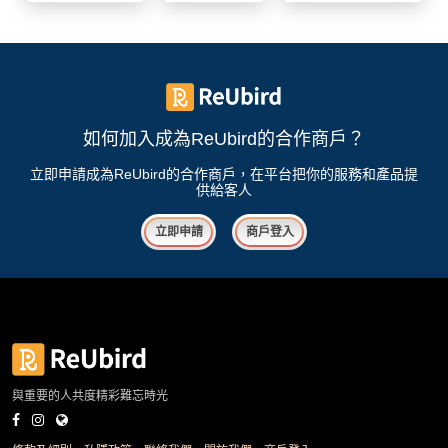
我
親
心
們
子
即
願
活
食
清
動
即
單
煮
系
如何加入成為ReUbird的合作商戶？
列
立即申請成為ReUbird的合作商戶，在平台把你的服務和產品提
供給客人
聚
會
立即申請
商戶登入
及
拍
拖
餐
廳
BBQ
與重要的人共度精彩難忘時光
場