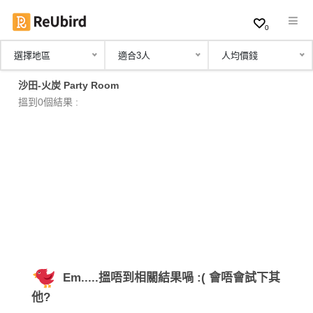
0
選擇地區
適合3人
人均價錢
繁
沙田-火炭 Party Room
中
搵到0個結果 :
EN
登
入
註
冊
Em.....搵唔到相關結果喎 :( 會唔會試下其
服
他?
務