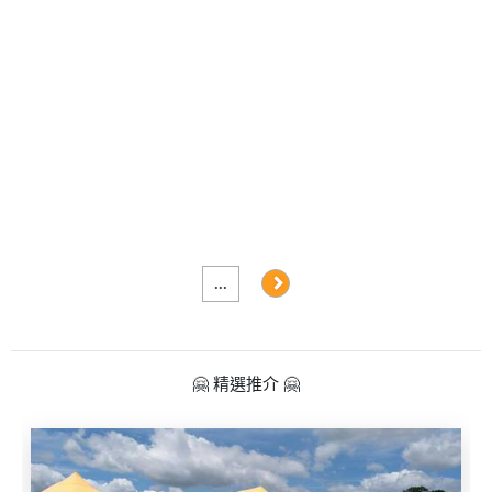
及
產
品
分
類
活
Party
動
Room
類
到
型
會
...
美
活
食
搞
動
Party
🤗 精選推介 🤗
特
攻
色
朋
略
蛋
友
糕
聚
會
會
活