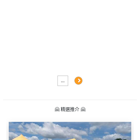
及
產
品
分
類
活
Party
動
Room
類
到
型
會
...
美
活
食
搞
動
Party
🤗 精選推介 🤗
特
攻
色
朋
略
蛋
友
糕
聚
會
會
活