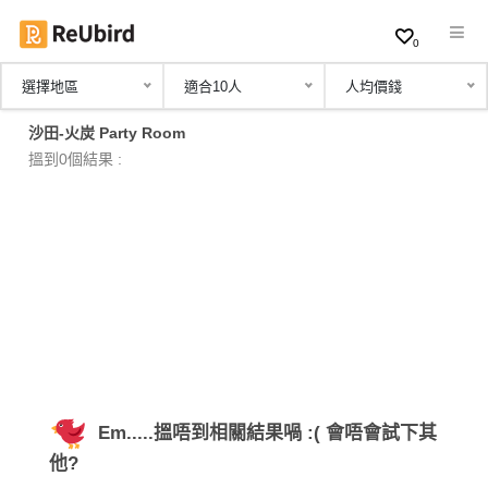
0
選擇地區
適合10人
人均價錢
繁
沙田-火炭 Party Room
中
搵到0個結果 :
EN
登
入
註
冊
Em.....搵唔到相關結果喎 :( 會唔會試下其
服
他?
務