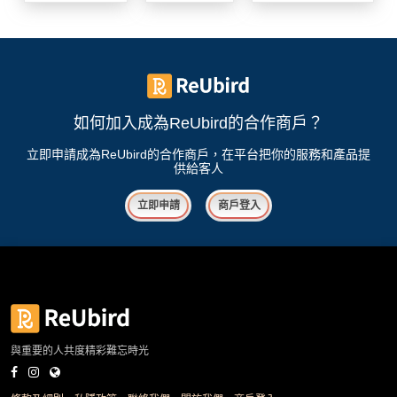
我
親
心
們
子
即
願
活
食
清
動
即
單
煮
系
如何加入成為ReUbird的合作商戶？
列
立即申請成為ReUbird的合作商戶，在平台把你的服務和產品提
供給客人
聚
會
立即申請
商戶登入
及
拍
拖
餐
廳
BBQ
與重要的人共度精彩難忘時光
場