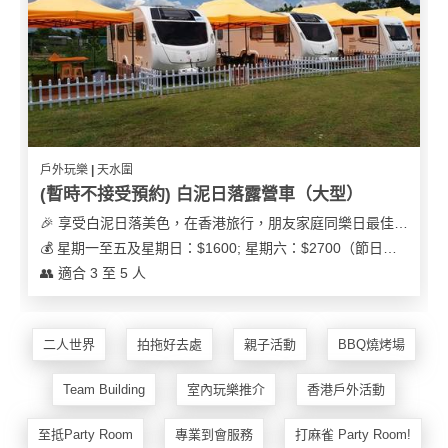
花
員
動
束
慶
計
攻
及
祝
劃
略
花
生
藝
日
社
禮
會
拍
交
品
員
戶外玩樂 | 天水圍
拖
軟
需
(暫時不接受預約) 白泥日落露營車（大型）
訂
件
知
🎉 享受白泥日落美色，在香港旅行，朋友家庭同樂日最佳之選
企
製
💰 星期一至五及星期日：$1600; 星期六：$2700（節日可能會有浮動）
業/
禮
👥 適合 3 至 5 人
公
物
夾
司
時
聯
場
活
間
絡
二人世界
拍拖好去處
親子活動
BBQ燒烤場
地
動
神
我
佈
器
們
婚
Team Building
室內玩樂推介
香港戶外活動
置
關
禮
用
情
於
至抵Party Room
專業到會服務
打麻雀 Party Room!
品
侶