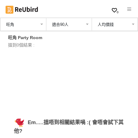
0
旺角
適合90人
人均價錢
繁
旺角 Party Room
中
搵到0個結果 :
EN
登
入
註
冊
Em.....搵唔到相關結果喎 :( 會唔會試下其
服
他?
務