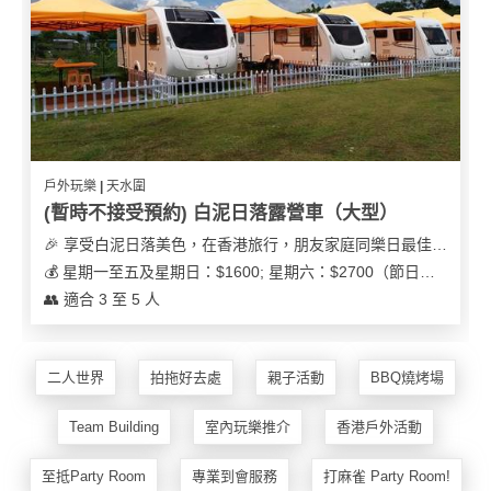
花
員
動
束
慶
計
攻
及
祝
劃
略
花
生
藝
日
社
禮
會
拍
交
品
員
戶外玩樂 | 天水圍
拖
軟
需
(暫時不接受預約) 白泥日落露營車（大型）
訂
件
知
🎉 享受白泥日落美色，在香港旅行，朋友家庭同樂日最佳之選
企
製
💰 星期一至五及星期日：$1600; 星期六：$2700（節日可能會有浮動）
業/
禮
👥 適合 3 至 5 人
公
物
夾
司
時
聯
場
活
間
絡
二人世界
拍拖好去處
親子活動
BBQ燒烤場
地
動
神
我
佈
器
們
婚
Team Building
室內玩樂推介
香港戶外活動
置
關
禮
用
情
於
至抵Party Room
專業到會服務
打麻雀 Party Room!
品
侶