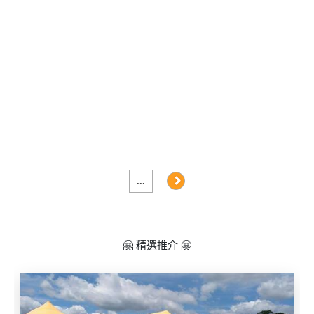
及
產
品
分
類
活
Party
動
Room
類
到
型
會
...
美
活
食
搞
動
Party
🤗 精選推介 🤗
特
攻
色
朋
略
蛋
友
糕
聚
會
會
活