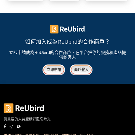
我
親
心
們
子
即
願
活
食
清
動
即
單
煮
系
如何加入成為ReUbird的合作商戶？
列
立即申請成為ReUbird的合作商戶，在平台把你的服務和產品提
供給客人
聚
會
立即申請
商戶登入
及
拍
拖
餐
廳
BBQ
與重要的人共度精彩難忘時光
場