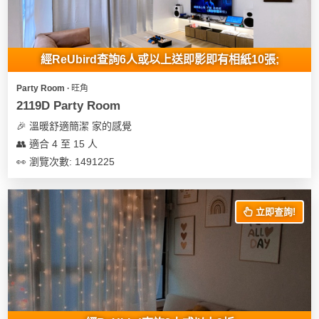
經ReUbird查詢6人或以上送即影即有相紙10張;
Party Room ∙ 旺角
2119D Party Room
🎉 溫暖舒適簡潔 家的感覺
👥 適合 4 至 15 人
👀 瀏覽次數: 1491225
立即查詢!