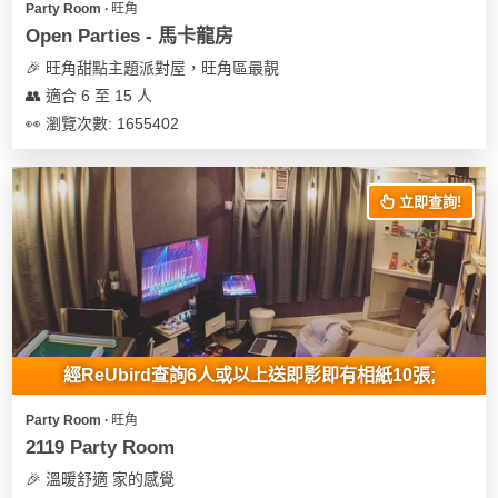
Party Room ∙ 旺角
遊
Open Parties - 馬卡龍房
艇
🎉 旺角甜點主題派對屋，旺角區最靚
出
👥 適合 6 至 15 人
租
👀 瀏覽次數: 1655402
立即查詢!
經ReUbird查詢6人或以上送即影即有相紙10張;
Party Room ∙ 旺角
2119 Party Room
🎉 溫暖舒適 家的感覺