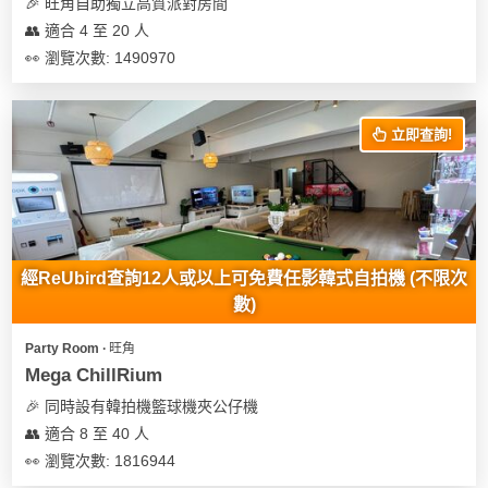
及
🎉 旺角自助獨立高質派對房間
產
👥 適合 4 至 20 人
品
👀 瀏覽次數: 1490970
分
類
立即查詢!
活
Party
動
Room
類
到
型
經ReUbird查詢12人或以上可免費任影韓式自拍機 (不限次
會
數)
美
活
食
搞
Party Room ∙ 旺角
動
Party
Mega ChillRium
特
攻
🎉 同時設有韓拍機籃球機夾公仔機
色
朋
略
👥 適合 8 至 40 人
蛋
友
糕
聚
👀 瀏覽次數: 1816944
會
會
活