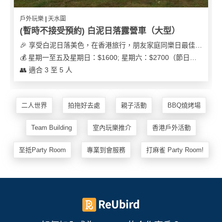
戶外玩樂 | 天水圍
(暫時不接受預約) 白泥日落露營車（大型）
🎉 享受白泥日落美色，在香港旅行，朋友家庭同樂日最佳之選
💰 星期一至五及星期日：$1600; 星期六：$2700（節日可能會有浮動）
👥 適合 3 至 5 人
二人世界
拍拖好去處
親子活動
BBQ燒烤場
Team Building
室內玩樂推介
香港戶外活動
至抵Party Room
專業到會服務
打麻雀 Party Room!