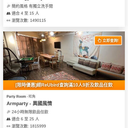
🎉 簡約風格 有獨立洗手間
👥 適合 4 至 15 人
👀 瀏覽次數: 1490115
立即查詢!
[限時優惠]經ReUbird查詢滿10人9折及飲品任飲
Party Room ∙ 旺角
Armparty - 異國風情
🎉 24小時無限飲品任飲
👥 適合 6 至 25 人
👀 瀏覽次數: 1815999