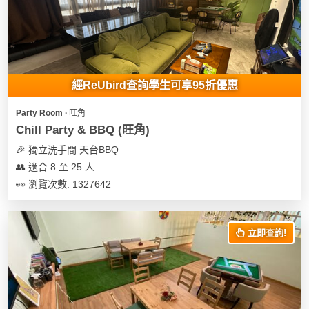
我
親
心
們
子
即
願
活
食
清
動
即
單
煮
經ReUbird查詢學生可享95折優惠
系
列
Party Room ∙ 旺角
Chill Party & BBQ (旺角)
聚
🎉 獨立洗手間 天台BBQ
會
👥 適合 8 至 25 人
及
👀 瀏覽次數: 1327642
拍
拖
餐
立即查詢!
廳
BBQ
場