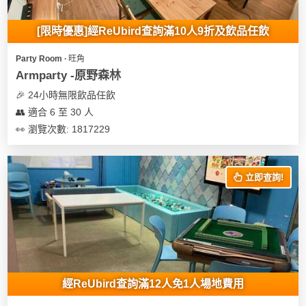
地
[限時優惠]經ReUbird查詢滿10人9折及飲品任飲
新
奇
Party Room ∙ 旺角
玩
Armparty -原野森林
樂
🎉 24小時無限飲品任飲
體
👥 適合 6 至 30 人
驗
👀 瀏覽次數: 1817229
手
作
立即查詢!
工
作
坊
戶
外
玩
經ReUbird查詢滿12人免1人場地費用
樂