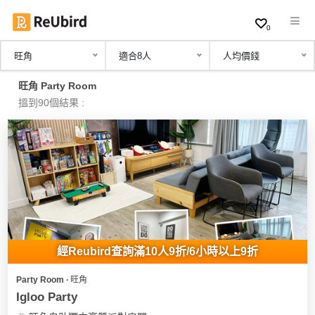
0
旺角
適合8人
人均價錢
繁
旺角 Party Room
中
搵到90個結果 :
EN
登
入
註
冊
經Reubird查詢滿10人9折/6小時以上9折
Party Room ∙ 旺角
服
Igloo Party
務