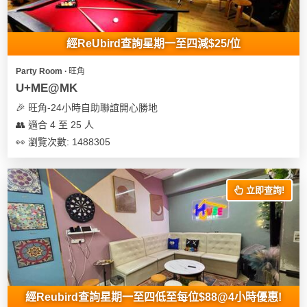
經ReUbird查詢星期一至四減$25/位
Party Room ∙ 旺角
U+ME@MK
🎉 旺角-24小時自助聯誼開心勝地
👥 適合 4 至 25 人
👀 瀏覽次數: 1488305
立即查詢!
經Reubird查詢星期一至四低至每位$88@4小時優惠!