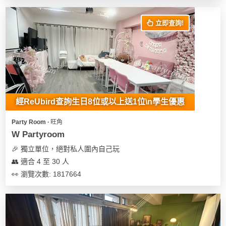
花
員
動
束
慶
計
攻
立即查詢!
及
祝
劃
略
花
生
藝
日
社
禮
會
拍
交
品
員
拖
軟
需
經ReUbird查詢生日8位或以上送1位\n學生優惠
訂
件
知
企
製
Party Room ∙ 旺角
業/
禮
W Partyroom
公
物
夾
🎉 獨立單位，絕對私人圍內自己玩
司
時
聯
👥 適合 4 至 30 人
場
活
間
絡
👀 瀏覽次數: 1817664
地
動
神
我
佈
器
們
婚
置
關
禮
用
情
於
品
侶