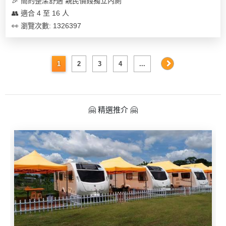
🎉 簡約整潔舒適 親民價錢獨立內廁
👥 適合 4 至 16 人
👀 瀏覽次數: 1326397
1
2
3
4
...
🤗 精選推介 🤗