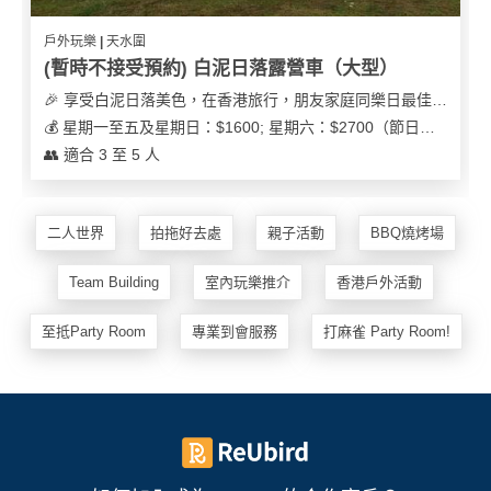
花
員
動
戶外玩樂 | 天水圍
束
慶
計
攻
(暫時不接受預約) 白泥日落露營車（大型）
及
祝
劃
略
花
生
🎉 享受白泥日落美色，在香港旅行，朋友家庭同樂日最佳之選
藝
日
💰 星期一至五及星期日：$1600; 星期六：$2700（節日可能會有浮動）
社
禮
會
👥 適合 3 至 5 人
拍
交
品
員
拖
軟
需
訂
件
知
二人世界
拍拖好去處
親子活動
BBQ燒烤場
企
製
業/
禮
Team Building
室內玩樂推介
香港戶外活動
公
物
夾
司
時
至抵Party Room
專業到會服務
打麻雀 Party Room!
聯
場
活
間
絡
地
動
神
我
佈
器
們
婚
置
關
禮
用
情
於
品
侶