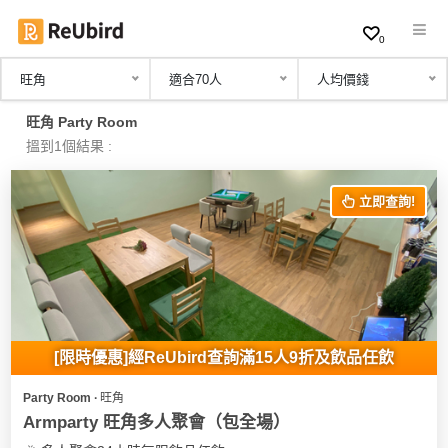
0
旺角
適合70人
人均價錢
繁
旺角 Party Room
中
搵到1個結果 :
EN
立即查詢!
登
入
註
冊
[限時優惠]經ReUbird查詢滿15人9折及飲品任飲
Party Room ∙ 旺角
服
Armparty 旺角多人聚會（包全場）
務