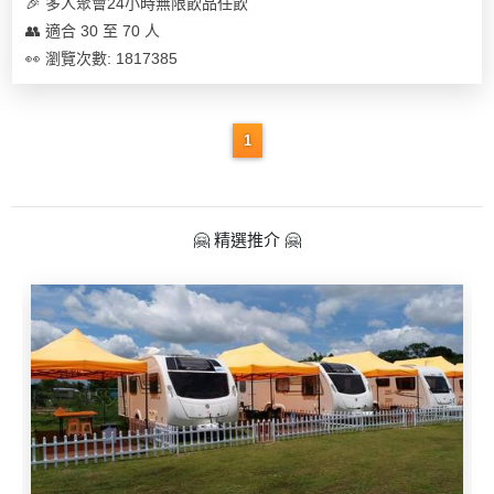
及
🎉 多人聚會24小時無限飲品任飲
產
👥 適合 30 至 70 人
品
👀 瀏覽次數: 1817385
分
類
1
活
Party
動
Room
類
🤗 精選推介 🤗
到
型
會
美
活
食
搞
動
Party
特
攻
色
朋
略
蛋
友
糕
聚
會
會
活