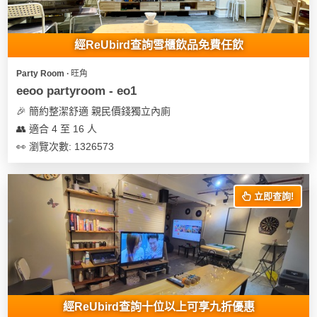
經ReUbird查詢雪櫃飲品免費任飲
Party Room ∙ 旺角
eeoo partyroom - eo1
🎉 簡約整潔舒適 親民價錢獨立內廁
👥 適合 4 至 16 人
👀 瀏覽次數: 1326573
立即查詢!
經ReUbird查詢十位以上可享九折優惠