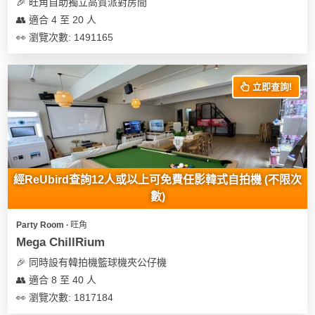
及
🎉 旺角自助獨立高質派對房間
產
👥 適合 4 至 20 人
品
👀 瀏覽次數: 1491165
分
類
立即查詢!
活
Party
動
Room
類
到
型
經ReUbird查詢12人或以上可免費任影韓式自拍機 (不限次
會
數)
美
活
食
搞
Party Room ∙ 旺角
動
Party
Mega ChillRium
特
攻
🎉 同時設有韓拍機籃球機夾公仔機
色
朋
略
👥 適合 8 至 40 人
蛋
友
糕
聚
👀 瀏覽次數: 1817184
會
會
活