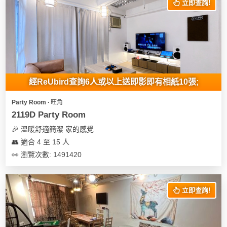
立即查詢!
經ReUbird查詢6人或以上送即影即有相紙10張;
Party Room ∙ 旺角
2119D Party Room
🎉 溫暖舒適簡潔 家的感覺
👥 適合 4 至 15 人
👀 瀏覽次數: 1491420
立即查詢!