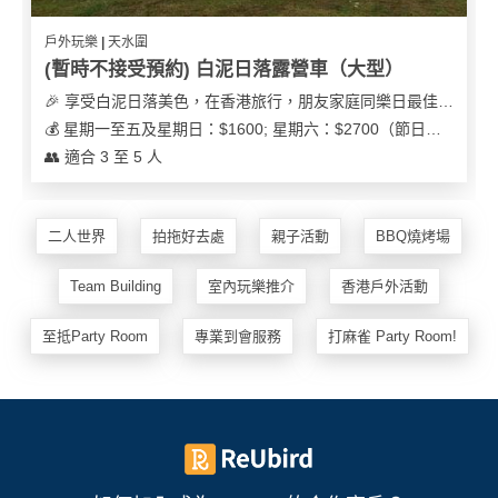
戶外玩樂 | 天水圍
(暫時不接受預約) 白泥日落露營車（大型）
🎉 享受白泥日落美色，在香港旅行，朋友家庭同樂日最佳之選
💰 星期一至五及星期日：$1600; 星期六：$2700（節日可能會有浮動）
👥 適合 3 至 5 人
二人世界
拍拖好去處
親子活動
BBQ燒烤場
Team Building
室內玩樂推介
香港戶外活動
至抵Party Room
專業到會服務
打麻雀 Party Room!