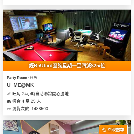
經ReUbird查詢星期一至四減$25/位
Party Room ∙ 旺角
U+ME@MK
🎉 旺角-24小時自助聯誼開心勝地
👥 適合 4 至 25 人
👀 瀏覽次數: 1488500
立即查詢!