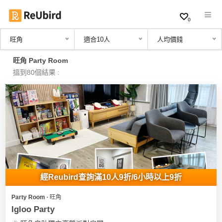
0
旺角
適合10人
人均價錢
繁
旺角 Party Room
中
搵到80個結果 :
EN
登
入
註
冊
經Reubird查詢滿10人9折/6小時以上9折
Party Room ∙ 旺角
服
Igloo Party
務