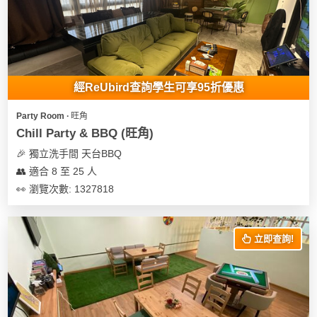
我
親
心
們
子
即
願
活
食
清
動
即
單
煮
經ReUbird查詢學生可享95折優惠
系
列
Party Room ∙ 旺角
Chill Party & BBQ (旺角)
聚
🎉 獨立洗手間 天台BBQ
會
👥 適合 8 至 25 人
及
👀 瀏覽次數: 1327818
拍
拖
餐
立即查詢!
廳
BBQ
場