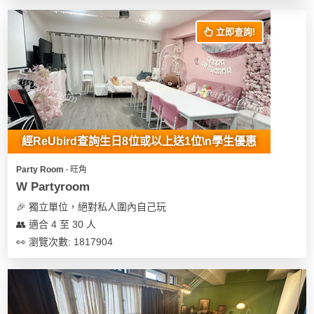
花
員
動
束
慶
計
攻
立即查詢!
及
祝
劃
略
花
生
藝
日
社
禮
會
拍
交
品
員
拖
軟
需
經ReUbird查詢生日8位或以上送1位\n學生優惠
訂
件
知
企
製
Party Room ∙ 旺角
業/
禮
W Partyroom
公
物
夾
🎉 獨立單位，絕對私人圍內自己玩
司
時
聯
👥 適合 4 至 30 人
場
活
間
絡
👀 瀏覽次數: 1817904
地
動
神
我
佈
器
們
婚
置
關
禮
用
情
於
品
侶