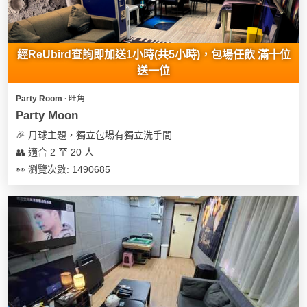
經ReUbird查詢即加送1小時(共5小時)，包場任飲 滿十位
送一位
Party Room ∙ 旺角
Party Moon
🎉 月球主題，獨立包場有獨立洗手間
👥 適合 2 至 20 人
👀 瀏覽次數: 1490685