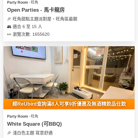
Party Room ∙ 旺角
遊
Open Parties - 馬卡龍房
艇
🎉 旺角甜點主題派對屋，旺角區最靚
出
👥 適合 6 至 15 人
租
👀 瀏覽次數: 1655620
經ReUbird查詢滿8人可享9折優惠及無酒精飲品任飲
Party Room ∙ 旺角
White Square (可BBQ)
🎉 淺白色主題 寫意舒適