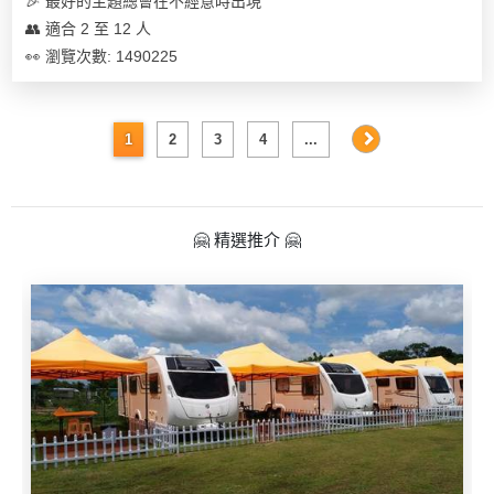
🎉 最好的主題總會在不經意時出現
👥 適合 2 至 12 人
👀 瀏覽次數: 1490225
1
2
3
4
...
🤗 精選推介 🤗