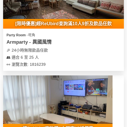
[限時優惠]經ReUbird查詢滿10人9折及飲品任飲
Party Room ∙ 旺角
Armparty - 異國風情
🎉 24小時無限飲品任飲
👥 適合 6 至 25 人
👀 瀏覽次數: 1816239