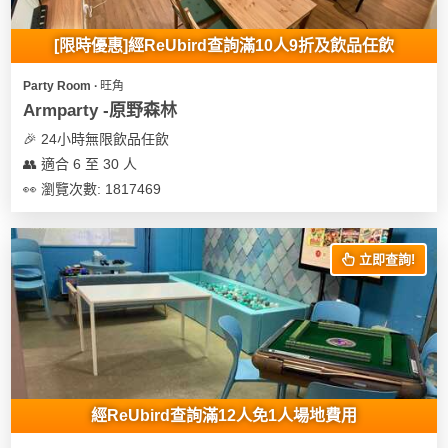
地
[限時優惠]經ReUbird查詢滿10人9折及飲品任飲
新
奇
Party Room ∙ 旺角
玩
Armparty -原野森林
樂
🎉 24小時無限飲品任飲
體
👥 適合 6 至 30 人
驗
👀 瀏覽次數: 1817469
手
作
立即查詢!
工
作
坊
戶
外
玩
經ReUbird查詢滿12人免1人場地費用
樂