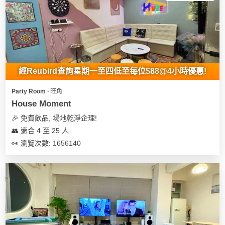
經Reubird查詢星期一至四低至每位$88@4小時優惠!
Party Room ∙ 旺角
House Moment
🎉 免費飲品, 場地乾淨企理!
👥 適合 4 至 25 人
👀 瀏覽次數: 1656140