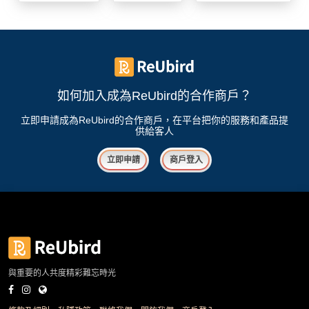
我
親
心
們
子
即
願
活
食
清
動
即
單
煮
系
如何加入成為ReUbird的合作商戶？
列
立即申請成為ReUbird的合作商戶，在平台把你的服務和產品提
供給客人
聚
會
立即申請
商戶登入
及
拍
拖
餐
廳
BBQ
與重要的人共度精彩難忘時光
場