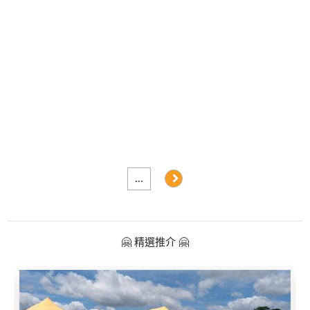
及
產
品
分
類
活
Party
動
Room
類
到
型
會
...
美
活
食
搞
動
Party
🤗 精選推介 🤗
特
攻
色
朋
略
蛋
友
糕
聚
會
會
活