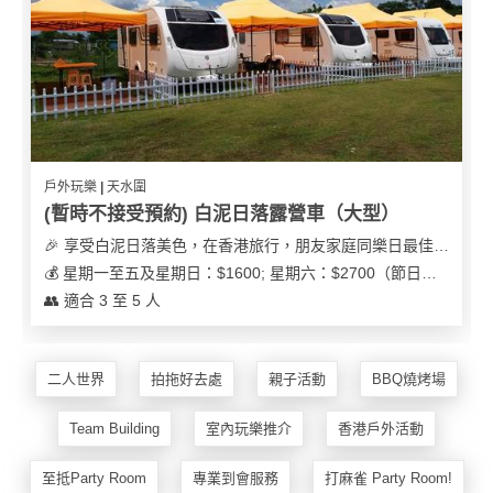
花
員
動
束
慶
計
攻
及
祝
劃
略
花
生
藝
日
社
禮
會
拍
交
品
員
戶外玩樂 | 天水圍
拖
軟
需
(暫時不接受預約) 白泥日落露營車（大型）
訂
件
知
🎉 享受白泥日落美色，在香港旅行，朋友家庭同樂日最佳之選
企
製
💰 星期一至五及星期日：$1600; 星期六：$2700（節日可能會有浮動）
業/
禮
👥 適合 3 至 5 人
公
物
夾
司
時
聯
場
活
間
絡
二人世界
拍拖好去處
親子活動
BBQ燒烤場
地
動
神
我
佈
器
們
婚
Team Building
室內玩樂推介
香港戶外活動
置
關
禮
用
情
於
至抵Party Room
專業到會服務
打麻雀 Party Room!
品
侶