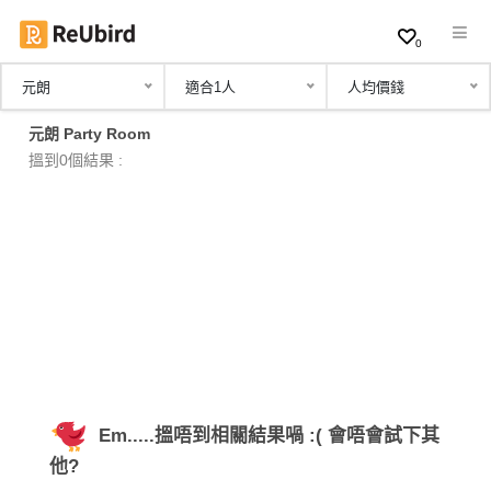
0
元朗
適合1人
人均價錢
繁
元朗 Party Room
中
搵到0個結果 :
EN
登
入
註
冊
Em.....搵唔到相關結果喎 :( 會唔會試下其
服
他?
務