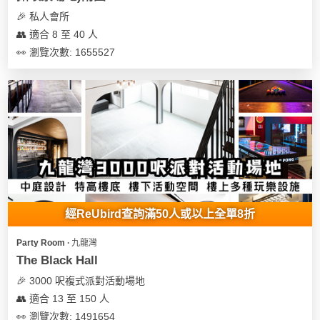
及
🎉 私人會所
產
👥 適合 8 至 40 人
品
分
👀 瀏覽次數: 1655527
類
活
Party
動
Room
類
到
型
會
美
經ReUbird查詢滿50人或以上全單8折
活
食
搞
動
Party
Party Room ∙ 九龍灣
特
攻
The Black Hall
色
朋
略
🎉 3000 呎複式派對活動場地
蛋
友
👥 適合 13 至 150 人
糕
聚
👀 瀏覽次數: 1491654
會
會
活