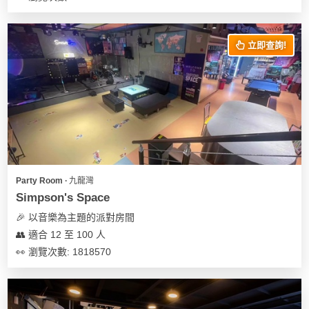
花
員
動
束
慶
計
攻
及
祝
立即查詢!
劃
略
花
生
藝
日
社
禮
會
拍
交
品
員
拖
軟
需
訂
件
知
企
製
業/
禮
Party Room ∙ 九龍灣
公
物
夾
Simpson's Space
司
時
聯
🎉 以音樂為主題的派對房間
場
活
間
絡
👥 適合 12 至 100 人
地
動
神
我
👀 瀏覽次數: 1818570
佈
器
們
婚
置
關
禮
用
情
於
品
侶