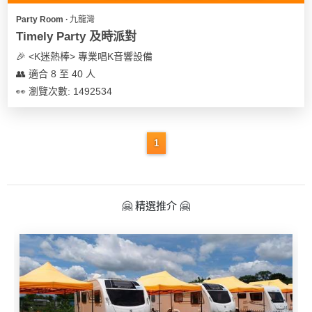
遊
Party Room ∙ 九龍灣
艇
Timely Party 及時派對
出
🎉 <K迷熱棒> 專業唱K音響設備
租
👥 適合 8 至 40 人
👀 瀏覽次數: 1492534
1
🤗 精選推介 🤗