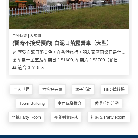
戶外玩樂 | 天水圍
(暫時不接受預約) 白泥日落露營車（大型）
🎉 享受白泥日落美色，在香港旅行，朋友家庭同樂日最佳之選
💰 星期一至五及星期日：$1600; 星期六：$2700（節日可能會有浮動）
👥 適合 3 至 5 人
二人世界
拍拖好去處
親子活動
BBQ燒烤場
Team Building
室內玩樂推介
香港戶外活動
至抵Party Room
專業到會服務
打麻雀 Party Room!