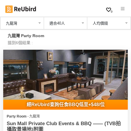
0
九龍灣
適合40人
人均價錢
繁
九龍灣 Party Room
中
搵到6個結果 :
EN
登
入
註
冊
經ReUbird查詢任食BBQ低至+$48/位
Party Room ∙ 九龍灣
服
Sun Mall Private Club Events & BBQ —— (TVB拍
務
攝取景場地)附圖