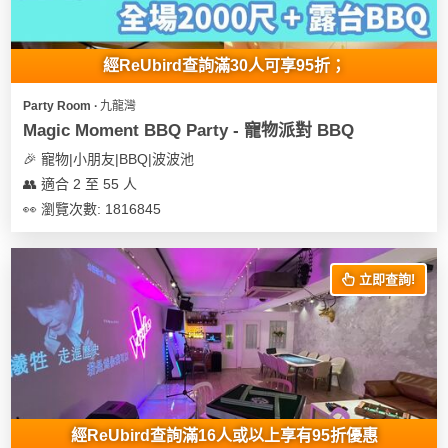
地
新
經ReUbird查詢滿30人可享95折；
奇
玩
Party Room ∙ 九龍灣
樂
Magic Moment BBQ Party - 寵物派對 BBQ
體
🎉 寵物|小朋友|BBQ|波波池
驗
👥 適合 2 至 55 人
👀 瀏覽次數: 1816845
手
作
工
立即查詢!
作
坊
戶
外
玩
樂
經ReUbird查詢滿16人或以上享有95折優惠