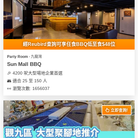
我
親
心
們
子
即
願
活
食
清
動
即
單
煮
系
經Reubird查詢可享任食BBQ低至食$48位
列
Party Room ∙ 九龍灣
聚
Sun Mall BBQ
會
🎉 4200 呎大型場地企業首選
及
👥 適合 25 至 150 人
拍
👀 瀏覽次數: 1656037
拖
餐
廳
立即查詢!
BBQ
場