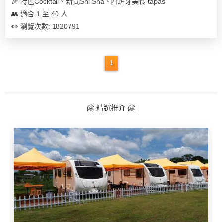
及
🎉 特色Cocktail、新式Shi Sha、西班牙美食 tapas
產
👥 適合 1 至 40 人
品
👀 瀏覽次數: 1820791
分
類
1
活
Party
動
Room
類
🤗 精選推介 🤗
到
型
會
美
活
食
搞
動
Party
特
攻
色
朋
略
蛋
友
糕
聚
會
會
活