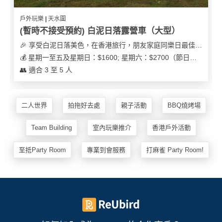
花
員
動
戶外玩樂 | 天水圍
束
慶
計
攻
(暫時不接受預約) 白泥日落露營車（大型）
及
祝
劃
略
花
生
🎉 享受白泥日落美色，在香港旅行，朋友家庭同樂日最佳之選
藝
日
💰 星期一至五及星期日：$1600; 星期六：$2700（節日可能會有浮動）
社
禮
會
👥 適合 3 至 5 人
拍
交
品
員
拖
軟
需
訂
件
知
二人世界
拍拖好去處
親子活動
BBQ燒烤場
企
製
業/
禮
Team Building
室內玩樂推介
香港戶外活動
公
物
夾
司
時
至抵Party Room
專業到會服務
打麻雀 Party Room!
聯
場
活
間
絡
地
動
神
我
佈
器
們
婚
置
關
禮
用
情
於
品
侶