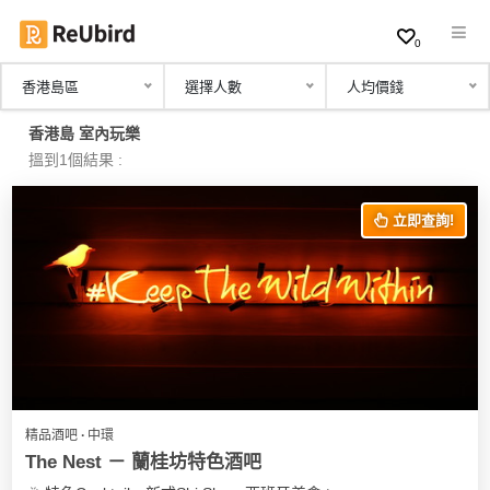
0
香港島區
選擇人數
人均價錢
繁
香港島 室內玩樂
中
搵到1個結果 :
EN
立即查詢!
登
入
註
冊
精品酒吧 ∙ 中環
服
The Nest － 蘭桂坊特色酒吧
務