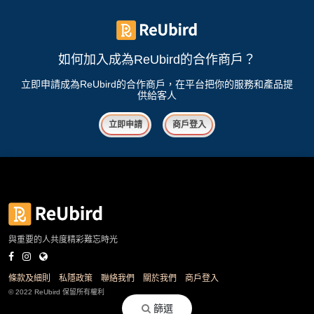
花
員
動
束
慶
計
攻
及
祝
劃
略
如何加入成為ReUbird的合作商戶？
花
生
藝
日
立即申請成為ReUbird的合作商戶，在平台把你的服務和產品提
供給客人
社
禮
會
拍
交
品
員
立即申請
商戶登入
拖
軟
需
訂
件
知
企
製
業/
禮
公
物
夾
司
時
聯
場
活
間
絡
與重要的人共度精彩難忘時光
地
動
神
我
佈
器
們
婚
置
條款及細則
私隱政策
聯絡我們
關於我們
商戶登入
關
禮
用
情
© 2022 ReUbird 保留所有權利
於
篩選
品
侶