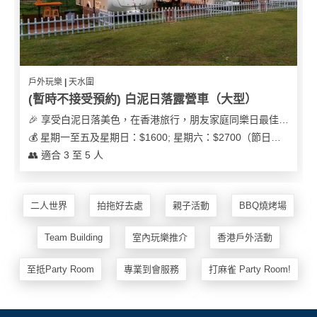
及
產
品
分
類
戶外玩樂 | 天水圍
(暫時不接受預約) 白泥日落露營車（大型）
活
Party
🎉 享受白泥日落美色，在香港旅行，朋友家庭同樂日最佳之選
動
Room
💰 星期一至五及星期日：$1600; 星期六：$2700（節日可能會有浮動）
類
👥 適合 3 至 5 人
到
型
會
美
二人世界
拍拖好去處
親子活動
BBQ燒烤場
活
食
搞
動
Party
Team Building
室內玩樂推介
香港戶外活動
特
攻
色
朋
略
至抵Party Room
專業到會服務
打麻雀 Party Room!
蛋
友
糕
聚
會
會
活