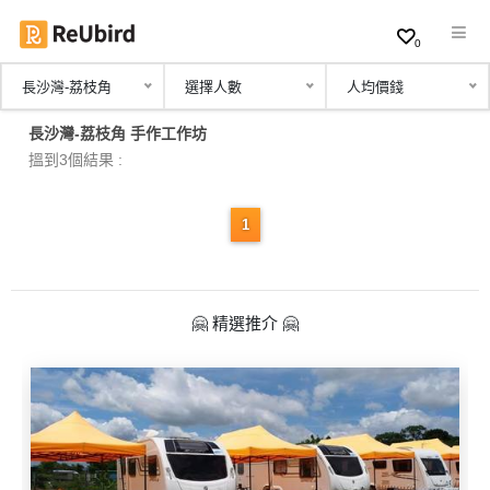
0
長沙灣-荔枝角
選擇人數
人均價錢
繁
長沙灣-荔枝角 手作工作坊
中
搵到3個結果 :
EN
1
登
入
🤗 精選推介 🤗
註
冊
服
務