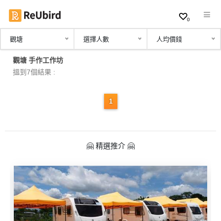
0
觀塘
選擇人數
人均價錢
繁
觀塘 手作工作坊
中
搵到7個結果 :
EN
1
登
入
🤗 精選推介 🤗
註
冊
服
務