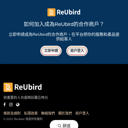
花
員
動
束
慶
計
攻
及
祝
劃
略
如何加入成為ReUbird的合作商戶？
花
生
藝
日
立即申請成為ReUbird的合作商戶，在平台把你的服務和產品提
供給客人
社
禮
會
拍
交
品
員
立即申請
商戶登入
拖
軟
需
訂
件
知
企
製
業/
禮
公
物
夾
司
時
聯
場
活
間
絡
與重要的人共度精彩難忘時光
地
動
神
我
佈
器
們
婚
置
條款及細則
私隱政策
聯絡我們
關於我們
商戶登入
關
禮
用
情
© 2022 ReUbird 保留所有權利
於
篩選
品
侶