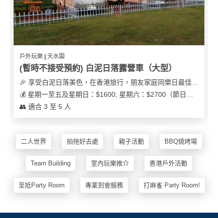
及
產
品
分
類
戶外玩樂 | 天水圍
(暫時不接受預約) 白泥日落露營車（大型）
活
Party
🎉 享受白泥日落美色，在香港旅行，朋友家庭同樂日最佳之選
動
Room
💰 星期一至五及星期日：$1600; 星期六：$2700（節日可能會有浮動）
類
👥 適合 3 至 5 人
到
型
會
美
二人世界
拍拖好去處
親子活動
BBQ燒烤場
活
食
搞
動
Party
Team Building
室內玩樂推介
香港戶外活動
特
攻
色
朋
略
至抵Party Room
專業到會服務
打麻雀 Party Room!
蛋
友
糕
聚
會
會
活